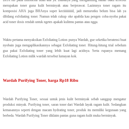
BHA sih pada Indonesia udah ada ya. Biasanya yang mengandung bahan baku tersebut
merupakan toner guna kulit berminyak atau berjerawat. Lazimnya toner ragam itu
komposisi AHA juga BHAnya super keciiiiiiiiiiil, jadi menurutku belum bisa lah ya
dibilang exfoliating toner. Namun telah cukup oke apabila kau pengen coba-nyoba pakai
acid toner dosis rendah untuk ngetes apakah kulitmu pantas atau ngga.
Waktu pertama menyaksikan Exfoliating Lotion punya Wardah, gue seketika beratensi buat
nyobain juga mengaplikasikannya sebagai Exfoliating toner. Hitung-hitung trial sebelum
gua pakai Exfoliating toner yang lebih kuat lagi acidnya. Serta rupanya memang
Exfoliating Lotion milik wardah tersebut lumayan kok.
Wardah Purifying Toner, harga Rp18 Ribu
Wardah Purifying Toner, sesuai untuk jenis kulit berminyak sebab sanggup mengatur
produksi minyak. Purifying toner, saran toner dari Wardah layak ragam kulit. Sedangkan
kemasannya seperti dengan macam hydrating toner, produk itu memiliki kegunaan yang
berbeda. Wardah Purifying Toner diklaim pantas guna ragam kulit muka berminyak.