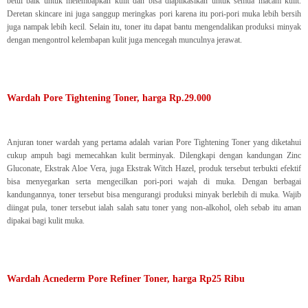
betul baik untuk melembapkan kulit dan bisa diaplikasikan untuk semua macam kulit.
Deretan skincare ini juga sanggup meringkas pori karena itu pori-pori muka lebih bersih
juga nampak lebih kecil. Selain itu, toner itu dapat bantu mengendalikan produksi minyak
dengan mengontrol kelembapan kulit juga mencegah munculnya jerawat.
Wardah Pore Tightening Toner, harga Rp.29.000
Anjuran toner wardah yang pertama adalah varian Pore Tightening Toner yang diketahui
cukup ampuh bagi memecahkan kulit berminyak. Dilengkapi dengan kandungan Zinc
Gluconate, Ekstrak Aloe Vera, juga Ekstrak Witch Hazel, produk tersebut terbukti efektif
bisa menyegarkan serta mengecilkan pori-pori wajah di muka. Dengan berbagai
kandungannya, toner tersebut bisa mengurangi produksi minyak berlebih di muka. Wajib
diingat pula, toner tersebut ialah salah satu toner yang non-alkohol, oleh sebab itu aman
dipakai bagi kulit muka.
Wardah Acnederm Pore Refiner Toner, harga Rp25 Ribu