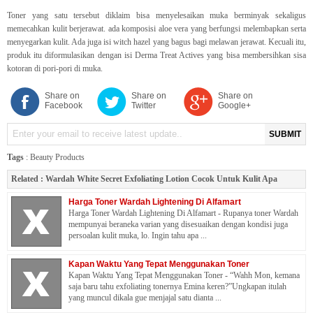
Toner yang satu tersebut diklaim bisa menyelesaikan muka berminyak sekaligus
memecahkan kulit berjerawat. ada komposisi aloe vera yang berfungsi melembapkan serta
menyegarkan kulit. Ada juga isi witch hazel yang bagus bagi melawan jerawat. Kecuali itu,
produk itu diformulasikan dengan isi Derma Treat Actives yang bisa membersihkan sisa
kotoran di pori-pori di muka.
Share on
Share on
Share on
Facebook
Twitter
Google+
SUBMIT
Tags
:
Beauty Products
Related :
Wardah White Secret Exfoliating Lotion Cocok Untuk Kulit Apa
Harga Toner Wardah Lightening Di Alfamart
Harga Toner Wardah Lightening Di Alfamart - Rupanya toner Wardah
mempunyai beraneka varian yang disesuaikan dengan kondisi juga
persoalan kulit muka, lo. Ingin tahu apa ...
Kapan Waktu Yang Tepat Menggunakan Toner
Kapan Waktu Yang Tepat Menggunakan Toner - “Wahh Mon, kemana
saja baru tahu exfoliating tonernya Emina keren?”Ungkapan itulah
yang muncul dikala gue menjajal satu dianta ...