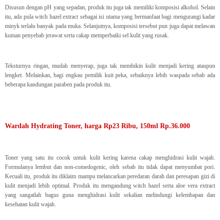
Disusun dengan pH yang sepadan, produk itu juga tak memiliki komposisi alkohol. Selain
itu, ada pula witch hazel extract sebagai isi utama yang bermanfaat bagi mengurangi kadar
minyk terlalu banyak pada muka. Selanjutnya, komposisi tersebut pun juga dapat melawan
kuman penyebab jerawat serta cakap memperbaiki sel kulit yang rusak.
Teksturnya ringan, mudah menyerap, juga tak membikin kulit menjadi kering ataupun
lengket. Melainkan, bagi engkau pemilik kuit peka, sebaiknya lebih waspada sebab ada
beberapa kandungan paraben pada produk itu.
Wardah Hydrating Toner, harga Rp23 Ribu, 150ml Rp.36.000
Toner yang satu itu cocok untuk kulit kering karena cakap menghidrasi kulit wajah.
Formulanya lembut dan non-comedogenic, oleh sebab itu tidak dapat menyumbat pori.
Kecuali itu, produk itu diklaim mampu melancarkan peredaran darah dan peresapan gizi di
kulit menjadi lebih optimal. Produk itu mengandung witch hazel serta aloe vera extract
yang sangatlah bagus guna menghidrasi kulit sekalian melindungi kelembapan dan
kesehatan kulit wajah.