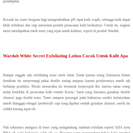
penampilan.
Kecuali itu, toner berguna bagi mengembalikan pH tepat kulit wajah, sehingga kulit dapat
lebih terhidrasi dan siap menerima produk perawatan kulit berikutnya. Untuk itu, engkau
mesti mendapatkan merk toner yang tepat untuk kulitmu, seperti di produk Wardah.
Wardah White Secret Exfoliating Lotion Cocok Untuk Kulit Apa
Hampir enggak ada exfoliating toner merk lokal. Entah karena orang Indonesia belum
demikian itu menyenangi pakai double toning ataupun karena produsennya masih tak
berharap produksi. Meski menurutku itu termasuk berprospek lho, karena ramai orang
mulai berkiblat di perawatan kulit routine Korea / barat yang biasanya gunakan double
cleanser juga double toner. Toner maupun penyegar pada Indonesia sendiri kebanyakan
masih dianggap sebagai 'pembersih' saja yang dipakai setelah gunakan cleanser, meski itu
sedikit kurang tepat sih.
Nah sekiranya mengacu di toner yang mengandung material exfoliant seperti AHA serta