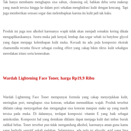
Tak hanya membantu menghapus sisa sabun, cleansing oil, bahkan debu serta makeup
yang masih tersisa hingga ke dalam pori sekalian menghidrasi kulit dengan kencang. Tapi
juga memberikan sensasi segar dan melembapkan karena itu kulit jadi tak kaku.
Produk ini juga non alkohol karenanya wajah tidak akan menjadi semakin kering dikala
mengaplikasikannya. Justru muka jadi kenyal, lembap dan segar sebab isi butylene glycol
yang dapat menjaga kelembapan kulit muka. Kecuali itu ada pula komposisi ekstrak
chamomilla recutita flower sebagai cooling effect yang cakap bikin rilexs kulit sekaligus
meredakan iritasi serta kemerahan.
Wardah Lightening Face Toner, harga Rp19,9 Ribu
Wardah Lightening Face Toner mempunyai formula yang cakap menyejukkan kulit,
meringkas pori, menghapus sisa kotoran, sekalian memutihkan wajah. Produk tersebut
diklaim cakap menyegarkan dan mengangkat sisa kotoran maupun make up yang masih
tersisa pada muka. Di dalamnya, terdapat komposisi vitamin E yang baik sebagai
antioksidan. Komposisi hal yang demikian diklaim dapat menjaga kulit dari imbas buruk
radikal bebas. Toner tersebut pun tidak mengandung alkohol, karenanya aman guna kamu
yang berkulit sensitif sekali malahan. Selanjutnya, ada pula isi glycolic acid yang bisa