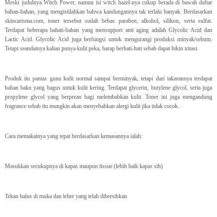
Meski judulnya Witch Power, namun isi witch hazel-nya cukup berada di bawah daftar
bahan-bahan, yang mengistilahkan bahwa kandungannya tak terlalu banyak. Berdasarkan
skincarisma.com, toner tersebut sudah bebas paraben, alkohol, silikon, serta sulfat.
Terdapat beberapa bahan-bahan yang mensupport anti aging adalah Glycolic Acid dan
Lactic Acid. Glycolic Acid juga berfungsi untuk mengurangi produksi minyak/sebum.
Tetapi seandainya kalian punya kulit peka, harap berhati-hati sebab dapat bikin iritasi.
Produk itu pantas guna kulit normal sampai berminyak, tetapi dari takarannya terdapat
bahan baku yang bagus untuk kulit kering. Terdapat glycerin, butylene glycol, serta juga
propylene glycol yang berperan bagi melembabkan kulit. Toner ini juga mengandung
fragrance sebab itu mungkin akan menyebabkan alergi kulit jika tidak cocok.
Cara memakainya yang tepat berdasarkan kemasannya ialah:
Masukkan secukupnya di kapas maupun tissue (lebih baik kapas sih)
Tekan halus di muka dan leher yang telah dibersihkan