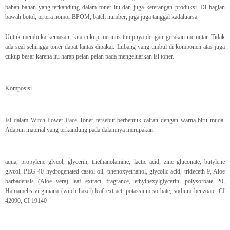
bahan-bahan yang terkandung dalam toner itu dan juga keterangan produksi. Di bagian
bawah botol, tertera nomor BPOM, batch number, juga juga tanggal kadaluarsa.
Untuk membuka kemasan, kita cukup merintis tutupnya dengan gerakan memutar. Tidak
ada seal sehingga toner dapat lantas dipakai. Lubang yang timbul di komponen atas juga
cukup besar karena itu harap pelan-pelan pada mengeluarkan isi toner.
Komposisi
Isi dalam Witch Power Face Toner tersebut berbentuk cairan dengan warna biru muda.
Adapun material yang terkandung pada dalamnya merupakan:
aqua, propylene glycol, glycerin, triethanolamine, lactic acid, zinc gluconate, butylene
glycol, PEG-40 hydrogenated castol oil, phenoxyethanol, glycolic acid, trideceth-9, Aloe
barbadensis (Aloe vera) leaf extract, fragrance, ethylhexylglycerin, polysorbate 20,
Hamamelis virginiana (witch hazel) leaf extract, potassium sorbate, sodium benzoate, CI
42090, CI 19140