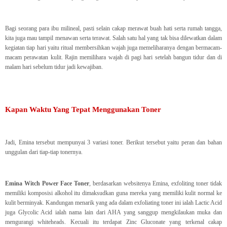
Bagi seorang para ibu milineal, pasti selain cakap merawat buah hati serta rumah tangga,
kita juga mau tampil menawan serta terawat. Salah satu hal yang tak bisa dilewatkan dalam
kegiatan tiap hari yaitu ritual membersihkan wajah juga memeliharanya dengan bermacam-
macam perawatan kulit. Rajin memilihara wajah di pagi hari setelah bangun tidur dan di
malam hari sebelum tidur jadi kewajiban.
Kapan Waktu Yang Tepat Menggunakan Toner
Jadi, Emina tersebut mempunyai 3 variasi toner. Berikut tersebut yaitu peran dan bahan
unggulan dari tiap-tiap tonernya.
Emina Witch Power Face Toner
, berdasarkan websitenya Emina, exfoliting toner tidak
memiliki komposisi alkohol itu dimaksudkan guna mereka yang memiliki kulit normal ke
kulit berminyak. Kandungan menarik yang ada dalam exfoliating toner ini ialah Lactic Acid
juga Glycolic Acid ialah nama lain dari AHA yang sanggup mengkilaukan muka dan
mengurangi whiteheads. Kecuali itu terdapat Zinc Gluconate yang terkenal cakap