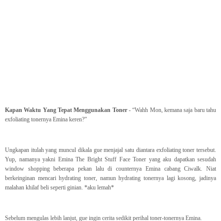
Kapan Waktu Yang Tepat Menggunakan Toner
- “Wahh Mon, kemana saja baru tahu
exfoliating tonernya Emina keren?”
Ungkapan itulah yang muncul dikala gue menjajal satu diantara exfoliating toner tersebut.
Yup, namanya yakni Emina The Bright Stuff Face Toner yang aku dapatkan sesudah
window shopping beberapa pekan lalu di counternya Emina cabang Ciwalk. Niat
berkeinginan mencari hydrating toner, namun hydrating tonernya lagi kosong, jadinya
malahan khilaf beli seperti ginian. *aku lemah*
Sebelum mengulas lebih lanjut, gue ingin cerita sedikit perihal toner-tonernya Emina.