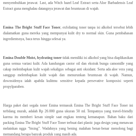
menyembuhkan jerawat. Last, ada Witch hazel Leaf Extract serta Aloe Barbadensis Leaf
Extract guna menghalau datangnya jerawat dan bruntusan di wajah.
Emina The Bright Stuff Face Toner
, exfoliating toner tanpa isi alkohol tersebut lebih
dialamatkan guna mereka yang mempunyai kulit dry to normal skin. Guna pembahasan
ingredientsnya, baca terus hingga selesai ya.
Emina Double Moist, hydrating toner
tidak memiliki isi alkohol yang bisa diaplikasikan
guna semua variasi kulit. Ada kandungan castor oil dan ekstrak bunga camomille yang
cakap melembapkan kulit wajah sekaligus sebagai anti oksidant. Serta ada aloe vera yang
sanggup melembapkan kulit wajah dan menurunkan bruntusan di wajah. Namun,
downsidenya ialah apabila kulitmu sensitive kepada persevative komposisi seperti
propylparaben.
Harga paket dari segala toner Emina termasuk Emina The Bright Stuff Face Toner ini
terbilang murah, adalah Rp 26.000 guna ukuran 50 ml. Tempatnya yang travel-friendly
karena itu memberi kesan simple saat engkau tenteng kemanapun. Bahan baku dari
packing Emina The Bright Stuff Face Toner terbuat dari plastic juga design yang menawan
melainkan ngga “bising”. Wadahnya yang bening malahan benar-benar menolong bagi
memandang berapa banyak produk yang masih ada.