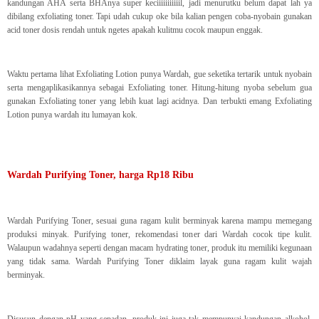
kandungan AHA serta BHAnya super keciiiiiiiiiiil, jadi menurutku belum dapat lah ya
dibilang exfoliating toner. Tapi udah cukup oke bila kalian pengen coba-nyobain gunakan
acid toner dosis rendah untuk ngetes apakah kulitmu cocok maupun enggak.
Waktu pertama lihat Exfoliating Lotion punya Wardah, gue seketika tertarik untuk nyobain
serta mengaplikasikannya sebagai Exfoliating toner. Hitung-hitung nyoba sebelum gua
gunakan Exfoliating toner yang lebih kuat lagi acidnya. Dan terbukti emang Exfoliating
Lotion punya wardah itu lumayan kok.
Wardah Purifying Toner, harga Rp18 Ribu
Wardah Purifying Toner, sesuai guna ragam kulit berminyak karena mampu memegang
produksi minyak. Purifying toner, rekomendasi toner dari Wardah cocok tipe kulit.
Walaupun wadahnya seperti dengan macam hydrating toner, produk itu memiliki kegunaan
yang tidak sama. Wardah Purifying Toner diklaim layak guna ragam kulit wajah
berminyak.