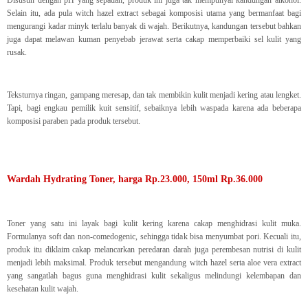
Disusun dengan pH yang sepadan, produk ini juga tak mempunyai kandungan alkohol.
Selain itu, ada pula witch hazel extract sebagai komposisi utama yang bermanfaat bagi
mengurangi kadar minyk terlalu banyak di wajah. Berikutnya, kandungan tersebut bahkan
juga dapat melawan kuman penyebab jerawat serta cakap memperbaiki sel kulit yang
rusak.
Teksturnya ringan, gampang meresap, dan tak membikin kulit menjadi kering atau lengket.
Tapi, bagi engkau pemilik kuit sensitif, sebaiknya lebih waspada karena ada beberapa
komposisi paraben pada produk tersebut.
Wardah Hydrating Toner, harga Rp.23.000, 150ml Rp.36.000
Toner yang satu ini layak bagi kulit kering karena cakap menghidrasi kulit muka.
Formulanya soft dan non-comedogenic, sehingga tidak bisa menyumbat pori. Kecuali itu,
produk itu diklaim cakap melancarkan peredaran darah juga perembesan nutrisi di kulit
menjadi lebih maksimal. Produk tersebut mengandung witch hazel serta aloe vera extract
yang sangatlah bagus guna menghidrasi kulit sekaligus melindungi kelembapan dan
kesehatan kulit wajah.