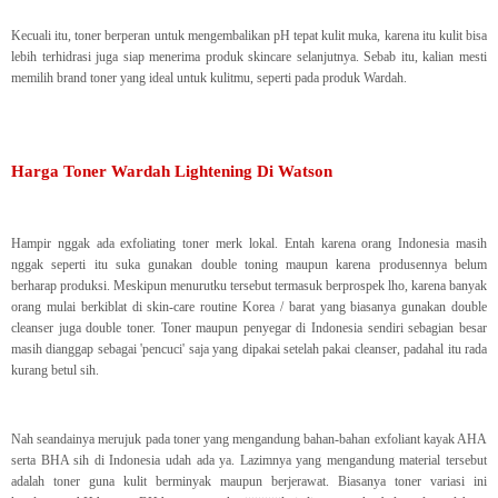
Kecuali itu, toner berperan untuk mengembalikan pH tepat kulit muka, karena itu kulit bisa
lebih terhidrasi juga siap menerima produk skincare selanjutnya. Sebab itu, kalian mesti
memilih brand toner yang ideal untuk kulitmu, seperti pada produk Wardah.
Harga Toner Wardah Lightening Di Watson
Hampir nggak ada exfoliating toner merk lokal. Entah karena orang Indonesia masih
nggak seperti itu suka gunakan double toning maupun karena produsennya belum
berharap produksi. Meskipun menurutku tersebut termasuk berprospek lho, karena banyak
orang mulai berkiblat di skin-care routine Korea / barat yang biasanya gunakan double
cleanser juga double toner. Toner maupun penyegar di Indonesia sendiri sebagian besar
masih dianggap sebagai 'pencuci' saja yang dipakai setelah pakai cleanser, padahal itu rada
kurang betul sih.
Nah seandainya merujuk pada toner yang mengandung bahan-bahan exfoliant kayak AHA
serta BHA sih di Indonesia udah ada ya. Lazimnya yang mengandung material tersebut
adalah toner guna kulit berminyak maupun berjerawat. Biasanya toner variasi ini