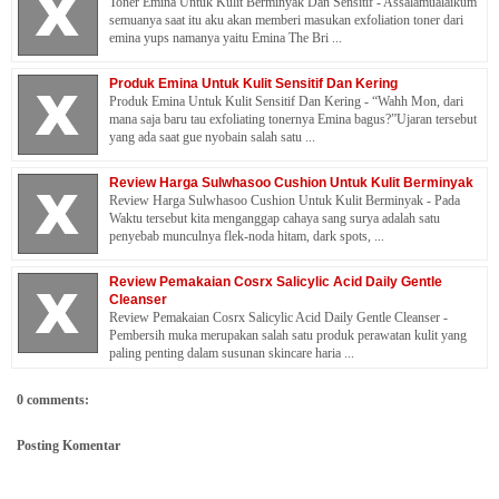
Toner Emina Untuk Kulit Berminyak Dan Sensitif - Assalamualaikum
semuanya saat itu aku akan memberi masukan exfoliation toner dari
emina yups namanya yaitu Emina The Bri ...
Produk Emina Untuk Kulit Sensitif Dan Kering
Produk Emina Untuk Kulit Sensitif Dan Kering - “Wahh Mon, dari
mana saja baru tau exfoliating tonernya Emina bagus?”Ujaran tersebut
yang ada saat gue nyobain salah satu ...
Review Harga Sulwhasoo Cushion Untuk Kulit Berminyak
Review Harga Sulwhasoo Cushion Untuk Kulit Berminyak - Pada
Waktu tersebut kita menganggap cahaya sang surya adalah satu
penyebab munculnya flek-noda hitam, dark spots, ...
Review Pemakaian Cosrx Salicylic Acid Daily Gentle
Cleanser
Review Pemakaian Cosrx Salicylic Acid Daily Gentle Cleanser -
Pembersih muka merupakan salah satu produk perawatan kulit yang
paling penting dalam susunan skincare haria ...
0 comments:
Posting Komentar