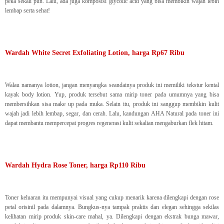
peka sekali pun. Lalu, ada juga komposisi glycolic acid yang bisa membikin wajah lebih
lembap serta sehat!
Wardah White Secret Exfoliating Lotion, harga Rp67 Ribu
Walau namanya lotion, jangan menyangka seandainya produk ini memiliki tekstur kental
kayak body lotion. Yup, produk tersebut sama mirip toner pada umumnya yang bisa
membersihkan sisa make up pada muka. Selain itu, produk ini sanggup membikin kulit
wajah jadi lebih lembap, segar, dan cerah. Lalu, kandungan AHA Natural pada toner ini
dapat membantu mempercepat progres regenerasi kulit sekalian mengaburkan flek hitam.
Wardah Hydra Rose Toner, harga Rp110 Ribu
Toner keluaran itu mempunyai visual yang cukup menarik karena dilengkapi dengan rose
petal orisinil pada dalamnya. Bungkus-nya tampak praktis dan elegan sehingga sekilas
kelihatan mirip produk skin-care mahal, ya. Dilengkapi dengan ekstrak bunga mawar,