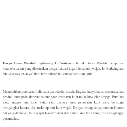
Harga Toner Wardah Lightening Di Watson
- Terbukti toner Wardah mempunyai
beraneka varian yang disesuaikan dengan situasi juga dilema kulit wajah, lo. Berkeinginan
tahu apa saja jenisnya? Ikuti terus tulisan ini sampai habis yuk girls!
Memecahkan persoalan kulit rupanya tidaklah susah. Engkau hanya harus menambahkan
produk toner pada skincare routine agar kesehatan kulit muka bisa lebih terjaga. Buat kau
yang enggak tau, toner yaitu satu diantara jenis perawatan kulit yang berfungsi
mengangkat kotoran dan make up dari kulit wajah. Dengan terangkatnya kotoran-kotoran
hal yang demikian, kulit wajah bisa terhindar dari situasi sulit kulit yang bisa mengganggu
penampilan.