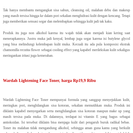
Tak hanya membantu mengangkat sisa sabun, cleansing oil, malahan debu dan makeup
yang masih tersisa hingga ke dalam pori sekalian menghidrasi kulit dengan kencang. Tetapi
juga memberikan sensasi segar dan melembapkan sehingga kulit jadi tak kaku.
Produk itu juga non alkohol karena itu wajah tidak akan menjadi kian kering saat
menerapkannya. Justru muka jadi kenyal, lembap juga segar karena isi butylene glycol
yang bisa melindungi kelembapan kulit muka. Kecuali itu ada pula komposisi ekstrak
chamomilla recutita flower sebagai cooling effect yang kapabel merilekskan kulit sekaligus
meringankan iritasi juga kemerahan.
Wardah Lightening Face Toner, harga Rp19,9 Ribu
Wardah Lightening Face Toner mempunyai formula yang sanggup menyejukkan kulit,
meringkas pori, menghilangkan sisa kotoran, sekalian memutihkan muka. Produk ini
diklaim kapabel menyegarkan serta menghilangkan sisa kotoran maupun make up yang
masih tersisa pada muka. Di dalamnya, terdapat isi vitamin E yang bagus sebagai
antioksidan. Isi tersebut diklaim bisa menjaga kulit dari pengaruh buruk radikal bebas.
Toner itu malahan tidak mengandung alkohol, sehingga aman guna kamu yang berkulit