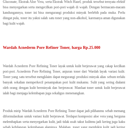
Gluconate, Ekstrak Aloe Vera, serta Ekstrak Witch Hazel, produk tersebut ternyata efektif
bisa menyegarkan serta mengecilkan pori-pori wajah di wajah. Dengan bermacam-macam
kandungannya, toner ini bisa mengurangi produksi minyak berlebih pada muka. Perlu
diingat pula, toner itu yakni salah satu toner yang non-alkohol, karenanya aman digunakan
bagi kulit wajah.
Wardah Acnederm Pore Refiner Toner, harga Rp.25.000
Wardah Acnederm Pore Refining Toner layak untuk kulit berjerawat yang cakap kecilkan
pori-pori. Acnederm Pore Refining Toner, anjuran toner dari Wardah layak variasi kulit.
Toner yang satu tersebut mengklaim dapat megurangi produksi minyak alias sebum terlalu
banyak sekalian memperkecil penampakan pori kulit mukamu. Sulit yang sering dialami
oleh orang dengan kulit berminyak dan berjerawat. Manfaat toner untuk kulit berjerawat
ialah bagi menjaga kelembapan juga sekaligus menenangkan.
Produk mirip Wardah Acnederm Pore Refining Toner dapat jadi pilihanmu sebab memang
diformulasikan untuk variasi kulit berjerawat. Terdapat komposisi aloe vera yang berguna
melembapkan serta menyegarkan kulit, jadi tidak usah takut kulitmu jadi kering juga kaku
sebab kehilangan kelembapan alaminya. Malahan, toner yang membikin kulit jadi kering