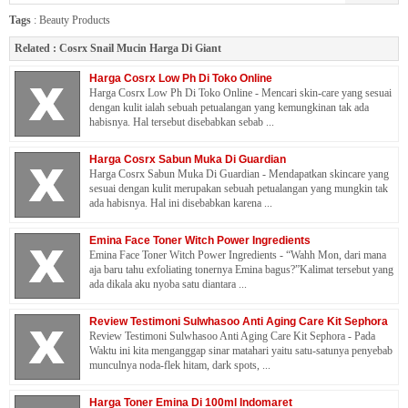
Tags
:
Beauty Products
Related :
Cosrx Snail Mucin Harga Di Giant
Harga Cosrx Low Ph Di Toko Online
Harga Cosrx Low Ph Di Toko Online - Mencari skin-care yang sesuai
dengan kulit ialah sebuah petualangan yang kemungkinan tak ada
habisnya. Hal tersebut disebabkan sebab ...
Harga Cosrx Sabun Muka Di Guardian
Harga Cosrx Sabun Muka Di Guardian - Mendapatkan skincare yang
sesuai dengan kulit merupakan sebuah petualangan yang mungkin tak
ada habisnya. Hal ini disebabkan karena ...
Emina Face Toner Witch Power Ingredients
Emina Face Toner Witch Power Ingredients - “Wahh Mon, dari mana
aja baru tahu exfoliating tonernya Emina bagus?”Kalimat tersebut yang
ada dikala aku nyoba satu diantara ...
Review Testimoni Sulwhasoo Anti Aging Care Kit Sephora
Review Testimoni Sulwhasoo Anti Aging Care Kit Sephora - Pada
Waktu ini kita menganggap sinar matahari yaitu satu-satunya penyebab
munculnya noda-flek hitam, dark spots, ...
Harga Toner Emina Di 100ml Indomaret