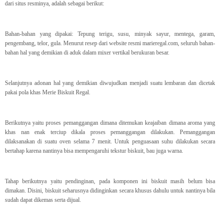
dari situs resminya, adalah sebagai berikut:
Bahan-bahan yang dipakai: Tepung terigu, susu, minyak sayur, mentega, garam,
pengembang, telor, gula. Menurut resep dari website resmi marieregal.com, seluruh bahan-
bahan hal yang demikian di aduk dalam mixer vertikal berukuran besar.
Selanjutnya adonan hal yang demikian diwujudkan menjadi suatu lembaran dan dicetak
pakai pola khas Merie Biskuit Regal.
Berikutnya yaitu proses pemanggangan dimana ditemukan keajaiban dimana aroma yang
khas nan enak terciup dikala proses pemanggangan dilakukan. Pemanggangan
dilaksanakan di suatu oven selama 7 menit. Untuk penguasaan suhu dilakukan secara
bertahap karena nantinya bisa mempengaruhi tekstur biskuit, bau juga warna.
Tahap berikutnya yaitu pendinginan, pada komponen ini biskuit masih belum bisa
dimakan. Disini, biskuit seharusnya didinginkan secara khusus dahulu untuk nantinya bila
sudah dapat dikemas serta dijual.