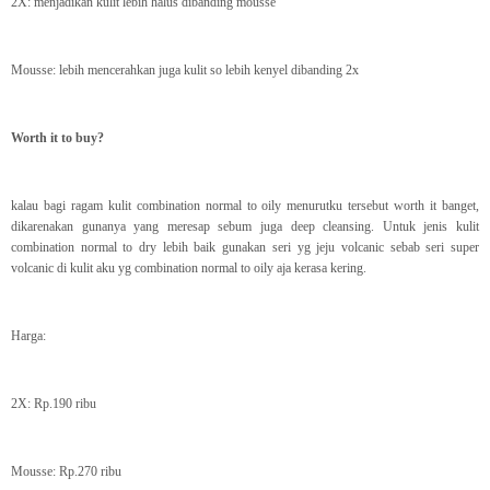
2X: menjadikan kulit lebih halus dibanding mousse
Mousse: lebih mencerahkan juga kulit so lebih kenyel dibanding 2x
Worth it to buy?
kalau bagi ragam kulit combination normal to oily menurutku tersebut worth it banget,
dikarenakan gunanya yang meresap sebum juga deep cleansing. Untuk jenis kulit
combination normal to dry lebih baik gunakan seri yg jeju volcanic sebab seri super
volcanic di kulit aku yg combination normal to oily aja kerasa kering.
Harga:
2X: Rp.190 ribu
Mousse: Rp.270 ribu