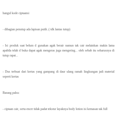
hangul kode ciptaansi
- dibagian penutup ada lapisan putih..( tdk lantas tutup)
- Isi produk saat belum d gunakan agak berair namun tak cair melainkan makin lama
apabila telah d buka dapat agak mengeras juga mengering... oleh sebab itu seharusnya di
tutup rapat...
- Dus terbuat dari kertas yang gampang di daur ulang ramah lingkungan jadi material
seperti kertas
Barang palsu:
- ciptaan cair, serta encer tidak padat tekstur layaknya body lotion isi kemasan tak full