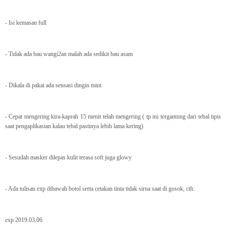
- Isi kemasan full
- Tidak ada bau wangi2an malah ada sedikit bau asam
- Dikala di pakai ada sensasi dingin mint
- Cepat mengering kira-kaprah 15 menit telah mengering ( tp ini tergantung dari tebal tipis
saat pengaplikasian kalau tebal pastinya lebih lama kering)
- Sesudah masker dilepas kulit terasa soft juga glowy
- Ada tulisan exp dibawah botol serta cetakan tinta tidak sirna saat di gosok, cth:
exp 2019.03.06