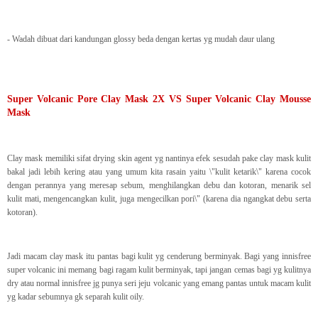
- Wadah dibuat dari kandungan glossy beda dengan kertas yg mudah daur ulang
Super Volcanic Pore Clay Mask 2X VS Super Volcanic Clay Mousse
Mask
Clay mask memiliki sifat drying skin agent yg nantinya efek sesudah pake clay mask kulit
bakal jadi lebih kering atau yang umum kita rasain yaitu \"kulit ketarik\" karena cocok
dengan perannya yang meresap sebum, menghilangkan debu dan kotoran, menarik sel
kulit mati, mengencangkan kulit, juga mengecilkan pori\" (karena dia ngangkat debu serta
kotoran).
Jadi macam clay mask itu pantas bagi kulit yg cenderung berminyak. Bagi yang innisfree
super volcanic ini memang bagi ragam kulit berminyak, tapi jangan cemas bagi yg kulitnya
dry atau normal innisfree jg punya seri jeju volcanic yang emang pantas untuk macam kulit
yg kadar sebumnya gk separah kulit oily.