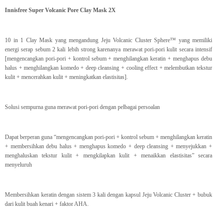
Innisfree Super Volcanic Pore Clay Mask 2X
10 in 1 Clay Mask yang mengandung Jeju Volcanic Cluster Sphere™ yang memiliki
energi serap sebum 2 kali lebih strong karenanya merawat pori-pori kulit secara intensif
[mengencangkan pori-pori + kontrol sebum + menghilangkan keratin + menghapus debu
halus + menghilangkan komedo + deep cleansing + cooling effect + melembutkan tekstur
kulit + mencerahkan kulit + meningkatkan elastisitas].
Solusi sempurna guna merawat pori-pori dengan pelbagai persoalan
Dapat berperan guna “mengencangkan pori-pori + kontrol sebum + menghilangkan keratin
+ membersihkan debu halus + menghapus komedo + deep cleansing + menyejukkan +
menghaluskan tekstur kulit + mengkilapkan kulit + menaikkan elastisitas” secara
menyeluruh
Membersihkan keratin dengan sistem 3 kali dengan kapsul Jeju Volcanic Cluster + bubuk
dari kulit buah kenari + faktor AHA.