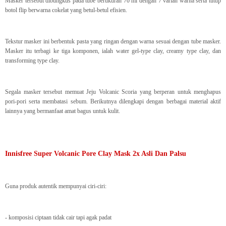
Masker tersebut dibungkus pada tube berukuran 70 ml dengan 7 varian warna serta tutup
botol flip berwarna cokelat yang betul-betul efisien.
Tekstur masker ini berbentuk pasta yang ringan dengan warna sesuai dengan tube masker.
Masker itu terbagi ke tiga komponen, ialah water gel-type clay, creamy type clay, dan
transforming type clay.
Segala masker tersebut memuat Jeju Volcanic Scoria yang berperan untuk menghapus
pori-pori serta membatasi sebum. Berikutnya dilengkapi dengan berbagai material aktif
lainnya yang bermanfaat amat bagus untuk kulit.
Innisfree Super Volcanic Pore Clay Mask 2x Asli Dan Palsu
Guna produk autentik mempunyai ciri-ciri:
- komposisi ciptaan tidak cair tapi agak padat