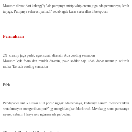
Mousse: dibuat dari kaleng(?) Ada pumpnya mirip whip cream juga ada penutupnya, lebih
terjaga. Pumpnya seharusnya hati\" sebab agak keras serta alhasil belepotan
Permukaan
2X: creamy juga padat, agak susah diratain. Ada cooling sensation
Mousse: kyk foam dan mudah diratain, pake sedikit saja udah dapat menutup seluruh
muka. Tak ada cooling sensation
Efek
Pendapatku untuk situasi sulit pori\" nggak ada bedanya, keduanya sama\" membersihkan
serta lumayan mengecilkan pori\" jg menghilangkan blackhead. Mereka jg sama pantasnya
nyerep sebum. Hanya aku ngerasa ada perbedaan