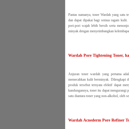
Pantas namanya, toner Wardah yang satu t
dan dapat dipakai bagi semua ragam kulit. 
pori-pori wajah lebih bersih serta menonjo
minyak dengan menyeimbangkan kelembapan k
Wardah Pore Tightening Toner, h
Anjuran toner wardah yang pertama adal
memecahkan kulit berminyak. Dilengkapi de
produk tersebut ternyata efektif dapat me
kandungannya, toner itu dapat mengurangi pr
satu diantara toner yang non-alkohol, oleh se
Wardah Acnederm Pore Refiner To