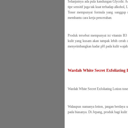
Selanjutnya ada pula kandungan Glycolic A
tipe sensitif juga tak kuat terhadap alkohol,
Toner mempunyai formula yang sanggup me
membantu cara kerja pencerahan.
Produk tersebut mempunyai isi vitamin B3 
kulit yang kusam akan tampak lebih cerah d
menyeimbangkan kadar pH pada kulit wajah
Wardah White Secret Exfoliating 
Wardah White Secret Exfoliating Lotion ton
Walaupun namanya lotion, jangan berdaya u
pada biasanya. Di Jepang, produk bagi kulit