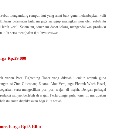
ersebut mengandung rumput laut yang amat baik guna melembapkan kulit
Untaian perawatan kulit ini juga sanggup meringkas pori oleh sebab itu
l lebih kecil. Selain itu, toner ini dapat tolong mengendalikan produksi
ulit serta menghalau ti,bulnya jerawat.
arga Rp.29.000
ah varian Pore Tightening Toner yang diketahui cukup ampuh guna
ngan isi Zinc Gluconate, Ekstrak Aloe Vera, juga Ekstrak Witch Hazel,
nyegarkan serta mengecilkan pori-pori wajah di wajah. Dengan pelbagai
oduksi minyak berlebih di wajah. Perlu diingat pula, toner ini merupakan
bab itu aman diaplikasikan bagi kulit wajah.
ner, harga Rp25 Ribu