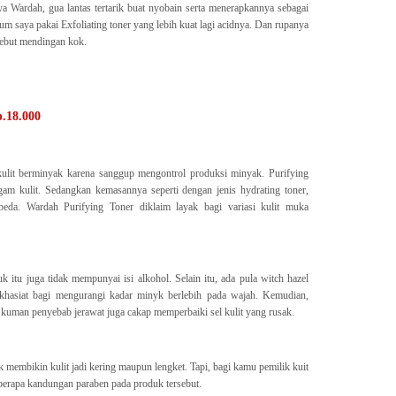
ya Wardah, gua lantas tertarik buat nyobain serta menerapkannya sebagai
um saya pakai Exfoliating toner yang lebih kuat lagi acidnya. Dan rupanya
sebut mendingan kok.
.18.000
kulit berminyak karena sanggup mengontrol produksi minyak. Purifying
agam kulit. Sedangkan kemasannya seperti dengan jenis hydrating toner,
beda. Wardah Purifying Toner diklaim layak bagi variasi kulit muka
itu juga tidak mempunyai isi alkohol. Selain itu, ada pula witch hazel
rkhasiat bagi mengurangi kadar minyk berlebih pada wajah. Kemudian,
kuman penyebab jerawat juga cakap memperbaiki sel kulit yang rusak.
 membikin kulit jadi kering maupun lengket. Tapi, bagi kamu pemilik kuit
berapa kandungan paraben pada produk tersebut.