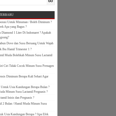
GO
TERBARU
orasi Untuk Minuman / Boleh Diminum ?
erk Apa yang Bagus ?
 Diamond 1 Liter Di Indomaret ? Apakah
ngsung?
abun Dove dan Susu Beruang Untuk Wajah
k Ibu Hamil Trimester 1 ?
amil Muda Bolehkah Minum Susu Lactamil
iri Ciri Tidak Cocok Minum Susu Prenagen
nsis Diminum Berapa Kali Sehari Agar
s Untuk Usia Kandungan Berapa Bulan ?
uda Minum Susu Lactamil Pregnasis ?
amil Inisis dan Pregnasis ?
il 2 Bulan / Hamil Muda Minum Susu
ntuk Usia Kandungan Berapa ? Apa Efek