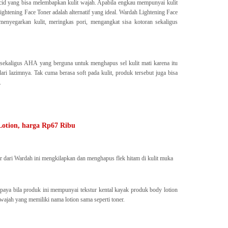
cid yang bisa melembapkan kulit wajah. Apabila engkau mempunyai kulit
 Lightening Face Toner adalah alternatif yang ideal. Wardah Lightening Face
nyegarkan kulit, meringkas pori, mengangkat sisa kotoran sekaligus
sekaligus AHA yang berguna untuk menghapus sel kulit mati karena itu
ari lazimnya. Tak cuma berasa soft pada kulit, produk tersebut juga bisa
.
Lotion, harga Rp67 Ribu
er dari Wardah ini mengkilapkan dan menghapus flek hitam di kulit muka
paya bila produk ini mempunyai tekstur kental kayak produk body lotion
 wajah yang memiliki nama lotion sama seperti toner.