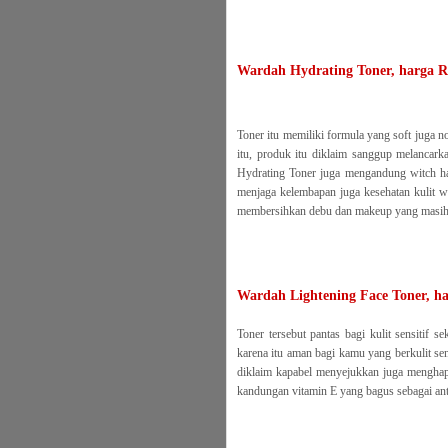
Wardah Hydrating Toner, harga R
Toner itu memiliki formula yang soft juga 
itu, produk itu diklaim sanggup melancarka
Hydrating Toner juga mengandung witch haz
menjaga kelembapan juga kesehatan kulit 
membersihkan debu dan makeup yang masih t
Wardah Lightening Face Toner, h
Toner tersebut pantas bagi kulit sensitif 
karena itu aman bagi kamu yang berkulit sen
diklaim kapabel menyejukkan juga menghapu
kandungan vitamin E yang bagus sebagai anti