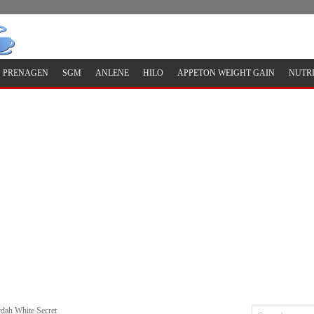
PRENAGEN
SGM
ANLENE
HILO
APPETON WEIGHT GAIN
NUTR
dah White Secret