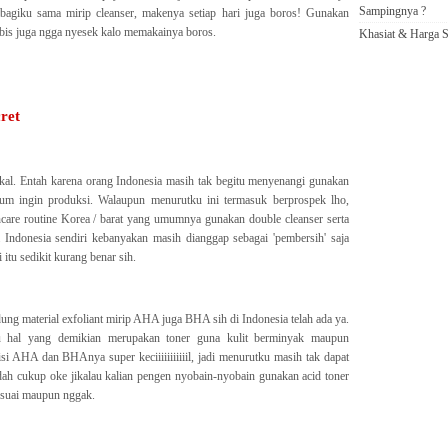
Sampingnya ?
t bagiku sama mirip cleanser, makenya setiap hari juga boros! Gunakan
habis juga ngga nyesek kalo memakainya boros.
Khasiat & Harga S
ret
okal. Entah karena orang Indonesia masih tak begitu menyenangi gunakan
lum ingin produksi. Walaupun menurutku ini termasuk berprospek lho,
ncare routine Korea / barat yang umumnya gunakan double cleanser serta
 Indonesia sendiri kebanyakan masih dianggap sebagai 'pembersih' saja
 itu sedikit kurang benar sih.
ng material exfoliant mirip AHA juga BHA sih di Indonesia telah ada ya.
al yang demikian merupakan toner guna kulit berminyak maupun
isi AHA dan BHAnya super keciiiiiiiiiiil, jadi menurutku masih tak dapat
udah cukup oke jikalau kalian pengen nyobain-nyobain gunakan acid toner
esuai maupun nggak.