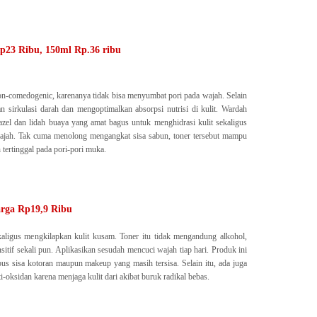
p23 Ribu, 150ml Rp.36 ribu
non-comedogenic, karenanya tidak bisa menyumbat pori pada wajah. Selain
n sirkulasi darah dan mengoptimalkan absorpsi nutrisi di kulit. Wardah
el dan lidah buaya yang amat bagus untuk menghidrasi kulit sekaligus
wajah. Tak cuma menolong mengangkat sisa sabun, toner tersebut mampu
ertinggal pada pori-pori muka.
arga Rp19,9 Ribu
sekaligus mengkilapkan kulit kusam. Toner itu tidak mengandung alkohol,
sitif sekali pun. Aplikasikan sesudah mencuci wajah tiap hari. Produk ini
s sisa kotoran maupun makeup yang masih tersisa. Selain itu, ada juga
-oksidan karena menjaga kulit dari akibat buruk radikal bebas.