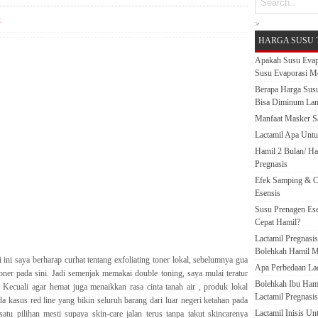
t
>
HARGA SUSU 
Apakah Susu Evap
Susu Evaporasi M
Berapa Harga Susu
Bisa Diminum La
Manfaat Masker S
Lactamil Apa Untu
Hamil 2 Bulan/ H
Pregnasis
Efek Samping & C
Esensis
Susu Prenagen Ese
Cepat Hamil?
Lactamil Pregnasi
Bolehkah Hamil M
 ini saya berharap curhat tentang exfoliating toner lokal, sebelumnya gua
Apa Perbedaan Lact
ner pada sini. Jadi semenjak memakai double toning, saya mulai teratur
Bolehkah Ibu Ham
a? Kecuali agar hemat juga menaikkan rasa cinta tanah air , produk lokal
Lactamil Pregnasis
a kasus red line yang bikin seluruh barang dari luar negeri ketahan pada
Lactamil Inisis U
satu pilihan mesti supaya skin-care jalan terus tanpa takut skincarenya