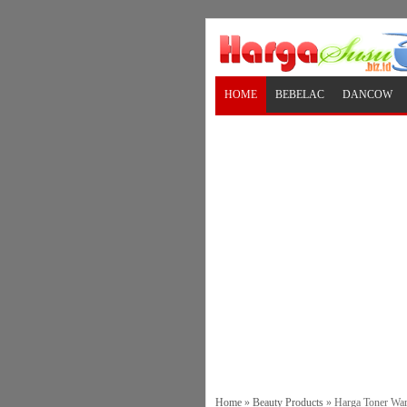
HOME
BEBELAC
DANCOW
Home
»
Beauty Products
»
Harga Toner War