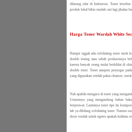
dilarang edar di Indonesia. Toner tersebu
produk lokal bikin mudah cari lagi jikalau 
Harga Toner Wardah White Sec
Hampir nggak ada exfoliating toner merk l
double toning atau sebab produsennya be
karena banyak orang mulai berkiblat di ski
double toner. Toner ataupun penyegar pada
yang digunakan setelah pakai cleanser, meski
Nah apabila mengacu di toner yang mengandu
Umumnya yang mengandung bahan baku h
berjerawat. Lazimnya toner tipe itu kompos
lah ya dibilang exfoliating toner. Namun s
dosis rendah untuk ngetes apakah kulitmu s