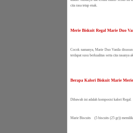
cita rasa tetap enak.
Merie Biskuit Regal Marie Duo Va
Cocok namanya, Marie Duo Vanila disusun de
terdapat susu berkualitas serta cita rasanya
Berapa Kalori Biskuit Marie Merie
Dibawah ini adalah komposisi kalori Regal.
Marie Biscuits (5 biscuits (25 gr)) memili