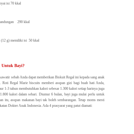
ai isi 70 kkal
 kandungan 290 kkal
 (12 g) memiliki isi 50 kkal
n Untuk Bayi?
u kawatir sebab Anda dapat memberikan Biskuit Regal ini kepada sang anak
oti Regal Marie biscuits memberi asupan gizi bagi buah hati Anda,
ur 1-3 tahun membutuhkan kalori sebesar 1.300 kalori setiap harinya juga
1.800 kalori dalam sehari. Diumur 6 bulan, bayi juga mulai perlu untuk
an itu, asupan makanan bayi tak boleh sembarangan. Tetap moms mesti
atan Dokter Anak Indonesia. Ada 4 prasyarat yang patut diamati: