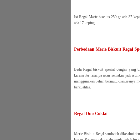
Isi Regal Marie biscuits 250 gr ada 37 ke
ada 17 keping.
Perbedaan Merie Biskuit Regal Spe
Beda Regal biskuit spesial dengan yang b
karena itu rasanya akan semakin jadi isti
menggunakan bahan bermutu diantaranya ment
berkualitas.
Regal Duo Coklat
Merie Biskuit Regal sandwich diketahui den
kakao. Rasanya tak terlalu manis sebab itu 