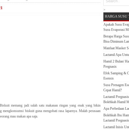
21
>
HARGA SUSU 
Apakah Susu Evap
Susu Evaporasi M
Berapa Harga Susu
Bisa Diminum La
Manfaat Masker S
Lactamil Apa Untu
Hamil 2 Bulan/ H
Pregnasis
Efek Samping & C
Esensis
Susu Prenagen Ese
Cepat Hamil?
Lactamil Pregnasi
Bolehkah Hamil M
Biskuit memang jadi salah satu makanan ringan yang enak yang bikin
Apa Perbedaan Lact
rang mengkonsumsi biskuit guna mengobati rasa laparnya. Malah perasaan
Bolehkah Ibu Ham
seseorang mau makan apa saja.
Lactamil Pregnasis
Lactamil Inisis U