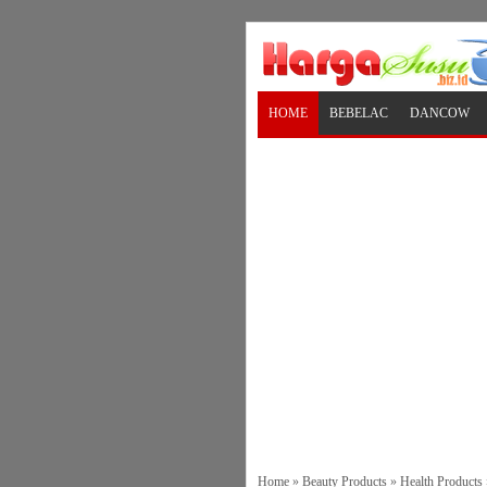
HOME
BEBELAC
DANCOW
Home
»
Beauty Products
»
Health Products