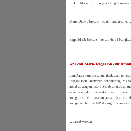
Biskuit Marie (1 bungkus (15 gr)) mempuny
Marie Duo (8 biscuits (60 gr)) mempunyai
Regal Marie biscuits terdiri dari 1 bungkus
Apakah Merie Regal Biskuit Ama
Bagi Anda para orang tua, tidak usah terlal
sebagai menu makanan pendamping MPSI. R
memberi asupan kalori. Sebab untuk bayi um
akan meningkat diusia 4 - 6 tahun sebesar 
mengkonsumsi makanan padat. Tapi demiki
mengamati tutorial MPSI yang dikeluarkan Ik
1. Tepat waktu