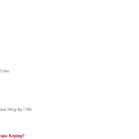
5 ribu
skuit 100 gr Rp.7.500
erapa Keping?