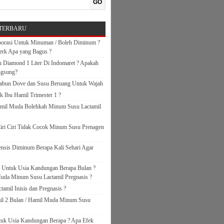
GO
TERBARU
orasi Untuk Minuman / Boleh Diminum ?
erk Apa yang Bagus ?
 Diamond 1 Liter Di Indomaret ? Apakah
ngsung?
abun Dove dan Susu Beruang Untuk Wajah
k Ibu Hamil Trimester 1 ?
amil Muda Bolehkah Minum Susu Lactamil
iri Ciri Tidak Cocok Minum Susu Prenagen
nsis Diminum Berapa Kali Sehari Agar
s Untuk Usia Kandungan Berapa Bulan ?
uda Minum Susu Lactamil Pregnasis ?
amil Inisis dan Pregnasis ?
il 2 Bulan / Hamil Muda Minum Susu
ntuk Usia Kandungan Berapa ? Apa Efek