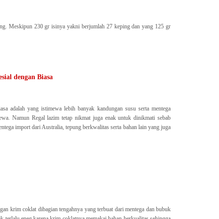
ping. Meskipun 230 gr isinya yakni berjumlah 27 keping dan yang 125 gr
sial dengan Biasa
iasa adalah yang istimewa lebih banyak kandungan susu serta mentega
mewa. Namun Regal lazim tetap nikmat juga enak untuk dinikmati sebab
ega import dari Australia, tepung berkwalitas serta bahan lain yang juga
gan krim coklat dibagian tengahnya yang terbuat dari mentega dan bubuk
tak terlalu eneg karena krim coklatnya memakai bahan berkualitas sehingga