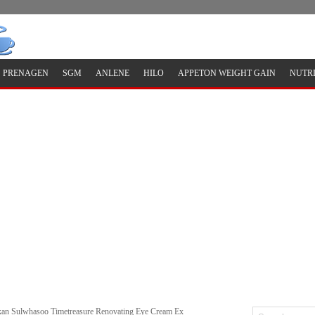
PRENAGEN
SGM
ANLENE
HILO
APPETON WEIGHT GAIN
NUTR
an Sulwhasoo Timetreasure Renovating Eye Cream Ex