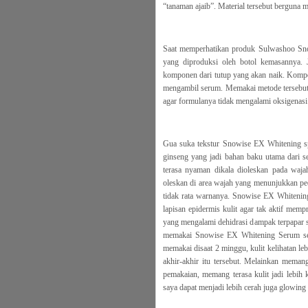
“tanaman ajaib”. Material tersebut berguna 
Saat memperhatikan produk Sulwashoo Sno
yang diproduksi oleh botol kemasannya. 
komponen dari tutup yang akan naik. Kompon
mengambil serum. Memakai metode tersebut,
agar formulanya tidak mengalami oksigenasi
Gua suka tekstur Snowise EX Whitening spo
ginseng yang jadi bahan baku utama dari s
terasa nyaman dikala dioleskan pada waja
oleskan di area wajah yang menunjukkan p
tidak rata warnanya. Snowise EX Whitening
lapisan epidermis kulit agar tak aktif memp
yang mengalami dehidrasi dampak terpapar 
memakai Snowise EX Whitening Serum seja
memakai disaat 2 minggu, kulit kelihatan le
akhir-akhir itu tersebut. Melainkan meman
pemakaian, memang terasa kulit jadi lebih
saya dapat menjadi lebih cerah juga glowing 