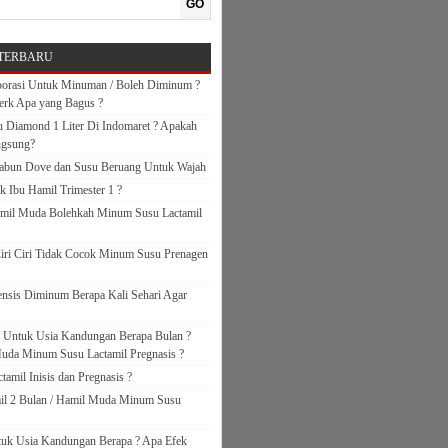
GO
TERBARU
orasi Untuk Minuman / Boleh Diminum ?
erk Apa yang Bagus ?
 Diamond 1 Liter Di Indomaret ? Apakah
ngsung?
abun Dove dan Susu Beruang Untuk Wajah
k Ibu Hamil Trimester 1 ?
amil Muda Bolehkah Minum Susu Lactamil
iri Ciri Tidak Cocok Minum Susu Prenagen
nsis Diminum Berapa Kali Sehari Agar
s Untuk Usia Kandungan Berapa Bulan ?
uda Minum Susu Lactamil Pregnasis ?
amil Inisis dan Pregnasis ?
il 2 Bulan / Hamil Muda Minum Susu
ntuk Usia Kandungan Berapa ? Apa Efek