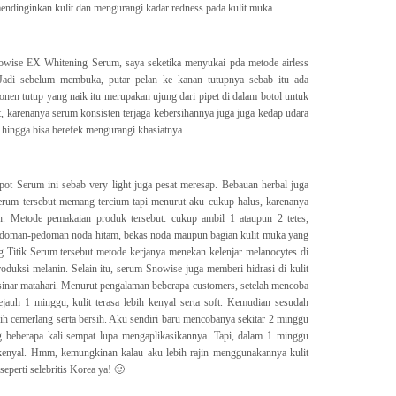
mendinginkan kulit dan mengurangi kadar redness pada kulit muka.
wise EX Whitening Serum, saya seketika menyukai pda metode airless
Jadi sebelum membuka, putar pelan ke kanan tutupnya sebab itu ada
en tutup yang naik itu merupakan ujung dari pipet di dalam botol untuk
 karenanya serum konsisten terjaga kebersihannya juga juga kedap udara
 hingga bisa berefek mengurangi khasiatnya.
t Serum ini sebab very light juga pesat meresap. Bebauan herbal juga
erum tersebut memang tercium tapi menurut aku cukup halus, karenanya
h. Metode pemakaian produk tersebut: cukup ambil 1 ataupun 2 tetes,
edoman-pedoman noda hitam, bekas noda maupun bagian kulit muka yang
 Titik Serum tersebut metode kerjanya menekan kelenjar melanocytes di
roduksi melanin. Selain itu, serum Snowise juga memberi hidrasi di kulit
sinar matahari. Menurut pengalaman beberapa customers, setelah mencoba
uh 1 minggu, kulit terasa lebih kenyal serta soft. Kemudian sesudah
bih cemerlang serta bersih. Aku sendiri baru mencobanya sekitar 2 minggu
g beberapa kali sempat lupa mengaplikasikannya. Tapi, dalam 1 minggu
 kenyal. Hmm, kemungkinan kalau aku lebih rajin menggunakannya kulit
seperti selebritis Korea ya! 🙂