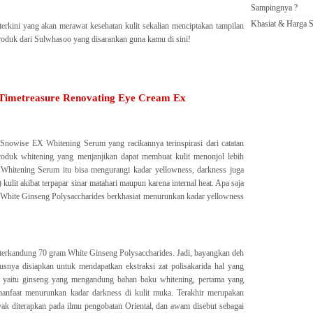
Sampingnya ?
Khasiat & Harga S
erkini yang akan merawat kesehatan kulit sekalian menciptakan tampilan
roduk dari Sulwhasoo yang disarankan guna kamu di sini!
Timetreasure Renovating Eye Cream Ex
Snowise EX Whitening Serum yang racikannya terinspirasi dari catatan
duk whitening yang menjanjikan dapat membuat kulit menonjol lebih
Whitening Serum itu bisa mengurangi kadar yellowness, darkness juga
ulit akibat terpapar sinar matahari maupun karena internal heat. Apa saja
, White Ginseng Polysaccharides berkhasiat menurunkan kadar yellowness
terkandung 70 gram White Ginseng Polysaccharides. Jadi, bayangkan deh
snya disiapkan untuk mendapatkan ekstraksi zat polisakarida hal yang
 yaitu ginseng yang mengandung bahan baku whitening, pertama yang
rmanfaat menurunkan kadar darkness di kulit muka. Terakhir merupakan
k diterapkan pada ilmu pengobatan Oriental, dan awam disebut sebagai