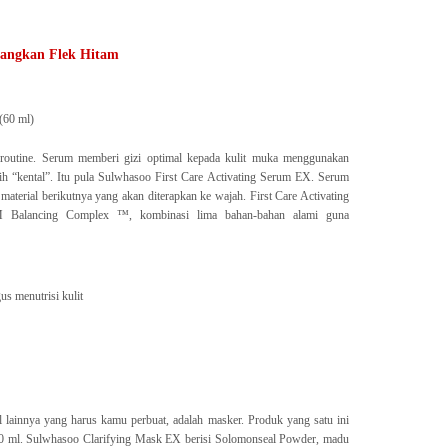
angkan Flek Hitam
(60 ml)
y routine. Serum memberi gizi optimal kepada kulit muka menggunakan
h “kental”. Itu pula Sulwhasoo First Care Activating Serum EX. Serum
material berikutnya yang akan diterapkan ke wajah. First Care Activating
M Balancing Complex ™, kombinasi lima bahan-bahan alami guna
s menutrisi kulit
al lainnya yang harus kamu perbuat, adalah masker. Produk yang satu ini
150 ml. Sulwhasoo Clarifying Mask EX berisi Solomonseal Powder, madu