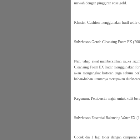
mewah dengan pinggiran rose gold.
Khasiat: Cushion menggunakan hasil akhir
Sulwhasoo Gentle Cleansing Foam EX (200
Nah, tahap awal membersihkan muka lazim
Cleansing Foam EX hadir menggunakan formu
akan mengangkat kotoran juga sebum berl
bahan-bahan utamanya merupakan duckweed 
Kegunaan: Pembersih wajah untuk kulit be
Sulwhasoo Essential Balancing Water EX (1
Cocok dia 1 lagi toner dengan campuran ri