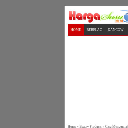
HOME
BEBELAC
DANCOW
Home
»
Beauty Products
»
Cara Menggunak