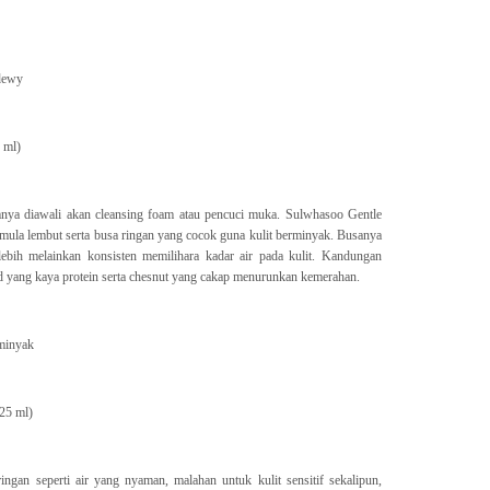
 dewy
 ml)
nya diawali akan cleansing foam atau pencuci muka. Sulwhasoo Gentle
la lembut serta busa ringan yang cocok guna kulit berminyak. Busanya
ebih melainkan konsisten memilihara kadar air pada kulit. Kandungan
yang kaya protein serta chesnut yang cakap menurunkan kemerahan.
rminyak
25 ml)
ngan seperti air yang nyaman, malahan untuk kulit sensitif sekalipun,