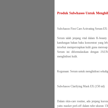
Produk Sulwhasoo Untuk Menghil
Sulwhasoo First Care Activating Serum EX 
Serum ialah jenjang vital dalam K-beaut
kandungan bahan baku konsentrat yang lebi
tersebut mempersiapkan kulit guna meresap 
Serum ini diformulasikan dengan JAU
menghidrasi kulit.
Kegunaan: Serum untuk menghidrasi sekaligu
Sulwhasoo Clarifying Mask EX (150 ml)
Dalam skin-care routine, ada jenjang kursi
yaitu masker peel-off dalam tube ukuran 