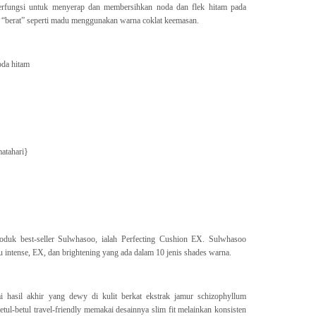
erfungsi untuk menyerap dan membersihkan noda dan flek hitam pada
it “berat” seperti madu menggunakan warna coklat keemasan.
oda hitam
matahari}
oduk best-seller Sulwhasoo, ialah Perfecting Cushion EX. Sulwhasoo
 intense, EX, dan brightening yang ada dalam 10 jenis shades warna.
 hasil akhir yang dewy di kulit berkat ekstrak jamur schizophyllum
tul-betul travel-friendly memakai desainnya slim fit melainkan konsisten