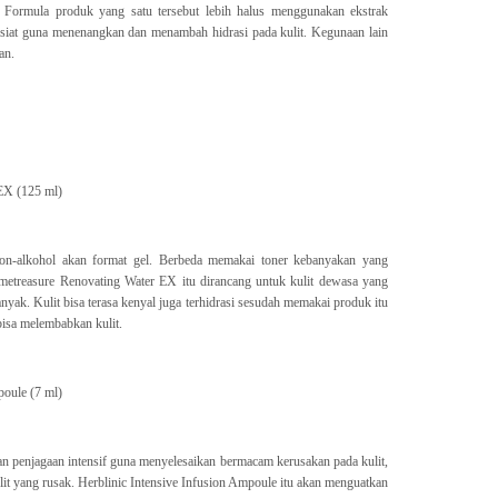
 Formula produk yang satu tersebut lebih halus menggunakan ekstrak
siat guna menenangkan dan menambah hidrasi pada kulit. Kegunaan lain
an.
EX (125 ml)
non-alkohol akan format gel. Berbeda memakai toner kebanyakan yang
metreasure Renovating Water EX itu dirancang untuk kulit dewasa yang
nyak. Kulit bisa terasa kenyal juga terhidrasi sesudah memakai produk itu
bisa melembabkan kulit.
poule (7 ml)
nan penjagaan intensif guna menyelesaikan bermacam kerusakan pada kulit,
lit yang rusak. Herblinic Intensive Infusion Ampoule itu akan menguatkan