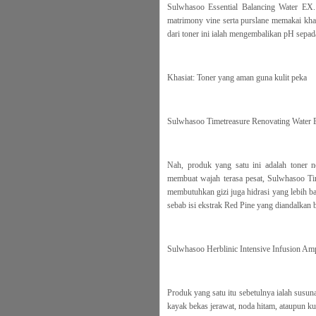
Sulwhasoo Essential Balancing Water EX.
matrimony vine serta purslane memakai kha
dari toner ini ialah mengembalikan pH sepad
Khasiat: Toner yang aman guna kulit peka
Sulwhasoo Timetreasure Renovating Water 
Nah, produk yang satu ini adalah toner 
membuat wajah terasa pesat, Sulwhasoo Ti
membutuhkan gizi juga hidrasi yang lebih ba
sebab isi ekstrak Red Pine yang diandalkan 
Sulwhasoo Herblinic Intensive Infusion Am
Produk yang satu itu sebetulnya ialah susu
kayak bekas jerawat, noda hitam, ataupun ku