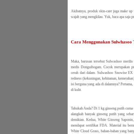
Akibatnya, produk skin-care juga make up t
wajah yang mengkilau. Yuk, baca apa saja p
Cara Menggunakan Sulwhasoo 
Maka, barusan tersebut Sulwashoo merilis 
medis Donguibogam. Cocok merupakan pro
cerah dari dalam. Sulwashoo Snowise EX 
redness (kekuningan, kehitaman, kemerahan) k
isi berguna yang ada di dalamnya? Pertama
di kulit.
Tahukah Anda? Di 1 kg ginseng putih cuma 
alangkah banyak ginseng putih yang seharu
demikian. Kedua, White Ginseng Saponin,
mendapat sertifikat FDA. Material itu be
White Cloud Grass, bahan-bahan yang banya