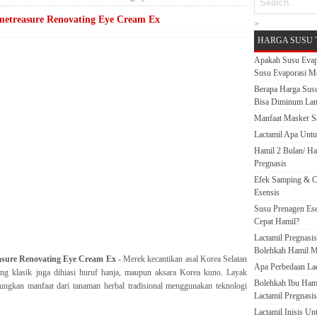
etreasure Renovating Eye Cream Ex
>
HARGA SUSU 
Apakah Susu Evap
Susu Evaporasi M
Berapa Harga Susu
Bisa Diminum La
Manfaat Masker S
Lactamil Apa Untu
Hamil 2 Bulan/ H
Pregnasis
Efek Samping & C
Esensis
Susu Prenagen Ese
Cepat Hamil?
Lactamil Pregnasi
Bolehkah Hamil M
sure Renovating Eye Cream Ex
- Merek kecantikan asal Korea Selatan
Apa Perbedaan Lact
ang klasik juga dihiasi huruf hanja, maupun aksara Korea kuno. Layak
Bolehkah Ibu Ham
ngkan manfaat dari tanaman herbal tradisional menggunakan teknologi
Lactamil Pregnasis
Lactamil Inisis U