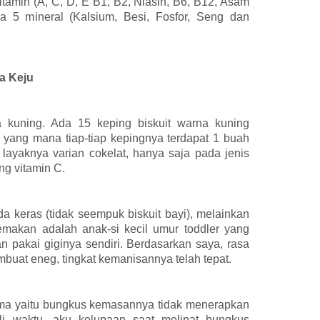
itamin (A, C, D, E B1, B2, Niasin, B6, B12, Asam
ga 5 mineral (Kalsium, Besi, Fosfor, Seng dan
sa Keju
 kuning. Ada 15 keping biskuit warna kuning
yang mana tiap-tiap kepingnya terdapat 1 buah
ayaknya varian cokelat, hanya saja pada jenis
ng vitamin C.
da keras (tidak seempuk biskuit bayi), melainkan
makan adalah anak-si kecil umur toddler yang
 pakai giginya sendiri. Berdasarkan saya, rasa
mbuat eneg, tingkat kemanisannya telah tepat.
ma yaitu bungkus kemasannya tidak menerapkan
ali waktu, aku kelupaan saat melipat bungkus