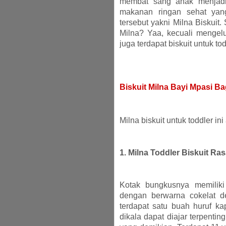
membat sang anak menjadi
makanan ringan sehat yang
tersebut yakni Milna Biskui
Milna? Yaa, kecuali mengelu
juga terdapat biskuit untuk to
Biskuit Milna Bayi Mpasi B
Milna biskuit untuk toddler ini
1. Milna Toddler Biskuit Ra
Kotak bungkusnya memiliki
dengan berwarna cokelat de
terdapat satu buah huruf ka
dikala dapat diajar terpentin