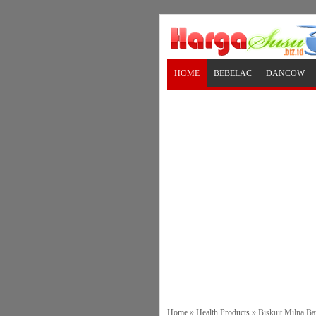
HOME
BEBELAC
DANCOW
Home
»
Health Products
»
Biskuit Milna B