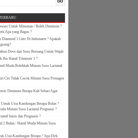
GO
TERBARU
orasi Untuk Minuman / Boleh Diminum ?
erk Apa yang Bagus ?
 Diamond 1 Liter Di Indomaret ? Apakah
ngsung?
abun Dove dan Susu Beruang Untuk Wajah
k Ibu Hamil Trimester 1 ?
amil Muda Bolehkah Minum Susu Lactamil
iri Ciri Tidak Cocok Minum Susu Prenagen
nsis Diminum Berapa Kali Sehari Agar
s Untuk Usia Kandungan Berapa Bulan ?
uda Minum Susu Lactamil Pregnasis ?
amil Inisis dan Pregnasis ?
il 2 Bulan / Hamil Muda Minum Susu
ntuk Usia Kandungan Berapa ? Apa Efek