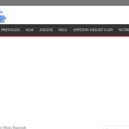
PRENAGEN
SGM
ANLENE
HILO
APPETON WEIGHT GAIN
NUTR
ayi Mpasi Baguskah