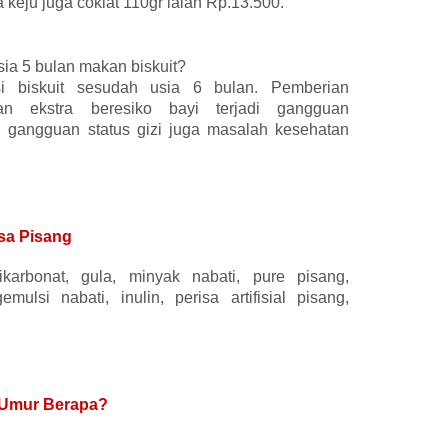
a keju juga coklat 110gr ialah Rp.13.500.
ia 5 bulan makan biskuit?
i biskuit sesudah usia 6 bulan. Pemberian
n ekstra beresiko bayi terjadi gangguan
k, gangguan status gizi juga masalah kesehatan
sa Pisang
karbonat, gula, minyak nabati, pure pisang,
ulsi nabati, inulin, perisa artifisial pisang,
 Umur Berapa?