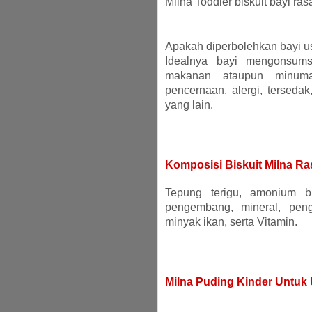
Milna Toddler biskuit bayi ras
Apakah diperbolehkan bayi us
Idealnya bayi mengonsums
makanan ataupun minuma
pencernaan, alergi, terseda
yang lain.
Komposisi Biskuit Milna Ra
Tepung terigu, amonium bi
pengembang, mineral, pengem
minyak ikan, serta Vitamin.
Milna Puding Kinder Untuk