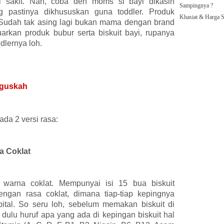
 sakit. Nah, coba deh moms si bayi dikasih
Sampingnya ?
 pastinya dikhususkan guna toddler. Produk
Khasiat & Harga S
t. Sudah tak asing lagi bukan mama dengan brand
arkan produk bubur serta biskuit bayi, rupanya
ddlernya loh.
aguskah
 ada 2 versi rasa:
sa Coklat
 warna coklat. Mempunyai isi 15 bua biskuit
ngan rasa coklat, dimana tiap-tiap kepingnya
pital. So seru loh, sebelum memakan biskuit di
g dulu huruf apa yang ada di kepingan biskuit hal