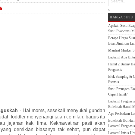
ah
>
HARGA SUSU 
Apakah Susu Evap
Susu Evaporasi M
Berapa Harga Susu
Bisa Diminum La
Manfaat Masker S
Lactamil Apa Untu
Hamil 2 Bulan/ H
Pregnasis
Efek Samping & C
Esensis
Susu Prenagen Ese
Cepat Hamil?
Lactamil Pregnasi
Bolehkah Hamil M
Baguskah
- Hai moms, sesekali menyukai gundah
Apa Perbedaan Lact
 sudah toddler menyenangi jajan cemilan, bagus itu
Bolehkah Ibu Ham
au jajanan kaki lima. Kekhawatiran pasti akan
Lactamil Pregnasis
 yang demikian biasanya tak sehat, pun dapat
Lactamil Inisis U