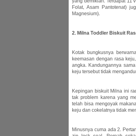
yang demikian. Terdapat 11 v
Folat, Asam Pantotenat) ju
Magnesium).
2. Milna Toddler Biskuit Ra
Kotak bungkusnya berwarna
keemasan dengan rasa keju, 
angka. Kandungannya sama l
keju tersebut tidak mengandu
Kepingan biskuit Milna ini ra
tak problem karena yang me
telah bisa mengoyak makanan
keju dan cokelatnya tidak me
Minusnya cuma ada 2. Perta
zip lock seal. Pernah sek