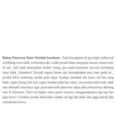
Bahan Penyusun Toner Wardah Acnederm
- Pada kesempatan ini gua ingin curhat soal
exfoliating toner lokal, sebelumnya aku sudah pernah bahas mengenai macam-variasi toner
di sini. Jadi sejak menerapkan double toning, gua mulai konsisten cari-cari exfoliating
toner lokal. Alasannya? Kecuali supaya hemat dan meningkatkan rasa cinta tanah air ,
produk lokal cenderung mudah pada dapat. Apalagi semenjak ada kasus red line yang
bikin segala barang dari luar negeri ketahan pada bea cukai, cari produk lokal ialah salah
satu alternatif semestinya agar perawatan kulit jalan terus tanpa takut skincarenya dilarang
edar di Indonesia. Toner itu bagiku sama seperti cleanser, menggunakannya tiap-tiap hari
juga boros! Gunakan produk lokal bikin mudah cari lagi jika habis dan ngga nyesek jika
memakainya boros.