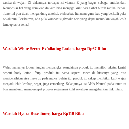
tersisa di wajah. Di dalamnya, terdapat isi vitamin E yang bagus sebagai antioksidan.
Komposisi hal yang demikian diklaim bisa menjaga kulit dari akibat buruk radikal bebas.
Toner ini pun tidak mengandung alkohol, oleh sebab itu aman guna kau yang berkulit peka
sekali pun. Berikutnya, ada pula komposisi glycolic acid yang dapat membikin wajah lebih
lembap serta sehat!
Wardah White Secret Exfoliating Lotion, harga Rp67 Ribu
Walau namanya lotion, jangan menyangka seandainya produk itu memiliki tekstur kental
seperti body lotion. Yup, produk itu sama seperti toner di biasanya yang bisa
membersihkan sisa make up pada muka. Selain itu, produk itu cakap membikin kulit wajah
menjadi lebih lembap, segar, juga cemerlang. Selanjutnya, isi AHA Natural pada toner itu
bisa membantu mempercepat progres regenerasi kulit sekaligus mengaburkan flek hitam.
Wardah Hydra Rose Toner, harga Rp110 Ribu