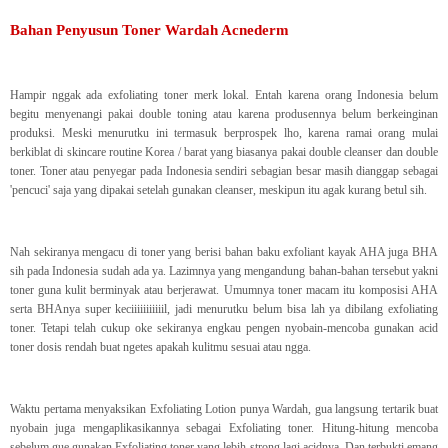
Bahan Penyusun Toner Wardah Acnederm
Hampir nggak ada exfoliating toner merk lokal. Entah karena orang Indonesia belum
begitu menyenangi pakai double toning atau karena produsennya belum berkeinginan
produksi. Meski menurutku ini termasuk berprospek lho, karena ramai orang mulai
berkiblat di skincare routine Korea / barat yang biasanya pakai double cleanser dan double
toner. Toner atau penyegar pada Indonesia sendiri sebagian besar masih dianggap sebagai
'pencuci' saja yang dipakai setelah gunakan cleanser, meskipun itu agak kurang betul sih.
Nah sekiranya mengacu di toner yang berisi bahan baku exfoliant kayak AHA juga BHA
sih pada Indonesia sudah ada ya. Lazimnya yang mengandung bahan-bahan tersebut yakni
toner guna kulit berminyak atau berjerawat. Umumnya toner macam itu komposisi AHA
serta BHAnya super keciiiiiiiiiiil, jadi menurutku belum bisa lah ya dibilang exfoliating
toner. Tetapi telah cukup oke sekiranya engkau pengen nyobain-mencoba gunakan acid
toner dosis rendah buat ngetes apakah kulitmu sesuai atau ngga.
Waktu pertama menyaksikan Exfoliating Lotion punya Wardah, gua langsung tertarik buat
nyobain juga mengaplikasikannya sebagai Exfoliating toner. Hitung-hitung mencoba
sebelum gue gunakan Exfoliating toner yang lebih strong lagi acidnya. Dan terbukti emang