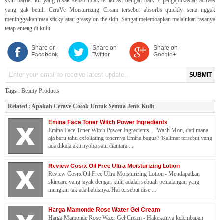
skin barrier ku yang rusak sebab tidak terhidrasi dengan baik + pengaplikasian actives
yang gak betul. CeraVe Moisturizing Cream tersebut absorbs quickly serta nggak
meninggalkan rasa sticky atau greasy on the skin. Sangat melembapkan melainkan rasanya
tetap enteng di kulit.
Share on
Share on
Share on
Facebook
Twitter
Google+
SUBMIT
Tags
:
Beauty Products
Related :
Apakah Cerave Cocok Untuk Semua Jenis Kulit
Emina Face Toner Witch Power Ingredients
Emina Face Toner Witch Power Ingredients - “Wahh Mon, dari mana
aja baru tahu exfoliating tonernya Emina bagus?”Kalimat tersebut yang
ada dikala aku nyoba satu diantara ...
Review Cosrx Oil Free Ultra Moisturizing Lotion
Review Cosrx Oil Free Ultra Moisturizing Lotion - Mendapatkan
skincare yang layak dengan kulit adalah sebuah petualangan yang
mungkin tak ada habisnya. Hal tersebut dise ...
Harga Mamonde Rose Water Gel Cream
Harga Mamonde Rose Water Gel Cream - Hakekatnya kelembapan