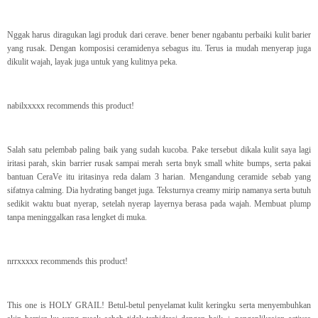
Nggak harus diragukan lagi produk dari cerave. bener bener ngabantu perbaiki kulit barier
yang rusak. Dengan komposisi ceramidenya sebagus itu. Terus ia mudah menyerap juga
dikulit wajah, layak juga untuk yang kulitnya peka.
nabilxxxxx recommends this product!
Salah satu pelembab paling baik yang sudah kucoba. Pake tersebut dikala kulit saya lagi
iritasi parah, skin barrier rusak sampai merah serta bnyk small white bumps, serta pakai
bantuan CeraVe itu iritasinya reda dalam 3 harian. Mengandung ceramide sebab yang
sifatnya calming. Dia hydrating banget juga. Teksturnya creamy mirip namanya serta butuh
sedikit waktu buat nyerap, setelah nyerap layernya berasa pada wajah. Membuat plump
tanpa meninggalkan rasa lengket di muka.
nrrxxxxx recommends this product!
This one is HOLY GRAIL! Betul-betul penyelamat kulit keringku serta menyembuhkan