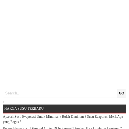
GO
>
HARGA SUSU TERBARU
Apakah Susu Evaporasi Untuk Minuman / Boleh Diminum ? Susu Evaporasi Merk Apa
yang Bagus ?
Berapa Harga Susu Diamond 1 Liter Di Indomaret ? Apakah Bisa Diminum Langsung?