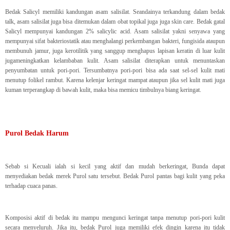
Bedak Salicyl memiliki kandungan asam salisilat. Seandainya terkandung dalam bedak
talk, asam salisilat juga bisa ditemukan dalam obat topikal juga juga skin care. Bedak gatal
Salicyl mempunyai kandungan 2% salicylic acid. Asam salisilat yakni senyawa yang
mempunyai sifat bakteriostatik atau menghalangi perkembangan bakteri, fungisida ataupun
membunuh jamur, juga kerotilitik yang sanggup menghapus lapisan keratin di luar kulit
jugameningkatkan kelambaban kulit. Asam salisilat diterapkan untuk menuntaskan
penyumbatan untuk pori-pori. Tersumbatnya pori-pori bisa ada saat sel-sel kulit mati
menutup folikel rambut. Karena kelenjar keringat mampat ataupun jika sel kulit mati juga
kuman terperangkap di bawah kulit, maka bisa memicu timbulnya biang keringat.
Purol Bedak Harum
Sebab si Kecuali ialah si kecil yang aktif dan mudah berkeringat, Bunda dapat
menyediakan bedak merek Purol satu tersebut. Bedak Purol pantas bagi kulit yang peka
terhadap cuaca panas.
Komposisi aktif di bedak itu mampu mengunci keringat tanpa menutup pori-pori kulit
secara menyeluruh. Jika itu, bedak Purol juga memiliki efek dingin karena itu tidak