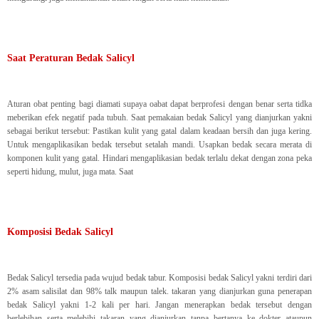
Saat Peraturan Bedak Salicyl
Aturan obat penting bagi diamati supaya oabat dapat berprofesi dengan benar serta tidka
meberikan efek negatif pada tubuh. Saat pemakaian bedak Salicyl yang dianjurkan yakni
sebagai berikut tersebut: Pastikan kulit yang gatal dalam keadaan bersih dan juga kering.
Untuk mengaplikasikan bedak tersebut setalah mandi. Usapkan bedak secara merata di
komponen kulit yang gatal. Hindari mengaplikasian bedak terlalu dekat dengan zona peka
seperti hidung, mulut, juga mata. Saat
Komposisi Bedak Salicyl
Bedak Salicyl tersedia pada wujud bedak tabur. Komposisi bedak Salicyl yakni terdiri dari
2% asam salisilat dan 98% talk maupun talek. takaran yang dianjurkan guna penerapan
bedak Salicyl yakni 1-2 kali per hari. Jangan menerapkan bedak tersebut dengan
berlebihan serta melebihi takaran yang dianjurkan tanpa bertanya ke dokter ataupun