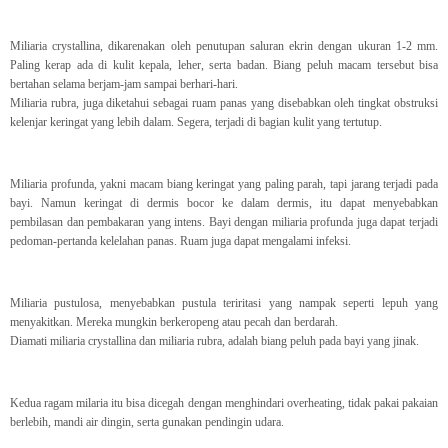
Miliaria crystallina, dikarenakan oleh penutupan saluran ekrin dengan ukuran 1-2 mm.
Paling kerap ada di kulit kepala, leher, serta badan. Biang peluh macam tersebut bisa
bertahan selama berjam-jam sampai berhari-hari.
Miliaria rubra, juga diketahui sebagai ruam panas yang disebabkan oleh tingkat obstruksi
kelenjar keringat yang lebih dalam. Segera, terjadi di bagian kulit yang tertutup.
Miliaria profunda, yakni macam biang keringat yang paling parah, tapi jarang terjadi pada
bayi. Namun keringat di dermis bocor ke dalam dermis, itu dapat menyebabkan
pembilasan dan pembakaran yang intens. Bayi dengan miliaria profunda juga dapat terjadi
pedoman-pertanda kelelahan panas. Ruam juga dapat mengalami infeksi.
Miliaria pustulosa, menyebabkan pustula teriritasi yang nampak seperti lepuh yang
menyakitkan. Mereka mungkin berkeropeng atau pecah dan berdarah.
Diamati miliaria crystallina dan miliaria rubra, adalah biang peluh pada bayi yang jinak.
Kedua ragam milaria itu bisa dicegah dengan menghindari overheating, tidak pakai pakaian
berlebih, mandi air dingin, serta gunakan pendingin udara.