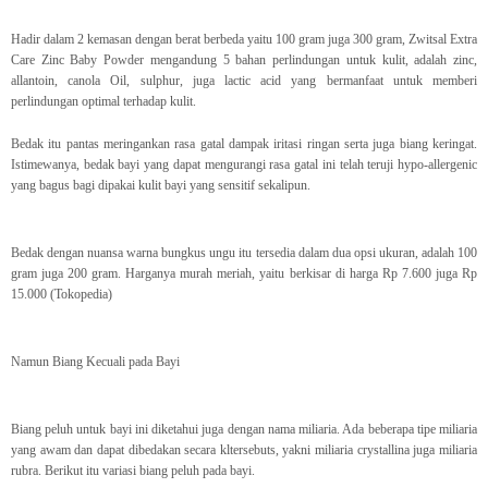
Hadir dalam 2 kemasan dengan berat berbeda yaitu 100 gram juga 300 gram, Zwitsal Extra
Care Zinc Baby Powder mengandung 5 bahan perlindungan untuk kulit, adalah zinc,
allantoin, canola Oil, sulphur, juga lactic acid yang bermanfaat untuk memberi
perlindungan optimal terhadap kulit.
Bedak itu pantas meringankan rasa gatal dampak iritasi ringan serta juga biang keringat.
Istimewanya, bedak bayi yang dapat mengurangi rasa gatal ini telah teruji hypo-allergenic
yang bagus bagi dipakai kulit bayi yang sensitif sekalipun.
Bedak dengan nuansa warna bungkus ungu itu tersedia dalam dua opsi ukuran, adalah 100
gram juga 200 gram. Harganya murah meriah, yaitu berkisar di harga Rp 7.600 juga Rp
15.000 (Tokopedia)
Namun Biang Kecuali pada Bayi
Biang peluh untuk bayi ini diketahui juga dengan nama miliaria. Ada beberapa tipe miliaria
yang awam dan dapat dibedakan secara kltersebuts, yakni miliaria crystallina juga miliaria
rubra. Berikut itu variasi biang peluh pada bayi.