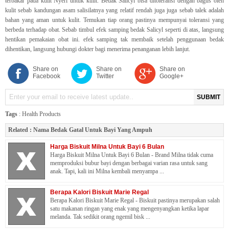
terbakar pada kulit Nyeri untuk kulit. Bedak Salicyl bisa ditoleransi dengan bagus oleh
kulit sebab kandungan asam salisilatnya yang relatif rendah juga juga sebab talek adalah
bahan yang aman untuk kulit. Temukan tiap orang pastinya mempunyai toleransi yang
berbeda terhadap obat. Sebab timbul efek samping bedak Salicyl seperti di atas, langsung
hentikan pemakaian obat ini. efek samping tak membaik setelah penggunaan bedak
dihentikan, langsung hubungi dokter bagi menerima penanganan lebih lanjut.
Share on
Share on
Share on
Facebook
Twitter
Google+
SUBMIT
Tags
:
Health Products
Related :
Nama Bedak Gatal Untuk Bayi Yang Ampuh
Harga Biskuit Milna Untuk Bayi 6 Bulan
Harga Biskuit Milna Untuk Bayi 6 Bulan - Brand Milna tidak cuma
memproduksi bubur bayi dengan berbagai varian rasa untuk sang
anak. Tapi, kali ini Milna kembali menyampa ...
Berapa Kalori Biskuit Marie Regal
Berapa Kalori Biskuit Marie Regal - Biskuit pastinya merupakan salah
satu makanan ringan yang enak yang mengenyangkan ketika lapar
melanda. Tak sedikit orang ngemil bisk ...