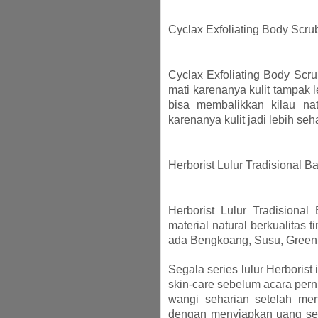
Cyclax Exfoliating Body Scru
Cyclax Exfoliating Body Scru
mati karenanya kulit tampak l
bisa membalikkan kilau natu
karenanya kulit jadi lebih seha
Herborist Lulur Tradisional Ba
Herborist Lulur Tradisional
material natural berkualitas 
ada Bengkoang, Susu, Green
Segala series lulur Herborist
skin-care sebelum acara perni
wangi seharian setelah men
dengan menyiapkan uang seb