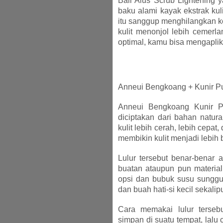
Bali Alus Scrub Lightening y
baku alami kayak ekstrak kulit
itu sanggup menghilangkan k
kulit menonjol lebih cemerl
optimal, kamu bisa mengaplika
Anneui Bengkoang + Kunir Pu
Anneui Bengkoang Kunir Pu
diciptakan dari bahan natura
kulit lebih cerah, lebih cepat
membikin kulit menjadi lebih b
Lulur tersebut benar-benar 
buatan ataupun pun material k
opsi dan bubuk susu sungguha
dan buah hati-si kecil sekalip
Cara memakai lulur terseb
simpan di suatu tempat, lal