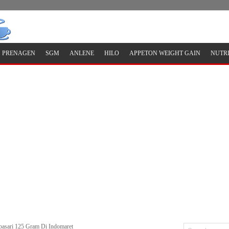
PRENAGEN
SGM
ANLENE
HILO
APPETON WEIGHT GAIN
NUTR
basari 125 Gram Di Indomaret