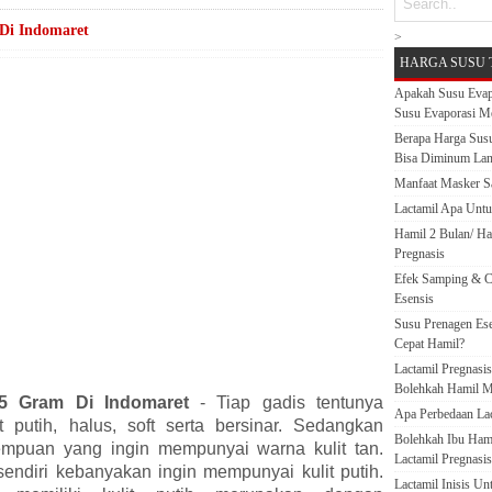
Di Indomaret
>
HARGA SUSU 
Apakah Susu Evap
Susu Evaporasi M
Berapa Harga Susu
Bisa Diminum La
Manfaat Masker S
Lactamil Apa Untu
Hamil 2 Bulan/ H
Pregnasis
Efek Samping & C
Esensis
Susu Prenagen Ese
Cepat Hamil?
Lactamil Pregnasi
Bolehkah Hamil M
25 Gram Di Indomaret
- Tiap gadis tentunya
Apa Perbedaan Lact
 putih, halus, soft serta bersinar. Sedangkan
Bolehkah Ibu Ham
empuan yang ingin mempunyai warna kulit tan.
Lactamil Pregnasis
endiri kebanyakan ingin mempunyai kulit putih.
Lactamil Inisis U