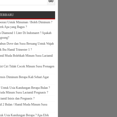
GO
TERBARU
orasi Untuk Minuman / Boleh Diminum ?
erk Apa yang Bagus ?
 Diamond 1 Liter Di Indomaret ? Apakah
ngsung?
abun Dove dan Susu Beruang Untuk Wajah
k Ibu Hamil Trimester 1 ?
amil Muda Bolehkah Minum Susu Lactamil
iri Ciri Tidak Cocok Minum Susu Prenagen
nsis Diminum Berapa Kali Sehari Agar
s Untuk Usia Kandungan Berapa Bulan ?
uda Minum Susu Lactamil Pregnasis ?
amil Inisis dan Pregnasis ?
il 2 Bulan / Hamil Muda Minum Susu
ntuk Usia Kandungan Berapa ? Apa Efek