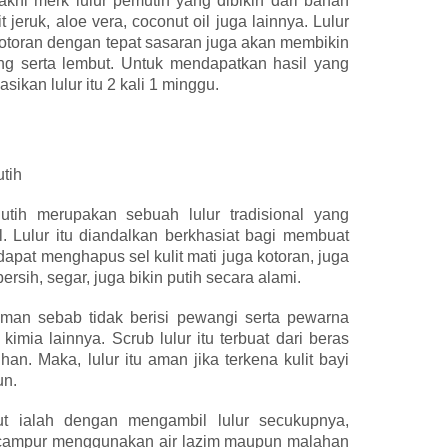
akni merk lulur pemutih yang dibikin dari bahan
 jeruk, aloe vera, coconut oil juga lainnya. Lulur
otoran dengan tepat sasaran juga akan membikin
ang serta lembut. Untuk mendapatkan hasil yang
sikan lulur itu 2 kali 1 minggu.
tih
tih merupakan sebuah lulur tradisional yang
l. Lulur itu diandalkan berkhasiat bagi membuat
, dapat menghapus sel kulit mati juga kotoran, juga
ersih, segar, juga bikin putih secara alami.
aman sebab tidak berisi pewangi serta pewarna
imia lainnya. Scrub lulur itu terbuat dari beras
n. Maka, lulur itu aman jika terkena kulit bayi
un.
ut ialah dengan mengambil lulur secukupnya,
u campur menggunakan air lazim maupun malahan