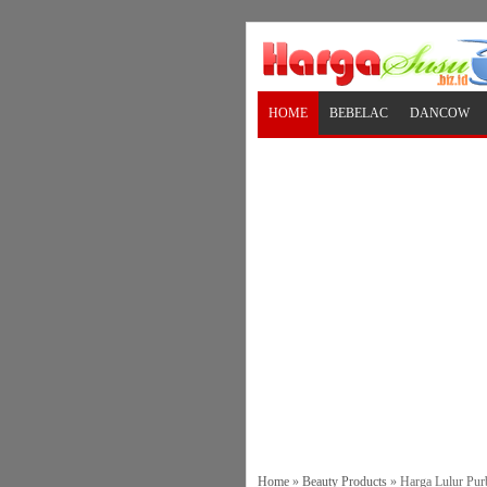
HOME
BEBELAC
DANCOW
Home
»
Beauty Products
»
Harga Lulur Pur