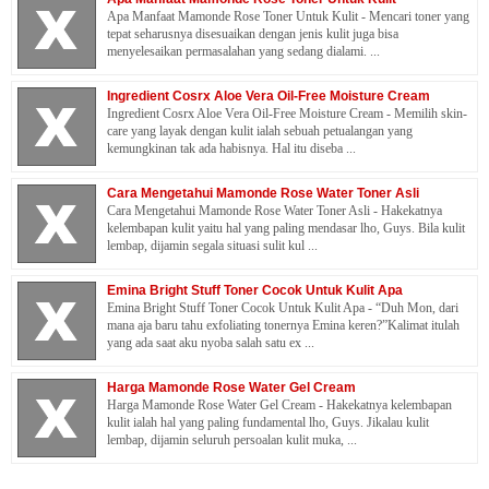
Apa Manfaat Mamonde Rose Toner Untuk Kulit - Mencari toner yang
tepat seharusnya disesuaikan dengan jenis kulit juga bisa
menyelesaikan permasalahan yang sedang dialami. ...
Ingredient Cosrx Aloe Vera Oil-Free Moisture Cream
Ingredient Cosrx Aloe Vera Oil-Free Moisture Cream - Memilih skin-
care yang layak dengan kulit ialah sebuah petualangan yang
kemungkinan tak ada habisnya. Hal itu diseba ...
Cara Mengetahui Mamonde Rose Water Toner Asli
Cara Mengetahui Mamonde Rose Water Toner Asli - Hakekatnya
kelembapan kulit yaitu hal yang paling mendasar lho, Guys. Bila kulit
lembap, dijamin segala situasi sulit kul ...
Emina Bright Stuff Toner Cocok Untuk Kulit Apa
Emina Bright Stuff Toner Cocok Untuk Kulit Apa - “Duh Mon, dari
mana aja baru tahu exfoliating tonernya Emina keren?”Kalimat itulah
yang ada saat aku nyoba salah satu ex ...
Harga Mamonde Rose Water Gel Cream
Harga Mamonde Rose Water Gel Cream - Hakekatnya kelembapan
kulit ialah hal yang paling fundamental lho, Guys. Jikalau kulit
lembap, dijamin seluruh persoalan kulit muka, ...