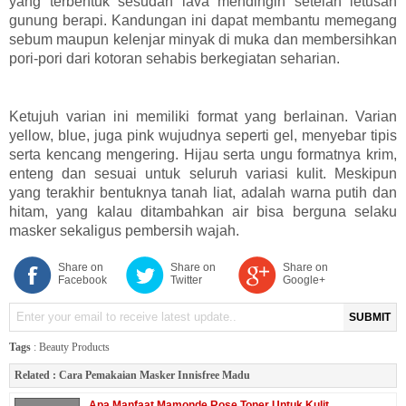
yang terbentuk sesudah lava mendingin setelah letusan
gunung berapi. Kandungan ini dapat membantu memegang
sebum maupun kelenjar minyak di muka dan membersihkan
pori-pori dari kotoran sehabis berkegiatan seharian.
Ketujuh varian ini memiliki format yang berlainan. Varian
yellow, blue, juga pink wujudnya seperti gel, menyebar tipis
serta kencang mengering. Hijau serta ungu formatnya krim,
enteng dan sesuai untuk seluruh variasi kulit. Meskipun
yang terakhir bentuknya tanah liat, adalah warna putih dan
hitam, yang kalau ditambahkan air bisa berguna selaku
masker sekaligus pembersih wajah.
Share on
Share on
Share on
Facebook
Twitter
Google+
SUBMIT
Tags
:
Beauty Products
Related :
Cara Pemakaian Masker Innisfree Madu
Apa Manfaat Mamonde Rose Toner Untuk Kulit