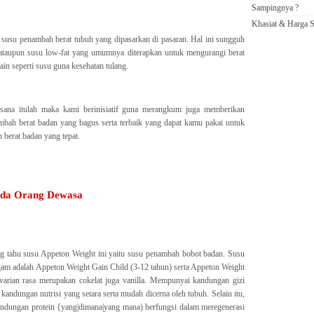
Sampingnya ?
Khasiat & Harga S
 susu penambah berat tubuh yang dipasarkan di pasaran. Hal ini sungguh
 ataupun susu low-fat yang umumnya diterapkan untuk mengurangi berat
n seperti susu guna kesehatan tulang.
sana itulah maka kami berinisiatif guna merangkum juga memberikan
bah berat badan yang bagus serta terbaik yang dapat kamu pakai untuk
berat badan yang tepat.
ada Orang Dewasa
 tahu susu Appeton Weight ini yaitu susu penambah bobot badan. Susu
gam adalah Appeton Weight Gain Child (3-12 tahun) serta Appeton Weight
varian rasa merupakan cokelat juga vanilla. Mempunyai kandungan gizi
ndungan nutrisi yang setara serta mudah dicerna oleh tubuh. Selain itu,
ndungan protein {yang|dimana|yang mana) berfungsi dalam meregenerasi