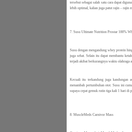
tersebut sebagai salah satu cara dapat digu
lebih optimal, kalian juga patut rajin – ra
7. Susu Ultimate Nutrition Prostar 100% Wh
Susu dengan mengandung whey protein hin
juga sehat. Selain itu dapat membantu keta
terjadi akibat berkurangnya waktu olahraga at
Kecuali itu terkandung juga kandungan a
menambah pertumbuhan otot. Susu ini cuma
supaya cepat gemuk rutin tiga kali 1 hari di p
8. MuscleMeds Carnivor Mass