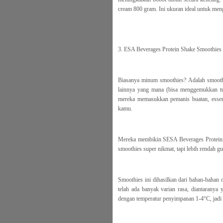
cream 800 gram. Ini ukuran ideal untuk meng
3. ESA Beverages Protein Shake Smoothies
Biasanya minum smoothies? Adalah smoothies
lainnya yang mana (bisa menggemukkan tubu
mereka memasukkan pemanis buatan, essen
kamu.
Mereka membikin SESA Beverages Protein S
smoothies super nikmat, tapi lebih rendah gu
Smoothies ini dihasilkan dari bahan-bahan 
telah ada banyak varian rasa, diantaranya 
dengan temperatur penyimpanan 1-4°C, jadi b