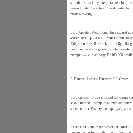
sel tubuh serta L-Lysine guna menolong pe
waktu 1 bulan berat tubuh) telah bertambah, 
masing-masing.
Susu Appeton Weight Gain bisa didapat di 
450gr, dan Rp398.000 untuk ukuran 900gr.
450gr dan Rp358.000 ukuran 900gr. Harga
premium, sebab harganya yang lebih mahal 
mempunyai kisaran harga Rp160.000 untuk 
2. Dancow Fortigro Enriched Full Cream
Susu dancow fortigo enriched full cream s
sekali minum. Mempunyai manfaat dalam 
sebelum tidur. Pasalnya mempunyai gizi dan 
Kecuali itu kandungan protein di susu ful
meningkatkan bobot tubuh secara kencang. B