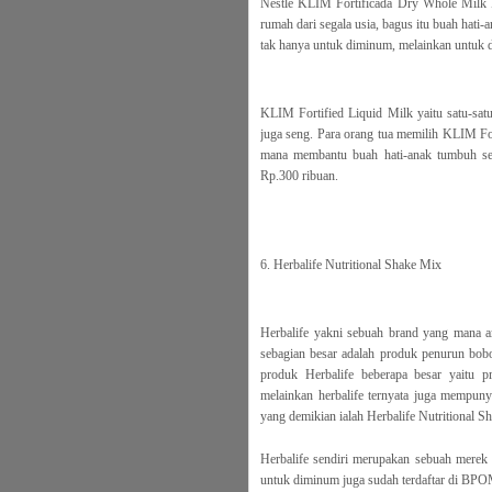
Nestle KLIM Fortificada Dry Whole Milk Po
rumah dari segala usia, bagus itu buah hati
tak hanya untuk diminum, melainkan untuk
KLIM Fortified Liquid Milk yaitu satu-sat
juga seng. Para orang tua memilih KLIM For
mana membantu buah hati-anak tumbuh seha
Rp.300 ribuan.
6. Herbalife Nutritional Shake Mix
Herbalife yakni sebuah brand yang mana 
sebagian besar adalah produk penurun bobo
produk Herbalife beberapa besar yaitu 
melainkan herbalife ternyata juga mempuny
yang demikian ialah Herbalife Nutritional S
Herbalife sendiri merupakan sebuah merek
untuk diminum juga sudah terdaftar di BPO