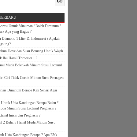
GO
TERBARU
orasi Untuk Minuman / Boleh Diminum ?
erk Apa yang Bagus ?
 Diamond 1 Liter Di Indomaret ? Apakah
ngsung?
abun Dove dan Susu Beruang Untuk Wajah
k Ibu Hamil Trimester 1 ?
amil Muda Bolehkah Minum Susu Lactamil
iri Ciri Tidak Cocok Minum Susu Prenagen
nsis Diminum Berapa Kali Sehari Agar
s Untuk Usia Kandungan Berapa Bulan ?
uda Minum Susu Lactamil Pregnasis ?
amil Inisis dan Pregnasis ?
il 2 Bulan / Hamil Muda Minum Susu
ntuk Usia Kandungan Berapa ? Apa Efek