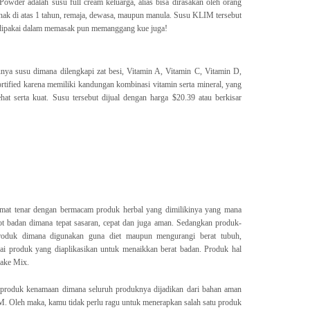
wder adalah susu full cream keluarga, alias bisa dirasakan oleh orang
-anak di atas 1 tahun, remaja, dewasa, maupun manula. Susu KLIM tersebut
 dipakai dalam memasak pun memanggang kue juga!
unya susu dimana dilengkapi zat besi, Vitamin A, Vitamin C, Vitamin D,
tified karena memiliki kandungan kombinasi vitamin serta mineral, yang
t serta kuat. Susu tersebut dijual dengan harga $20.39 atau berkisar
amat tenar dengan bermacam produk herbal yang dimilikinya yang mana
t badan dimana tepat sasaran, cepat dan juga aman. Sedangkan produk-
produk dimana digunakan guna diet maupun mengurangi berat tubuh,
ai produk yang diaplikasikan untuk menaikkan berat badan. Produk hal
hake Mix.
 produk kenamaan dimana seluruh produknya dijadikan dari bahan aman
M. Oleh maka, kamu tidak perlu ragu untuk menerapkan salah satu produk