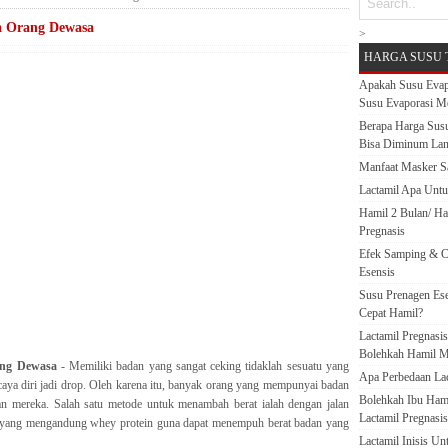
a Orang Dewasa
>
HARGA SUSU 
Apakah Susu Evap
Susu Evaporasi M
Berapa Harga Susu
Bisa Diminum La
Manfaat Masker S
Lactamil Apa Untu
Hamil 2 Bulan/ H
Pregnasis
Efek Samping & C
Esensis
Susu Prenagen Ese
Cepat Hamil?
Lactamil Pregnasi
Bolehkah Hamil M
ang Dewasa
- Memiliki badan yang sangat ceking tidaklah sesuatu yang
Apa Perbedaan Lact
rcaya diri jadi drop. Oleh karena itu, banyak orang yang mempunyai badan
Bolehkah Ibu Ham
n mereka. Salah satu metode untuk menambah berat ialah dengan jalan
Lactamil Pregnasis
yang mengandung whey protein guna dapat menempuh berat badan yang
Lactamil Inisis U