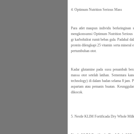
4. Optimum Nutrition Serious Mass
Para atlet maupun individu berkeinginan 
mengkonsumsi Optimum Nutrition Serious M
gr karbohidrat rumit bebas gula. Padahal da
protein dilengkapi 25 vitamin serta mineral
pertumbuhan otot.
Kadar glutamine pada susu penambah bera
massa otot setelah latihan. Sementara kand
technology) di dalam badan selama 8 jam. 
aspartam atau pemanis buatan. Keunggula
dikocok.
5. Nestle KLIM Fortificada Dry Whole Mil