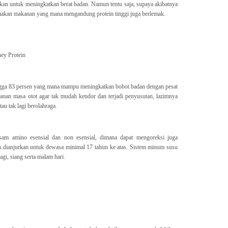
nakan untuk meningkatkan berat badan. Namun tentu saja, supaya akibatnya
jin makan makanan yang mana mengandung protein tinggi juga berlemak.
ey Protein
gga 83 persen yang mana mampu meningkatkan bobot badan dengan pesat
hanan masa otot agar tak mudah kendor dan terjadi penyusutan, lazimnya
au tak lagi berolahraga.
sam amino esensial dan non esensial, dimana dapat mengoreksi juga
 dianjurkan untuk dewasa minimal 17 tahun ke atas. Sistem minum susu
agi, siang serta malam hari.