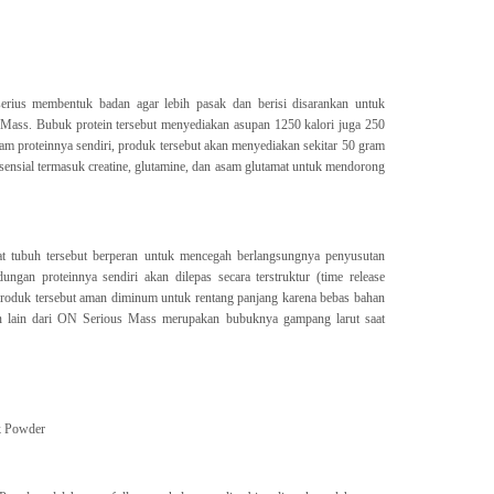
serius membentuk badan agar lebih pasak dan berisi disarankan untuk
ass. Bubuk protein tersebut menyediakan asupan 1250 kalori juga 250
lam proteinnya sendiri, produk tersebut akan menyediakan sekitar 50 gram
 esensial termasuk creatine, glutamine, dan asam glutamat untuk mendorong
t tubuh tersebut berperan untuk mencegah berlangsungnya penyusutan
ungan proteinnya sendiri akan dilepas secara terstruktur (time release
Produk tersebut aman diminum untuk rentang panjang karena bebas bahan
n lain dari ON Serious Mass merupakan bubuknya gampang larut saat
k Powder