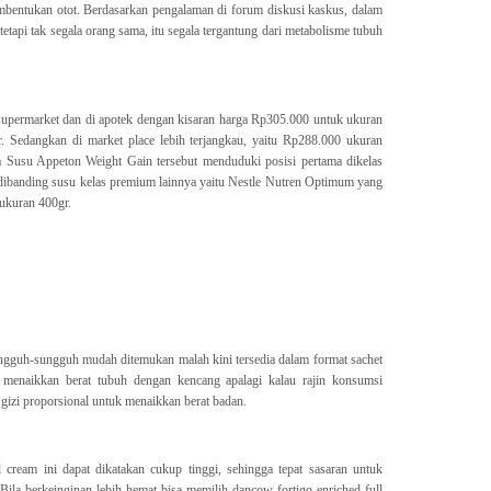
mbentukan otot. Berdasarkan pengalaman di forum diskusi kaskus, dalam
tetapi tak segala orang sama, itu segala tergantung dari metabolisme tubuh
supermarket dan di apotek dengan kisaran harga Rp305.000 untuk ukuran
 Sedangkan di market place lebih terjangkau, yaitu Rp288.000 ukuran
 Susu Appeton Weight Gain tersebut menduduki posisi pertama dikelas
dibanding susu kelas premium lainnya yaitu Nestle Nutren Optimum yang
ukuran 400gr.
ungguh-sungguh mudah ditemukan malah kini tersedia dalam format sachet
menaikkan berat tubuh dengan kencang apalagi kalau rajin konsumsi
gizi proporsional untuk menaikkan berat badan.
l cream ini dapat dikatakan cukup tinggi, sehingga tepat sasaran untuk
ila berkeinginan lebih hemat bisa memilih dancow fortigo enriched full