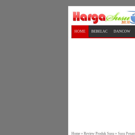
HOME
BEBELAC
DANCOW
Home
»
Review Produk Susu
»
Susu Penam