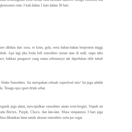
konsumsi rutin 3 kali dalam 1 hari dalam 30 hari.
 dibikin dari susu, es krim, gula, serta bahan-bahan berprotein tinggi
h. Apa lagi jika Anda beli smoothies instan atau di mall, siapa tahu
ce, bahkan pengawet yang mana sebenarnya tak diperlukan oleh tubuh
hake Smoothies. Ini merupakan sebuah superfood mix! Ini juga adalah
la. Tenaga opsi sport drink sehat.
organik juga alami, mewujudkan smoothies aman serta bergizi. Sejauh ini
yaitu Berries, Purple, Choco, dan lain-lain. Masa simpannya 3 hari juga
isa dikatakan lama untuk ukuran smoothies serta jus segar.