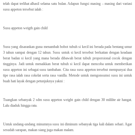
telah dapat terlihat alhasil selama satu bulan. Adapun fungsi masing – masing dari variasi
susu appeton tersebut ialah :
Susu appeton weigth gain child
Susu yang disarankan guna menambah bobot tubuh si kecil ini berada pada bentang umur
3 tahun sampai dengan 12 tahun. Susu untuk si kecil tersebut berkaitan dengan keadaan
berat badan si kecil yang mana berada dibawah berat tubuh proporsional cocok dengan
tingginya. Jadi untuk menaikkan berat tubuh si kecil dapat mencoba untuk memberikan
susu appeton ini sebagai susu tambahan. Cita rasa susu appeton tersebut mempunyai dua
tipe rasa ialah rasa cokelat serta rasa vanilla. Metode untuk mengonsumsi susu ini untuk
buah hati layak dengan petunjuknya yakni :
Tuangkan sebanyak 2 sdm susu appeton weight gain child dengan 30 mililite air hangat.
Lalu diaduk hingga rata.
Untuk undang-undang minumnya susu ini diminum sebanyak tiga kali dalam sehari. Agar
sesudah sarapan, makan siang juga makan malam.