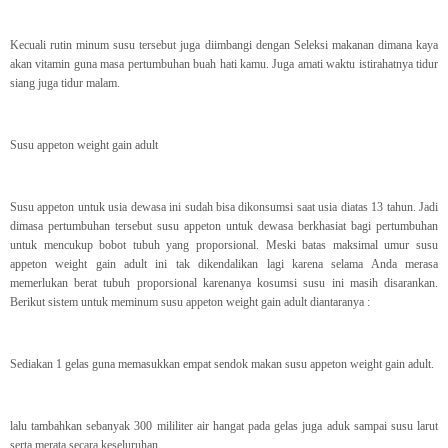
Kecuali rutin minum susu tersebut juga diimbangi dengan Seleksi makanan dimana kaya
akan vitamin guna masa pertumbuhan buah hati kamu. Juga amati waktu istirahatnya tidur
siang juga tidur malam.
Susu appeton weight gain adult
Susu appeton untuk usia dewasa ini sudah bisa dikonsumsi saat usia diatas 13 tahun. Jadi
dimasa pertumbuhan tersebut susu appeton untuk dewasa berkhasiat bagi pertumbuhan
untuk mencukup bobot tubuh yang proporsional. Meski batas maksimal umur susu
appeton weight gain adult ini tak dikendalikan lagi karena selama Anda merasa
memerlukan berat tubuh proporsional karenanya kosumsi susu ini masih disarankan.
Berikut sistem untuk meminum susu appeton weight gain adult diantaranya :
Sediakan 1 gelas guna memasukkan empat sendok makan susu appeton weight gain adult.
lalu tambahkan sebanyak 300 mililiter air hangat pada gelas juga aduk sampai susu larut
serta merata secara keseluruhan.