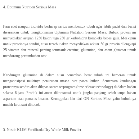
4. Optimum Nutrition Serious Mass
Para atlet ataupun individu berharap serius membentuk tubuh agar lebih padat dan berisi
disarankan untuk mengkonsumsi Optimum Nutrition Serious Mass. Bubuk protein ini
menyediakan asupan 1250 kalori juga 250 gr karbohidrat kompleks bebas gula. Meskipun
untuk proteinnya sendiri, susu tersebut akan menyediakan sekitar 50 gr protein dilengkapi
25 vitamin dan mineral penting termasuk creatine, glutamine, dan asam glutamat untuk
mendorong pertumbuhan otot.
Kandungan glutamine di dalam susu penambah berat tubuh ini berperan untuk
mengantisipasi mulainya penurunan massa otot pasca latihan. Sementara kandungan
proteinnya sendiri akan dilepas secara terprogram (time release technology) di dalam badan
selama 8 jam. Produk ini aman dikonsumsi untuk jangka panjang sebab tanpa bahan
aspartam atau pemanis buatan. Keunggulan lain dari ON Serious Mass yaitu bubuknya
mudah larut saat dikocok.
5. Nestle KLIM Fortificada Dry Whole Milk Powder