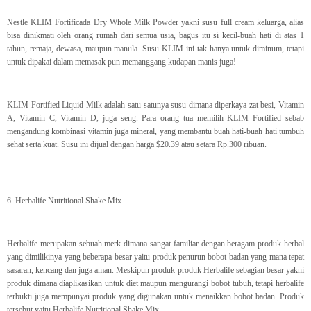
Nestle KLIM Fortificada Dry Whole Milk Powder yakni susu full cream keluarga, alias
bisa dinikmati oleh orang rumah dari semua usia, bagus itu si kecil-buah hati di atas 1
tahun, remaja, dewasa, maupun manula. Susu KLIM ini tak hanya untuk diminum, tetapi
untuk dipakai dalam memasak pun memanggang kudapan manis juga!
KLIM Fortified Liquid Milk adalah satu-satunya susu dimana diperkaya zat besi, Vitamin
A, Vitamin C, Vitamin D, juga seng. Para orang tua memilih KLIM Fortified sebab
mengandung kombinasi vitamin juga mineral, yang membantu buah hati-buah hati tumbuh
sehat serta kuat. Susu ini dijual dengan harga $20.39 atau setara Rp.300 ribuan.
6. Herbalife Nutritional Shake Mix
Herbalife merupakan sebuah merk dimana sangat familiar dengan beragam produk herbal
yang dimilikinya yang beberapa besar yaitu produk penurun bobot badan yang mana tepat
sasaran, kencang dan juga aman. Meskipun produk-produk Herbalife sebagian besar yakni
produk dimana diaplikasikan untuk diet maupun mengurangi bobot tubuh, tetapi herbalife
terbukti juga mempunyai produk yang digunakan untuk menaikkan bobot badan. Produk
tersebut yaitu Herbalife Nutritional Shake Mix.