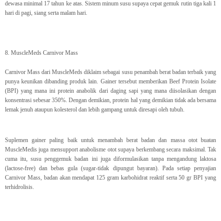
dewasa minimal 17 tahun ke atas. Sistem minum susu supaya cepat gemuk rutin tiga kali 1
hari di pagi, siang serta malam hari.
8. MuscleMeds Carnivor Mass
Carnivor Mass dari MuscleMeds diklaim sebagai susu penambah berat badan terbaik yang
punya keunikan dibanding produk lain. Gainer tersebut memberikan Beef Protein Isolate
(BPI) yang mana ini protein anabolik dari daging sapi yang mana diisolasikan dengan
konsentrasi sebesar 350%. Dengan demikian, protein hal yang demikian tidak ada bersama
lemak jenuh ataupun kolesterol dan lebih gampang untuk diresapi oleh tubuh.
Suplemen gainer paling baik untuk menambah berat badan dan massa otot buatan
MuscleMedis juga mensupport anabolisme otot supaya berkembang secara maksimal. Tak
cuma itu, susu penggemuk badan ini juga diformulasikan tanpa mengandung laktosa
(lactose-free) dan bebas gula (sugar-tidak dipungut bayaran). Pada setiap penyajian
Carnivor Mass, badan akan mendapat 125 gram karbohidrat reaktif serta 50 gr BPI yang
terhidrolisis.