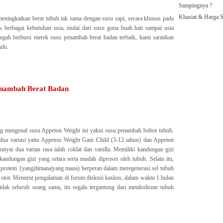
Sampingnya ?
Khasiat & Harga S
ningkatkan berat tubuh tak sama dengan susu sapi, secara khusus pada
k berbagai kebutuhan usia, mulai dari susu guna buah hati sampai usia
engah berburu merek susu penambah berat badan terbaik, kami sarankan
ulu.
nambah Berat Badan
g mengenal susu Appeton Weight ini yakni susu penambah bobot tubuh.
dua variasi yaitu Appeton Weight Gain Child (3-12 tahun) dan Appeton
yai dua varian rasa ialah coklat dan vanilla. Memiliki kandungan gizi
ndungan gizi yang setara serta mudah diproses oleh tubuh. Selain itu,
protein {yang|dimana|yang mana) berperan dalam meregenerasi sel tubuh
tot. Menurut pengalaman di forum diskusi kaskus, dalam waktu 1 bulan
idak seluruh orang sama, itu segala tergantung dari metabolisme tubuh