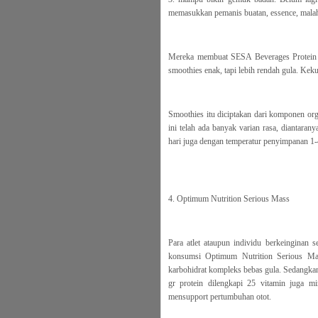
memasukkan pemanis buatan, essence, malah
Mereka membuat SESA Beverages Protein S
smoothies enak, tapi lebih rendah gula. Kekua
Smoothies itu diciptakan dari komponen org
ini telah ada banyak varian rasa, diantara
hari juga dengan temperatur penyimpanan 1-4
4. Optimum Nutrition Serious Mass
Para atlet ataupun individu berkeinginan 
konsumsi Optimum Nutrition Serious Mas
karbohidrat kompleks bebas gula. Sedangkan
gr protein dilengkapi 25 vitamin juga mi
mensupport pertumbuhan otot.