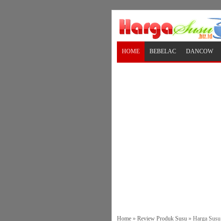
HOME
BEBELAC
DANCOW
Home
»
Review Produk Susu
»
Harga Susu