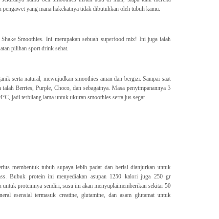
 pengawet yang mana hakekatnya tidak dibutuhkan oleh tubuh kamu.
hake Smoothies. Ini merupakan sebuah superfood mix! Ini juga ialah
tan pilihan sport drink sehat.
anik serta natural, mewujudkan smoothies aman dan bergizi. Sampai saat
nya ialah Berries, Purple, Choco, dan sebagainya. Masa penyimpanannya 3
°C, jadi terbilang lama untuk ukuran smoothies serta jus segar.
serius membentuk tubuh supaya lebih padat dan berisi dianjurkan untuk
s. Bubuk protein ini menyediakan asupan 1250 kalori juga 250 gr
 untuk proteinnya sendiri, susu ini akan menyuplaimemberikan sekitar 50
neral esensial termasuk creatine, glutamine, dan asam glutamat untuk