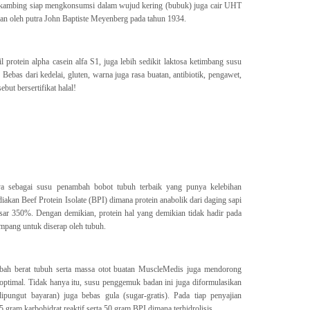
 kambing siap mengkonsumsi dalam wujud kering (bubuk) juga cair UHT
kan oleh putra John Baptiste Meyenberg pada tahun 1934.
 protein alpha casein alfa S1, juga lebih sedikit laktosa ketimbang susu
ebas dari kedelai, gluten, warna juga rasa buatan, antibiotik, pengawet,
ut bersertifikat halal!
a sebagai susu penambah bobot tubuh terbaik yang punya kelebihan
iakan Beef Protein Isolate (BPI) dimana protein anabolik dari daging sapi
sar 350%. Dengan demikian, protein hal yang demikian tidak hadir pada
ampang untuk diserap oleh tubuh.
bah berat tubuh serta massa otot buatan MuscleMedis juga mendorong
optimal. Tidak hanya itu, susu penggemuk badan ini juga diformulasikan
ipungut bayaran) juga bebas gula (sugar-gratis). Pada tiap penyajian
gram karbohidrat reaktif serta 50 gram BPI dimana terhidrolisis.