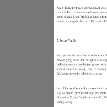
Kadar glutamine pada susu penambah berat b
pasca latihan. Sementara kandungan proteinn
badan selama 8 jam. Produk ini aman dimi
buatan. Keunggulan lain dari ON Serious Ma
5. Ensure Vanilla
Susu penambah bobot badan selanjutnya di 
dewasa yang susah dan mungkin kekuranga
berkesibukan seharian dengan nyaman serta
serta memperkuat tulang, dan 12 vitamin
didalamnya memiliki selenium serta zinc.
Susu ini aman diminum karena rendah laktosa,
3 gelas perhari guna mencukupi gizi dala
ditawarkan Ensure Vanilla ini yaitu Rp14
kaleng tabung.