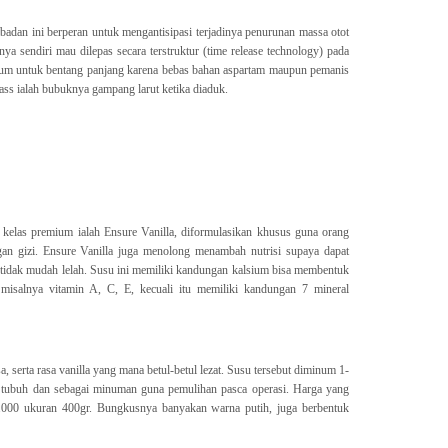
adan ini berperan untuk mengantisipasi terjadinya penurunan massa otot
ya sendiri mau dilepas secara terstruktur (time release technology) pada
num untuk bentang panjang karena bebas bahan aspartam maupun pemanis
ss ialah bubuknya gampang larut ketika diaduk.
kelas premium ialah Ensure Vanilla, diformulasikan khusus guna orang
n gizi. Ensure Vanilla juga menolong menambah nutrisi supaya dapat
 tidak mudah lelah. Susu ini memiliki kandungan kalsium bisa membentuk
 misalnya vitamin A, C, E, kecuali itu memiliki kandungan 7 mineral
 serta rasa vanilla yang mana betul-betul lezat. Susu tersebut diminum 1-
m tubuh dan sebagai minuman guna pemulihan pasca operasi. Harga yang
0.000 ukuran 400gr. Bungkusnya banyakan warna putih, juga berbentuk