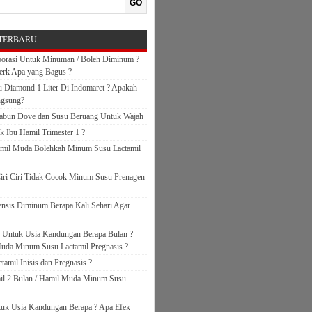
GO
TERBARU
orasi Untuk Minuman / Boleh Diminum ?
erk Apa yang Bagus ?
 Diamond 1 Liter Di Indomaret ? Apakah
ngsung?
abun Dove dan Susu Beruang Untuk Wajah
k Ibu Hamil Trimester 1 ?
amil Muda Bolehkah Minum Susu Lactamil
iri Ciri Tidak Cocok Minum Susu Prenagen
nsis Diminum Berapa Kali Sehari Agar
s Untuk Usia Kandungan Berapa Bulan ?
uda Minum Susu Lactamil Pregnasis ?
amil Inisis dan Pregnasis ?
il 2 Bulan / Hamil Muda Minum Susu
ntuk Usia Kandungan Berapa ? Apa Efek