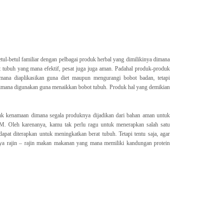
tul-betul familiar dengan pelbagai produk herbal yang dimilikinya dimana
t tubuh yang mana efektif, pesat juga juga aman. Padahal produk-produk
imana diaplikasikan guna diet maupun mengurangi bobot badan, tetapi
dimana digunakan guna menaikkan bobot tubuh. Produk hal yang demikian
duk kenamaan dimana segala produknya dijadikan dari bahan aman untuk
OM. Oleh karenanya, kamu tak perlu ragu untuk menerapkan salah satu
dapat diterapkan untuk meningkatkan berat tubuh. Tetapi tentu saja, agar
utnya rajin – rajin makan makanan yang mana memiliki kandungan protein