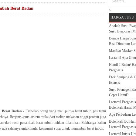
mbah Berat Badan
>
HARGA SUSU 
Apakah Susu Evap
Susu Evaporasi M
Berapa Harga Susu
Bisa Diminum La
Manfaat Masker S
Lactamil Apa Untu
Hamil 2 Bulan/ H
Pregnasis
Efek Samping & C
Esensis
Susu Prenagen Ese
Cepat Hamil?
Lactamil Pregnasi
Bolehkah Hamil M
 Berat Badan
- Tiap-tiap orang yang mau punya berat tubuh pas tentu
Apa Perbedaan Lact
hnya. Berjenis-jenis sistem mulai dari makan makanan tinggi protein juga
Bolehkah Ibu Ham
n dari susu penambah berat tubuh bahkan dilakukan. Sekiranya kalian
Lactamil Pregnasis
ak ada salahnya untuk mulai konsumsi susu untuk menambah berat tubuh.
Lactamil Inisis U