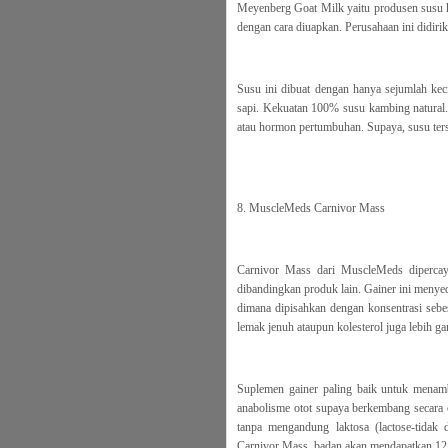
Meyenberg Goat Milk yaitu produsen susu
dengan cara diuapkan. Perusahaan ini didiri
Susu ini dibuat dengan hanya sejumlah kecil
sapi. Kekuatan 100% susu kambing natural. B
atau hormon pertumbuhan. Supaya, susu terseb
8. MuscleMeds Carnivor Mass
Carnivor Mass dari MuscleMeds dipercay
dibandingkan produk lain. Gainer ini menyed
dimana dipisahkan dengan konsentrasi sebe
lemak jenuh ataupun kolesterol juga lebih g
Suplemen gainer paling baik untuk menam
anabolisme otot supaya berkembang secara 
tanpa mengandung laktosa (lactose-tidak d
Carnivor Mass, badan akan mendapatkan 125 