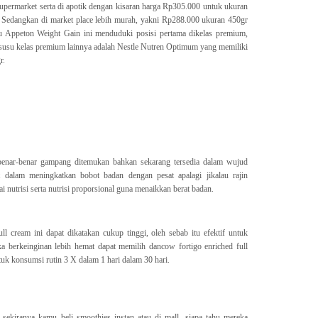
upermarket serta di apotik dengan kisaran harga Rp305.000 untuk ukuran
 Sedangkan di market place lebih murah, yakni Rp288.000 ukuran 450gr
u Appeton Weight Gain ini menduduki posisi pertama dikelas premium,
 susu kelas premium lainnya adalah Nestle Nutren Optimum yang memiliki
r.
 benar-benar gampang ditemukan bahkan sekarang tersedia dalam wujud
dalam meningkatkan bobot badan dengan pesat apalagi jikalau rajin
nutrisi serta nutrisi proporsional guna menaikkan berat badan.
ll cream ini dapat dikatakan cukup tinggi, oleh sebab itu efektif untuk
a berkeinginan lebih hemat dapat memilih dancow fortigo enriched full
uk konsumsi rutin 3 X dalam 1 hari dalam 30 hari.
ekiranya kamu beli smoothies instan atau di mall, siapa tahu mereka