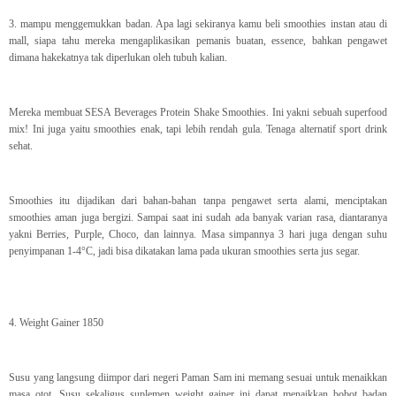
3. mampu menggemukkan badan. Apa lagi sekiranya kamu beli smoothies instan atau di
mall, siapa tahu mereka mengaplikasikan pemanis buatan, essence, bahkan pengawet
dimana hakekatnya tak diperlukan oleh tubuh kalian.
Mereka membuat SESA Beverages Protein Shake Smoothies. Ini yakni sebuah superfood
mix! Ini juga yaitu smoothies enak, tapi lebih rendah gula. Tenaga alternatif sport drink
sehat.
Smoothies itu dijadikan dari bahan-bahan tanpa pengawet serta alami, menciptakan
smoothies aman juga bergizi. Sampai saat ini sudah ada banyak varian rasa, diantaranya
yakni Berries, Purple, Choco, dan lainnya. Masa simpannya 3 hari juga dengan suhu
penyimpanan 1-4°C, jadi bisa dikatakan lama pada ukuran smoothies serta jus segar.
4. Weight Gainer 1850
Susu yang langsung diimpor dari negeri Paman Sam ini memang sesuai untuk menaikkan
masa otot. Susu sekaligus suplemen weight gainer ini dapat menaikkan bobot badan