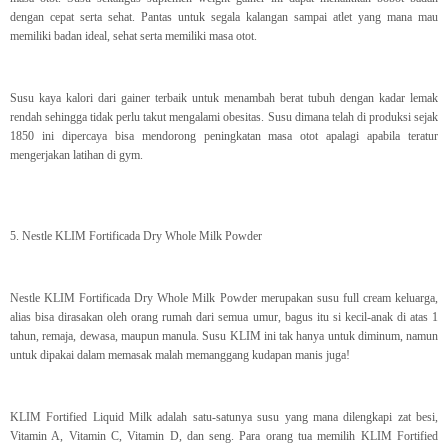
dengan cepat serta sehat. Pantas untuk segala kalangan sampai atlet yang mana mau
memiliki badan ideal, sehat serta memiliki masa otot.
Susu kaya kalori dari gainer terbaik untuk menambah berat tubuh dengan kadar lemak
rendah sehingga tidak perlu takut mengalami obesitas. Susu dimana telah di produksi sejak
1850 ini dipercaya bisa mendorong peningkatan masa otot apalagi apabila teratur
mengerjakan latihan di gym.
5. Nestle KLIM Fortificada Dry Whole Milk Powder
Nestle KLIM Fortificada Dry Whole Milk Powder merupakan susu full cream keluarga,
alias bisa dirasakan oleh orang rumah dari semua umur, bagus itu si kecil-anak di atas 1
tahun, remaja, dewasa, maupun manula. Susu KLIM ini tak hanya untuk diminum, namun
untuk dipakai dalam memasak malah memanggang kudapan manis juga!
KLIM Fortified Liquid Milk adalah satu-satunya susu yang mana dilengkapi zat besi,
Vitamin A, Vitamin C, Vitamin D, dan seng. Para orang tua memilih KLIM Fortified