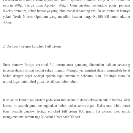
ukuran 900gr. Harga Susu Appeton Weight Gain tersebut menduduki posisi pertama
dikelas premium, sebab harganya yang lebih mahal dibanding susu kelas premium lainnya
yakni Nestle Nutren Optimum yang memiliki kisaran harga Rp160.000 untuk ukuran
400gr.
2. Dancow Fortigro Enriched Full Cream
Susu dancow fortigo enriched full cream amat gampang ditemukan bahkan sekarang
tersedia dalam format sachet sekali minum. Mempunyai manfaat dalam menambah berat
badan dengan cepat apalagi apabila rajin meminum sebelum tidur. Pasalnya memiliki
nutrisi juga nutrisi ideal guna menaikkan bobot tubuh.
Kecuali itu kandungan protein pada susu full cream ini dapat dikatakan cukup banyak, oleh
karena itu ampuh guna meningkatkan bobot badan secara cepat. Kalau mau lebih hemat
bisa memilih dancow fortigo enriched full cream 800 gram. Ini ukuran ideal untuk
mengkonsumsi teratur tiga X dalam 1 hari pada 30 hari.