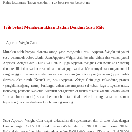
Kelas Ekonomis (harga terendah). Yuk baca review berikut ini!
Trik Sehat Menggemukkan Badan Dengan Susu Milo
1. Appeton Weight Gain
Mungkin telah banyak diantara orang yang mengetahui susu Appeton Weight ini yakni
susu penambah bobot tubuh. Susu Appeton Weight Gain beredar dalam dua variasi yakni
Appeton Weight Gain Child (3-12 tahun) juga Appeton Weight Gain Adult (>12 tahun)
dan memiliki dua varian rasa adalah coklat juga vanilla. Mempunyai kandungan nutrisi
yang sanggup menambah nafsu makan dan kandungan nutrisi yang seimbang juga mudah
diproses oleh tubuh. Kecuali itu, susu Appeton Weight Gain juga terkandung protein
{yang|dimana|yang mana) berfungsi dalam meremajakan sel tubuh juga L-Lysine untuk
menolong pembentukan otot. Menurut pengalaman di forum diskusi kaskus, dalam waktu
1 bulan bobot tubuh) sudah bertambah, tetapi tidak seluruh orang sama, itu semua
tergantung dari metabolisme tubuh masing-masing.
Susu Appeton Weight Gain dapat didapatkan di supermarket dan di toko obat dengan
kisaran harga Rp305.000 untuk ukuran 450gr, dan Rp398.000 untuk ukuran 900gr.
Padahal di toko online lebih terjangkau, yakni Rp288.000 ukuran 450gr serta Rp358.000