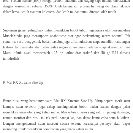
Beef Protein Isolate (BPI) sebagai protein anabolik dari daging sapi dimana diisolasikan
dengan konsentrasi sebesar 350%. Oleh karena itu, protein hal yang demikian tak ada
dalam lemak jenuh ataupun kolesterol dan lebih mudah untuk diresapi oleh tubuh.
Suplemen gainer paling baik untuk menaikkan bobot tubuh juga massa otot persembahan
MuscleMedis juga mensupport anabolisme otot agar berkembang secara optimal. Tak
cuma itu, susu penggemuk badan tersebut juga diformulasikan tanpa memiliki kandungan
laktosa (lactose-gratis) dan bebas gula (sugar-cuma-cuma). Pada tiap-tiap takaran Carnivor
Mass, tubuh akan memperoleh 125 gr karbohidrat reaktif dan 50 gr BPI dimana
terhidrolisis.
9. Met RX Xtreame Size Up
Brand susu yang berikutnya yaitu Met RX Xtreame Size Up. Mirip seperti merk susu
lainnya, susu tersebut juga cakap meningkatkan bobot badan kalian dengan jalan
menaikkan masa otot yang kalian miliki. Meski brand susu yang satu ini jarang didengar,
namun manfaat dari susu ini tak perlu sangsi lagi dan dapat kamu coba serta buktikan.
Dengan mengonsumsi susu tersebut secara teratur, karenanya pastinya akan dapat
menolong untuk menaikkan berat badan yang mana kalian miliki.