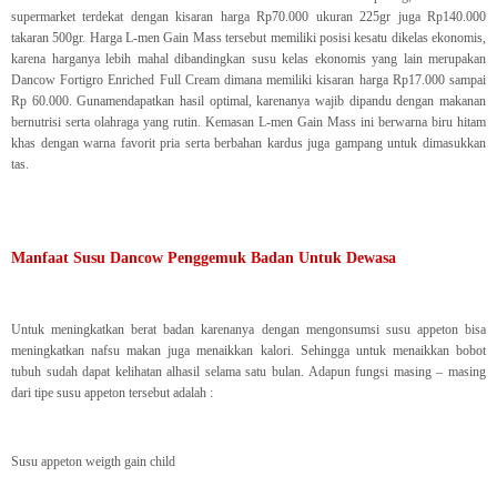
supermarket terdekat dengan kisaran harga Rp70.000 ukuran 225gr juga Rp140.000
takaran 500gr. Harga L-men Gain Mass tersebut memiliki posisi kesatu dikelas ekonomis,
karena harganya lebih mahal dibandingkan susu kelas ekonomis yang lain merupakan
Dancow Fortigro Enriched Full Cream dimana memiliki kisaran harga Rp17.000 sampai
Rp 60.000. Gunamendapatkan hasil optimal, karenanya wajib dipandu dengan makanan
bernutrisi serta olahraga yang rutin. Kemasan L-men Gain Mass ini berwarna biru hitam
khas dengan warna favorit pria serta berbahan kardus juga gampang untuk dimasukkan
tas.
Manfaat Susu Dancow Penggemuk Badan Untuk Dewasa
Untuk meningkatkan berat badan karenanya dengan mengonsumsi susu appeton bisa
meningkatkan nafsu makan juga menaikkan kalori. Sehingga untuk menaikkan bobot
tubuh sudah dapat kelihatan alhasil selama satu bulan. Adapun fungsi masing – masing
dari tipe susu appeton tersebut adalah :
Susu appeton weigth gain child