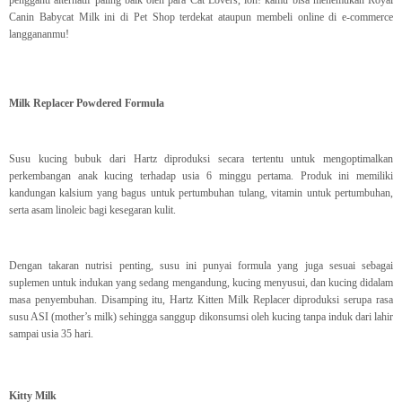
pengganti alternatif paling baik oleh para Cat Lovers, loh! kamu bisa menemukan Royal
Canin Babycat Milk ini di Pet Shop terdekat ataupun membeli online di e-commerce
langgananmu!
Milk Replacer Powdered Formula
Susu kucing bubuk dari Hartz diproduksi secara tertentu untuk mengoptimalkan
perkembangan anak kucing terhadap usia 6 minggu pertama. Produk ini memiliki
kandungan kalsium yang bagus untuk pertumbuhan tulang, vitamin untuk pertumbuhan,
serta asam linoleic bagi kesegaran kulit.
Dengan takaran nutrisi penting, susu ini punyai formula yang juga sesuai sebagai
suplemen untuk indukan yang sedang mengandung, kucing menyusui, dan kucing didalam
masa penyembuhan. Disamping itu, Hartz Kitten Milk Replacer diproduksi serupa rasa
susu ASI (mother’s milk) sehingga sanggup dikonsumsi oleh kucing tanpa induk dari lahir
sampai usia 35 hari.
Kitty Milk