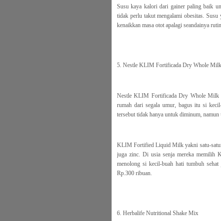
Susu kaya kalori dari gainer paling baik 
tidak perlu takut mengalami obesitas. Susu
kenaikkan masa otot apalagi seandainya ruti
5. Nestle KLIM Fortificada Dry Whole Mil
Nestle KLIM Fortificada Dry Whole Milk Po
rumah dari segala umur, bagus itu si keci
tersebut tidak hanya untuk diminum, namu
KLIM Fortified Liquid Milk yakni satu-satu
juga zinc. Di usia senja mereka memilih 
menolong si kecil-buah hati tumbuh sehat 
Rp.300 ribuan.
6. Herbalife Nutritional Shake Mix