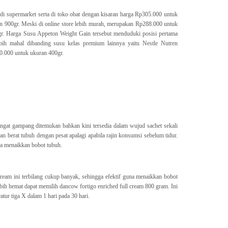
di supermarket serta di toko obat dengan kisaran harga Rp305.000 untuk
n 900gr. Meski di online store lebih murah, merupakan Rp288.000 untuk
r. Harga Susu Appeton Weight Gain tersebut menduduki posisi pertama
bih mahal dibanding susu kelas premium lainnya yaitu Nestle Nutren
0.000 untuk ukuran 400gr.
angat gampang ditemukan bahkan kini tersedia dalam wujud sachet sekali
berat tubuh dengan pesat apalagi apabila rajin konsumsi sebelum tidur.
na menaikkan bobot tubuh.
 cream ini terbilang cukup banyak, sehingga efektif guna menaikkan bobot
bih hemat dapat memilih dancow fortigo enriched full cream 800 gram. Ini
ur tiga X dalam 1 hari pada 30 hari.