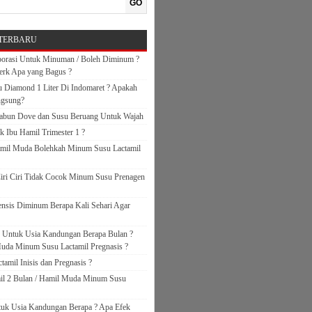
GO
TERBARU
orasi Untuk Minuman / Boleh Diminum ?
erk Apa yang Bagus ?
 Diamond 1 Liter Di Indomaret ? Apakah
ngsung?
abun Dove dan Susu Beruang Untuk Wajah
k Ibu Hamil Trimester 1 ?
amil Muda Bolehkah Minum Susu Lactamil
iri Ciri Tidak Cocok Minum Susu Prenagen
nsis Diminum Berapa Kali Sehari Agar
s Untuk Usia Kandungan Berapa Bulan ?
uda Minum Susu Lactamil Pregnasis ?
amil Inisis dan Pregnasis ?
il 2 Bulan / Hamil Muda Minum Susu
ntuk Usia Kandungan Berapa ? Apa Efek