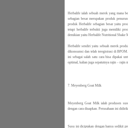
Herbalife ialah sebuah merek yang mana be
sebagian besar merupakan produk penurun
produk Herbalife sebagian besar yaitu pr
tetapi herbalife terbukti juga memiliki p
demikian yaitu Herbalife Nutritional Shake 
Herbalife sendiri yaitu sebuah merek pro
dikonsumsi dan telah teregistrasi di BPOM
ini sebagai salah satu cara bisa dipakai u
optimal, kalian juga sepatutnya rajin – raji
7. Meyenberg Goat Milk
Meyenberg Goat Milk ialah produsen su
dengan cara diuapkan. Perusahaan ini didiri
Susu ini diciptakan dengan hanya sedikit pro