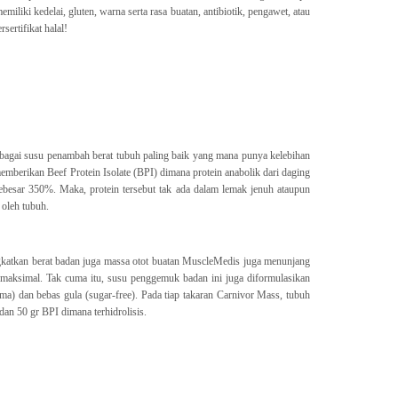
liki kedelai, gluten, warna serta rasa buatan, antibiotik, pengawet, atau
ertifikat halal!
agai susu penambah berat tubuh paling baik yang mana punya kelebihan
emberikan Beef Protein Isolate (BPI) dimana protein anabolik dari daging
besar 350%. Maka, protein tersebut tak ada dalam lemak jenuh ataupun
 oleh tubuh.
katkan berat badan juga massa otot buatan MuscleMedis juga menunjang
maksimal. Tak cuma itu, susu penggemuk badan ini juga diformulasikan
a) dan bebas gula (sugar-free). Pada tiap takaran Carnivor Mass, tubuh
dan 50 gr BPI dimana terhidrolisis.