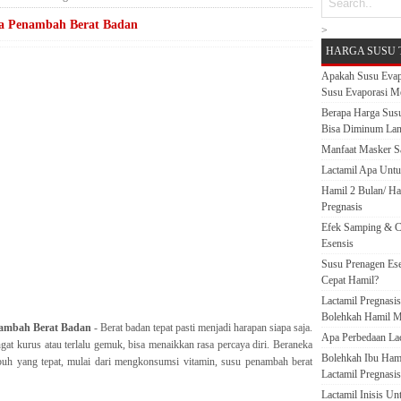
a Penambah Berat Badan
>
HARGA SUSU 
Apakah Susu Evap
Susu Evaporasi M
Berapa Harga Susu
Bisa Diminum La
Manfaat Masker S
Lactamil Apa Untu
Hamil 2 Bulan/ H
Pregnasis
Efek Samping & C
Esensis
Susu Prenagen Ese
Cepat Hamil?
Lactamil Pregnasi
Bolehkah Hamil M
ambah Berat Badan
- Berat badan tepat pasti menjadi harapan siapa saja.
Apa Perbedaan Lact
gat kurus atau terlalu gemuk, bisa menaikkan rasa percaya diri. Beraneka
Bolehkah Ibu Ham
buh yang tepat, mulai dari mengkonsumsi vitamin, susu penambah berat
Lactamil Pregnasis
Lactamil Inisis U