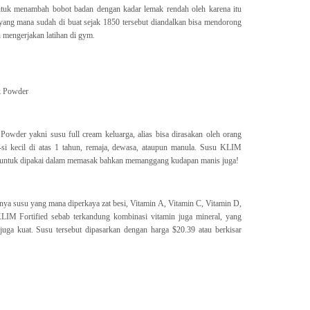
untuk menambah bobot badan dengan kadar lemak rendah oleh karena itu
 yang mana sudah di buat sejak 1850 tersebut diandalkan bisa mendorong
n mengerjakan latihan di gym.
k Powder
wder yakni susu full cream keluarga, alias bisa dirasakan oleh orang
l-si kecil di atas 1 tahun, remaja, dewasa, ataupun manula. Susu KLIM
n untuk dipakai dalam memasak bahkan memanggang kudapan manis juga!
nya susu yang mana diperkaya zat besi, Vitamin A, Vitamin C, Vitamin D,
KLIM Fortified sebab terkandung kombinasi vitamin juga mineral, yang
juga kuat. Susu tersebut dipasarkan dengan harga $20.39 atau berkisar