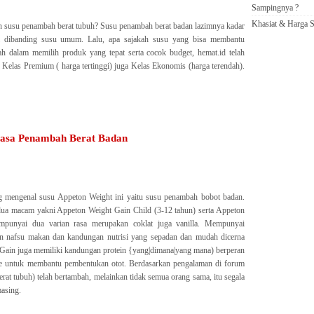
Sampingnya ?
Khasiat & Harga S
 susu penambah berat tubuh? Susu penambah berat badan lazimnya kadar
nggi dibanding susu umum. Lalu, apa sajakah susu yang bisa membantu
dalam memilih produk yang tepat serta cocok budget, hemat.id telah
elas Premium ( harga tertinggi) juga Kelas Ekonomis (harga terendah).
asa Penambah Berat Badan
g mengenal susu Appeton Weight ini yaitu susu penambah bobot badan.
ua macam yakni Appeton Weight Gain Child (3-12 tahun) serta Appeton
punyai dua varian rasa merupakan coklat juga vanilla. Mempunyai
an nafsu makan dan kandungan nutrisi yang sepadan dan mudah dicerna
t Gain juga memiliki kandungan protein {yang|dimana|yang mana) berperan
ine untuk membantu pembentukan otot. Berdasarkan pengalaman di forum
rat tubuh) telah bertambah, melainkan tidak semua orang sama, itu segala
asing.