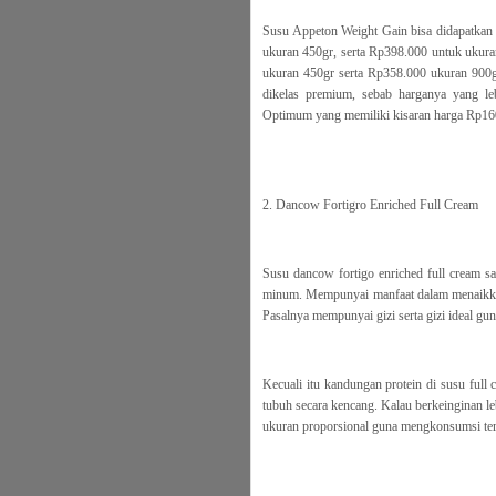
Susu Appeton Weight Gain bisa didapatkan 
ukuran 450gr, serta Rp398.000 untuk ukura
ukuran 450gr serta Rp358.000 ukuran 900g
dikelas premium, sebab harganya yang le
Optimum yang memiliki kisaran harga Rp16
2. Dancow Fortigro Enriched Full Cream
Susu dancow fortigo enriched full cream s
minum. Mempunyai manfaat dalam menaikkan 
Pasalnya mempunyai gizi serta gizi ideal gu
Kecuali itu kandungan protein di susu full
tubuh secara kencang. Kalau berkeinginan le
ukuran proporsional guna mengkonsumsi terat