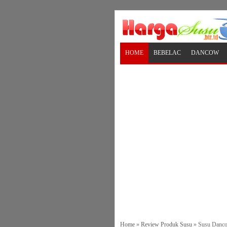
HOME
BEBELAC
DANCOW
Home
»
Review Produk Susu
»
Susu Danco