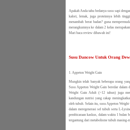
Apakah Anda tahu bedanya susu sapi dengan
kalori, lemak, juga proteinnya lebih ti
menambah berat badan? guna mempermudah 
merangkumnya ke dalam 2 kelas merupakan K
Mari baca review dibawah ini!
Susu Dancow Untuk Orang Dew
1. Appeton Weight Gain
Mungkin telah banyak beberapa orang yan
Susu Appeton Weight Gain beredar dalam d
Weight Gain Adult (>12 tahun) juga mem
kandungan nutrisi yang cakap meningkatk
oleh tubuh. Selain itu, susu Appeton Weigh
dalam meregenerasi sel tubuh serta L-Lys
pembicaraan kaskus, dalam waktu 1 bulan be
tergantung dari metabolisme tubuh masing-m