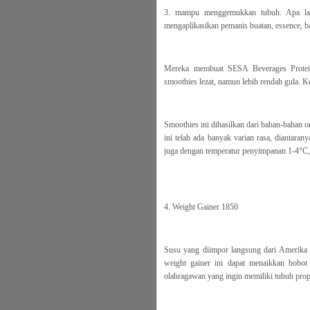
3. mampu menggemukkan tubuh. Apa lagi 
mengaplikasikan pemanis buatan, essence, 
Mereka membuat SESA Beverages Protein 
smoothies lezat, namun lebih rendah gula. Ke
Smoothies ini dihasilkan dari bahan-bahan 
ini telah ada banyak varian rasa, diantara
juga dengan temperatur penyimpanan 1-4°C, 
4. Weight Gainer 1850
Susu yang diimpor langsung dari Amerika
weight gainer ini dapat menaikkan bobo
olahragawan yang ingin memiliki tubuh prop