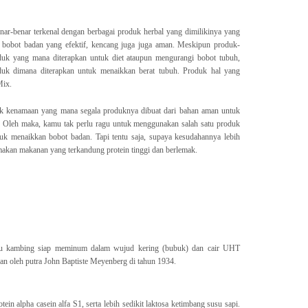
nar-benar terkenal dengan berbagai produk herbal yang dimilikinya yang
 bobot badan yang efektif, kencang juga juga aman. Meskipun produk-
oduk yang mana diterapkan untuk diet ataupun mengurangi bobot tubuh,
roduk dimana diterapkan untuk menaikkan berat tubuh. Produk hal yang
Mix.
duk kenamaan yang mana segala produknya dibuat dari bahan aman untuk
. Oleh maka, kamu tak perlu ragu untuk menggunakan salah satu produk
ntuk menaikkan bobot badan. Tapi tentu saja, supaya kesudahannya lebih
n makan makanan yang terkandung protein tinggi dan berlemak.
su kambing siap meminum dalam wujud kering (bubuk) dan cair UHT
kan oleh putra John Baptiste Meyenberg di tahun 1934.
tein alpha casein alfa S1, serta lebih sedikit laktosa ketimbang susu sapi.