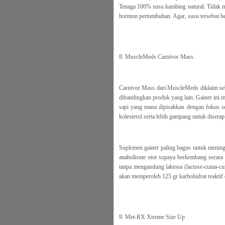
Tenaga 100% susu kambing natural. Tidak memi
hormon pertumbuhan. Agar, susu tersebut bers
8. MuscleMeds Carnivor Mass
Carnivor Mass dari MuscleMeds diklaim seb
dibandingkan produk yang lain. Gainer ini m
sapi yang mana dipisahkan dengan fokus se
kolesterol serta lebih gampang untuk diserap
Suplemen gainer paling bagus untuk mening
anabolisme otot supaya berkembang secara 
tanpa mengandung laktosa (lactose-cuma-cum
akan memperoleh 125 gr karbohidrat reaktif 
9. Met-RX Xtreme Size Up