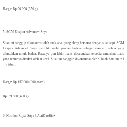
Harga: Rp.90.900 (350 g)
5. SGM Eksplor Advance+ Soya
Susu ini sanggup dikonsumsi oleh anak-anak yang alergi bersama dengan susu sapi. SGM
Eksplor Advance+ Soya memiliki isolat protein kedelai sebagai sumber protein yang
dibutuhkan untuk badan. Rasanya pun lebih manis dikarenakan tersedia tambahan madu
yang tentunya disukai oleh si kecil. Susu ini sanggup dikonsumsi oleh si buah hati umur 1
– 5 tahun.
Harga: Rp.157.900 (900 gram)
Rp. 59.500 (400 g)
6. Nutrilon Royal Soya 3 ActiDuoBio+