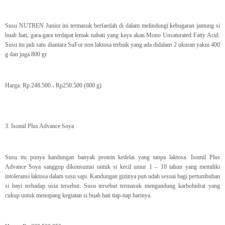
Susu NUTREN Junior ini termasuk berfaedah di dalam melindungi kebugaran jantung si
buah hati, gara-gara terdapat lemak nabati yang kaya akan Mono Unsaturated Fatty Acid.
Susu itu jadi satu diantara SuFor non laktosa terbaik yang ada didalam 2 ukuran yakni 400
g dan juga 800 gr.
Harga: Rp.248.500 - Rp250.500 (800 g)
3. Isomil Plus Advance Soya
Susu itu punya kandungan banyak protein kedelai yang tanpa laktosa. Isomil Plus
Advance Soya sanggup dikonsumsi untuk si kecil umur 1 – 10 tahun yang memiliki
intoleransi laktosa dalam susu sapi. Kandungan gizinya pun udah sesuai bagi pertumbuhan
si bayi terhadap usia tersebut. Susu tersebut termasuk mengandung karbohidrat yang
cukup untuk menopang kegiatan si buah hati tiap-tiap harinya.