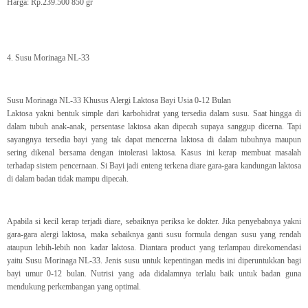
Harga: Rp.239.500 850 gr
4. Susu Morinaga NL-33
Susu Morinaga NL-33 Khusus Alergi Laktosa Bayi Usia 0-12 Bulan
Laktosa yakni bentuk simple dari karbohidrat yang tersedia dalam susu. Saat hingga di
dalam tubuh anak-anak, persentase laktosa akan dipecah supaya sanggup dicerna. Tapi
sayangnya tersedia bayi yang tak dapat mencerna laktosa di dalam tubuhnya maupun
sering dikenal bersama dengan intolerasi laktosa. Kasus ini kerap membuat masalah
terhadap sistem pencernaan. Si Bayi jadi enteng terkena diare gara-gara kandungan laktosa
di dalam badan tidak mampu dipecah.
Apabila si kecil kerap terjadi diare, sebaiknya periksa ke dokter. Jika penyebabnya yakni
gara-gara alergi laktosa, maka sebaiknya ganti susu formula dengan susu yang rendah
ataupun lebih-lebih non kadar laktosa. Diantara product yang terlampau direkomendasi
yaitu Susu Morinaga NL-33. Jenis susu untuk kepentingan medis ini diperuntukkan bagi
bayi umur 0-12 bulan. Nutrisi yang ada didalamnya terlalu baik untuk badan guna
mendukung perkembangan yang optimal.