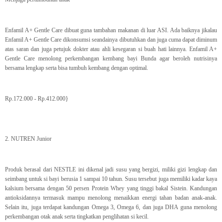
Enfamil A+ Gentle Care dibuat guna tambahan makanan di luar ASI. Ada baiknya jikalau
Enfamil A+ Gentle Care dikonsumsi seandainya dibutuhkan dan juga cuma dapat diminum
atas saran dan juga petujuk dokter atau ahli kesegaran si buah hati lainnya. Enfamil A+
Gentle Care menolong perkembangan kembang bayi Bunda agar beroleh nutrisinya
bersama lengkap serta bisa tumbuh kembang dengan optimal.
Rp.172.000 - Rp.412.000}
2. NUTREN Junior
Produk berasal dari NESTLE ini dikenal jadi susu yang bergizi, miliki gizi lengkap dan
seimbang untuk si bayi berusia 1 sampai 10 tahun. Susu tersebut juga memiliki kadar kaya
kalsium bersama dengan 50 persen Protein Whey yang tinggi bakal Sistein. Kandungan
antioksidannya termasuk mampu menolong menaikkan energi tahan badan anak-anak.
Selain itu, juga terdapat kandungan Omega 3, Omega 6, dan juga DHA guna menolong
perkembangan otak anak serta tingkatkan penglihatan si kecil.