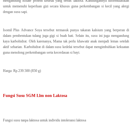
mengandung isolate protein kedelai yang bebas laktosa. Kandungannya diformulasikan
untuk memenuhi keperluan gizi secara khusus guna perkembangan si kecil yang alergi
dengan susu sapi.
Isomil Plus Advance Soya tersebut termasuk punya takaran kalsium yang berperan di
dalam pembentukan tulang juga gigi si buah hati. Selain itu, susu ini juga mengandung
kaya karbohidrat. Oleh karenanya, Mama tak perlu khawatir anak menjadi lemas setelah
aktif seharian. Karbohidrat di dalam susu kedelai tersebut dapat mengimbuhkan kekuatan
guna menolong perkembangan serta kecerdasan si bayi.
Harga: Rp.239.500 (850 g)
Fungsi Susu SGM Llm non Laktosa
Fungsi susu tanpa laktosa untuk individu intoleransi laktosa