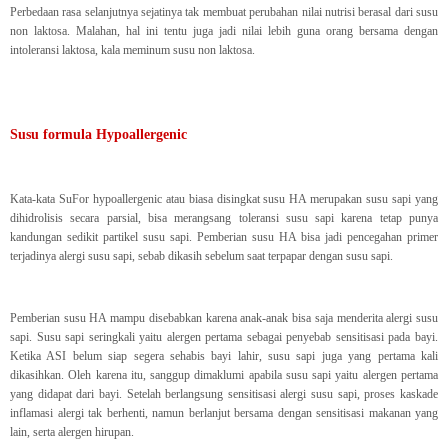
Perbedaan rasa selanjutnya sejatinya tak membuat perubahan nilai nutrisi berasal dari susu
non laktosa. Malahan, hal ini tentu juga jadi nilai lebih guna orang bersama dengan
intoleransi laktosa, kala meminum susu non laktosa.
Susu formula Hypoallergenic
Kata-kata SuFor hypoallergenic atau biasa disingkat susu HA merupakan susu sapi yang
dihidrolisis secara parsial, bisa merangsang toleransi susu sapi karena tetap punya
kandungan sedikit partikel susu sapi. Pemberian susu HA bisa jadi pencegahan primer
terjadinya alergi susu sapi, sebab dikasih sebelum saat terpapar dengan susu sapi.
Pemberian susu HA mampu disebabkan karena anak-anak bisa saja menderita alergi susu
sapi. Susu sapi seringkali yaitu alergen pertama sebagai penyebab sensitisasi pada bayi.
Ketika ASI belum siap segera sehabis bayi lahir, susu sapi juga yang pertama kali
dikasihkan. Oleh karena itu, sanggup dimaklumi apabila susu sapi yaitu alergen pertama
yang didapat dari bayi. Setelah berlangsung sensitisasi alergi susu sapi, proses kaskade
inflamasi alergi tak berhenti, namun berlanjut bersama dengan sensitisasi makanan yang
lain, serta alergen hirupan.