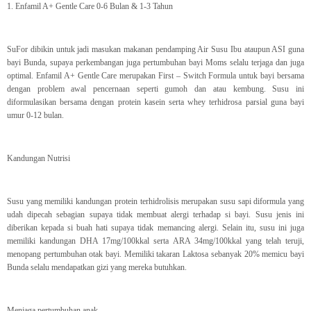
1. Enfamil A+ Gentle Care 0-6 Bulan & 1-3 Tahun
SuFor dibikin untuk jadi masukan makanan pendamping Air Susu Ibu ataupun ASI guna
bayi Bunda, supaya perkembangan juga pertumbuhan bayi Moms selalu terjaga dan juga
optimal. Enfamil A+ Gentle Care merupakan First – Switch Formula untuk bayi bersama
dengan problem awal pencernaan seperti gumoh dan atau kembung. Susu ini
diformulasikan bersama dengan protein kasein serta whey terhidrosa parsial guna bayi
umur 0-12 bulan.
Kandungan Nutrisi
Susu yang memiliki kandungan protein terhidrolisis merupakan susu sapi diformula yang
udah dipecah sebagian supaya tidak membuat alergi terhadap si bayi. Susu jenis ini
diberikan kepada si buah hati supaya tidak memancing alergi. Selain itu, susu ini juga
memiliki kandungan DHA 17mg/100kkal serta ARA 34mg/100kkal yang telah teruji,
menopang pertumbuhan otak bayi. Memiliki takaran Laktosa sebanyak 20% memicu bayi
Bunda selalu mendapatkan gizi yang mereka butuhkan.
Menjaga pertumbuhan anak