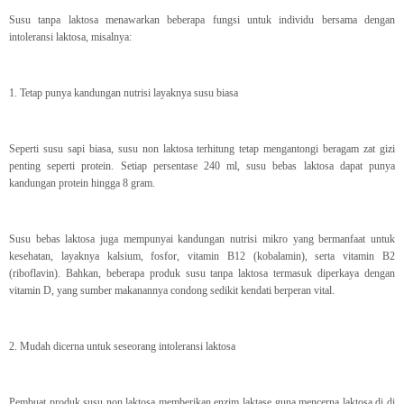
Susu tanpa laktosa menawarkan beberapa fungsi untuk individu bersama dengan
intoleransi laktosa, misalnya:
1. Tetap punya kandungan nutrisi layaknya susu biasa
Seperti susu sapi biasa, susu non laktosa terhitung tetap mengantongi beragam zat gizi
penting seperti protein. Setiap persentase 240 ml, susu bebas laktosa dapat punya
kandungan protein hingga 8 gram.
Susu bebas laktosa juga mempunyai kandungan nutrisi mikro yang bermanfaat untuk
kesehatan, layaknya kalsium, fosfor, vitamin B12 (kobalamin), serta vitamin B2
(riboflavin). Bahkan, beberapa produk susu tanpa laktosa termasuk diperkaya dengan
vitamin D, yang sumber makanannya condong sedikit kendati berperan vital.
2. Mudah dicerna untuk seseorang intoleransi laktosa
Pembuat produk susu non laktosa memberikan enzim laktase guna mencerna laktosa di di