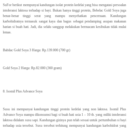
SuFor berikut mempunyai kandungan isolat protein kedelai yang bisa mengatasi persoalan
intoleransi laktosa terhadap si bayi. Bukan hanya tinggi protein, Bebelac Gold Soya juga
benar-benar tinggi serat yang mampu menyehatkan pencernaan. Kandungan
karbohidratnya termasuk sangat kaya dan bagus sebagai pendamping asupan makanan
harian si buah hati. Jadi, dia selalu sanggup melakukan bermacam kesibukan tidak mulai
lemas.
Babilac Gold Soya 3 Harga: Rp.139.000 (700 gr)
Gold Soya 2 Harga: Rp.82.000 (360 gram)
8. Isomil Plus Advance Soya
Susu ini mempunyai kandungan tinggi protein kedelai yang non laktosa. Isomil Plus
Advance Soya mampu dikonsumsi bagi si buah hati usia 1 – 10 th. yang miliki intoleransi
laktosa didalam susu sapi. Kandungan gizinya pun telah sesuai untuk pertumbuhan si bayi
terhadap usia tersebut. Susu tersebut terhitung mempunyai kandungan karbohidrat yang