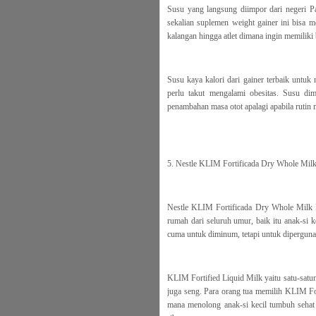
Susu yang langsung diimpor dari negeri 
sekalian suplemen weight gainer ini bisa m
kalangan hingga atlet dimana ingin memiliki
Susu kaya kalori dari gainer terbaik untu
perlu takut mengalami obesitas. Susu di
penambahan masa otot apalagi apabila rutin 
5. Nestle KLIM Fortificada Dry Whole Mil
Nestle KLIM Fortificada Dry Whole Milk Po
rumah dari seluruh umur, baik itu anak-si 
cuma untuk diminum, tetapi untuk dipergu
KLIM Fortified Liquid Milk yaitu satu-satu
juga seng. Para orang tua memilih KLIM Fo
mana menolong anak-si kecil tumbuh sehat 