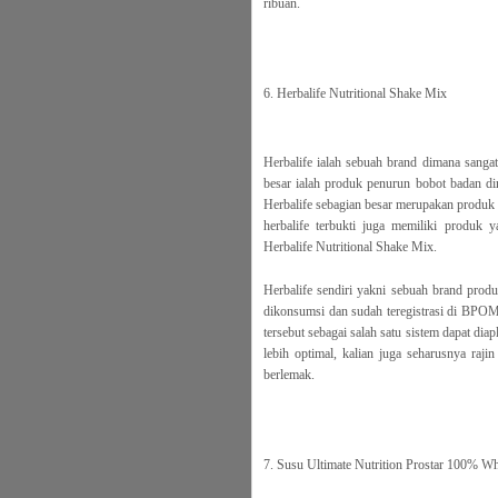
ribuan.
6. Herbalife Nutritional Shake Mix
Herbalife ialah sebuah brand dimana sanga
besar ialah produk penurun bobot badan di
Herbalife sebagian besar merupakan produk
herbalife terbukti juga memiliki produk 
Herbalife Nutritional Shake Mix.
Herbalife sendiri yakni sebuah brand pr
dikonsumsi dan sudah teregistrasi di BPOM
tersebut sebagai salah satu sistem dapat dia
lebih optimal, kalian juga seharusnya raj
berlemak.
7. Susu Ultimate Nutrition Prostar 100% Wh