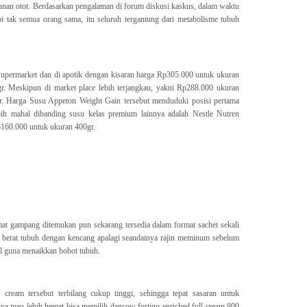
nan otot. Berdasarkan pengalaman di forum diskusi kaskus, dalam waktu
pi tak semua orang sama, itu seluruh tergantung dari metabolisme tubuh
supermarket dan di apotik dengan kisaran harga Rp305.000 untuk ukuran
r. Meskipun di market place lebih terjangkau, yakni Rp288.000 ukuran
r. Harga Susu Appeton Weight Gain tersebut menduduki posisi pertama
bih mahal dibanding susu kelas premium lainnya adalah Nestle Nutren
160.000 untuk ukuran 400gr.
mat gampang ditemukan pun sekarang tersedia dalam format sachet sekali
berat tubuh dengan kencang apalagi seandainya rajin meminum sebelum
deal guna menaikkan bobot tubuh.
 cream tersebut terbilang cukup tinggi, sehingga tepat sasaran untuk
nya mau lebih hemat bisa memilih dancow fortigo enriched full cream 800