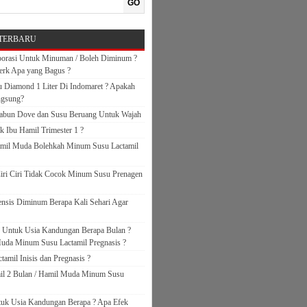
GO
TERBARU
orasi Untuk Minuman / Boleh Diminum ?
erk Apa yang Bagus ?
 Diamond 1 Liter Di Indomaret ? Apakah
ngsung?
abun Dove dan Susu Beruang Untuk Wajah
k Ibu Hamil Trimester 1 ?
amil Muda Bolehkah Minum Susu Lactamil
iri Ciri Tidak Cocok Minum Susu Prenagen
nsis Diminum Berapa Kali Sehari Agar
s Untuk Usia Kandungan Berapa Bulan ?
uda Minum Susu Lactamil Pregnasis ?
amil Inisis dan Pregnasis ?
il 2 Bulan / Hamil Muda Minum Susu
ntuk Usia Kandungan Berapa ? Apa Efek