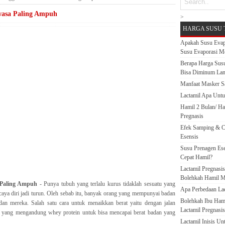
asa Paling Ampuh
>
HARGA SUSU 
Apakah Susu Evap
Susu Evaporasi M
Berapa Harga Susu
Bisa Diminum La
Manfaat Masker S
Lactamil Apa Untu
Hamil 2 Bulan/ H
Pregnasis
Efek Samping & C
Esensis
Susu Prenagen Ese
Cepat Hamil?
Lactamil Pregnasi
Bolehkah Hamil M
Paling Ampuh
- Punya tubuh yang terlalu kurus tidaklah sesuatu yang
Apa Perbedaan Lact
rcaya diri jadi turun. Oleh sebab itu, banyak orang yang mempunyai badan
Bolehkah Ibu Ham
an mereka. Salah satu cara untuk menaikkan berat yaitu dengan jalan
Lactamil Pregnasis
yang mengandung whey protein untuk bisa mencapai berat badan yang
Lactamil Inisis U