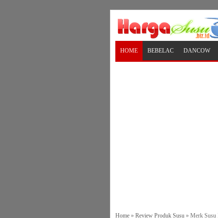
HOME
BEBELAC
DANCOW
Home
»
Review Produk Susu
»
Merk Susu