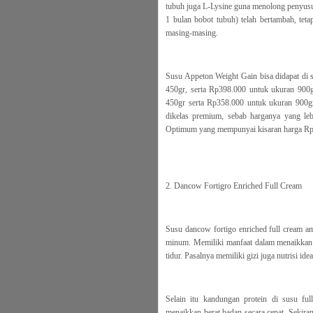
tubuh juga L-Lysine guna menolong penyusu
1 bulan bobot tubuh) telah bertambah, teta
masing-masing.
Susu Appeton Weight Gain bisa didapat di 
450gr, serta Rp398.000 untuk ukuran 900g
450gr serta Rp358.000 untuk ukuran 900g
dikelas premium, sebab harganya yang le
Optimum yang mempunyai kisaran harga Rp
2. Dancow Fortigro Enriched Full Cream
Susu dancow fortigo enriched full cream a
minum. Memiliki manfaat dalam menaikkan 
tidur. Pasalnya memiliki gizi juga nutrisi i
Selain itu kandungan protein di susu full
menaikkan berat badan secara cepat. Sekira