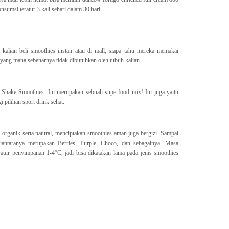
sumsi teratur 3 kali sehari dalam 30 hari.
 kalian beli smoothies instan atau di mall, siapa tahu mereka memakai
yang mana sebenarnya tidak dibutuhkan oleh tubuh kalian.
hake Smoothies. Ini merupakan sebuah superfood mix! Ini juga yaitu
i pilihan sport drink sehat.
organik serta natural, menciptakan smoothies aman juga bergizi. Sampai
diantaranya merupakan Berries, Purple, Choco, dan sebagainya. Masa
tur penyimpanan 1-4°C, jadi bisa dikatakan lama pada jenis smoothies