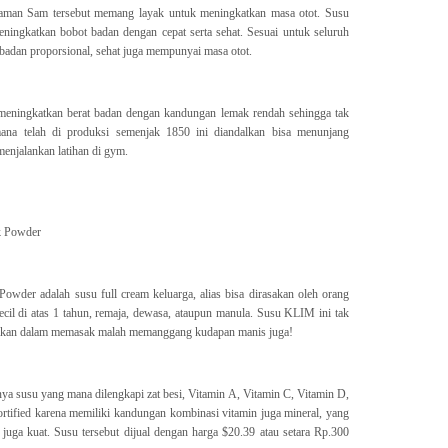
Paman Sam tersebut memang layak untuk meningkatkan masa otot. Susu
eningkatkan bobot badan dengan cepat serta sehat. Sesuai untuk seluruh
 badan proporsional, sehat juga mempunyai masa otot.
k meningkatkan berat badan dengan kandungan lemak rendah sehingga tak
mana telah di produksi semenjak 1850 ini diandalkan bisa menunjang
menjalankan latihan di gym.
k Powder
wder adalah susu full cream keluarga, alias bisa dirasakan oleh orang
kecil di atas 1 tahun, remaja, dewasa, ataupun manula. Susu KLIM ini tak
nakan dalam memasak malah memanggang kudapan manis juga!
nya susu yang mana dilengkapi zat besi, Vitamin A, Vitamin C, Vitamin D,
rtified karena memiliki kandungan kombinasi vitamin juga mineral, yang
juga kuat. Susu tersebut dijual dengan harga $20.39 atau setara Rp.300