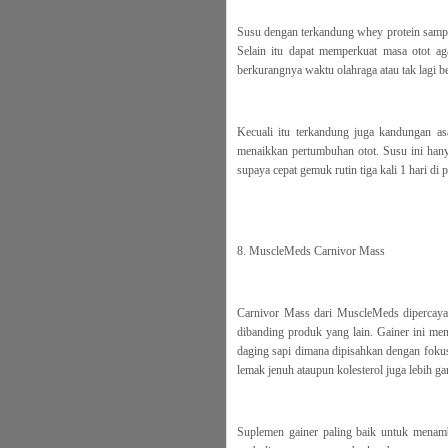
Susu dengan terkandung whey protein sampa
Selain itu dapat memperkuat masa otot aga
berkurangnya waktu olahraga atau tak lagi b
Kecuali itu terkandung juga kandungan as
menaikkan pertumbuhan otot. Susu ini han
supaya cepat gemuk rutin tiga kali 1 hari di 
8. MuscleMeds Carnivor Mass
Carnivor Mass dari MuscleMeds dipercaya
dibanding produk yang lain. Gainer ini men
daging sapi dimana dipisahkan dengan fokus
lemak jenuh ataupun kolesterol juga lebih g
Suplemen gainer paling baik untuk mena