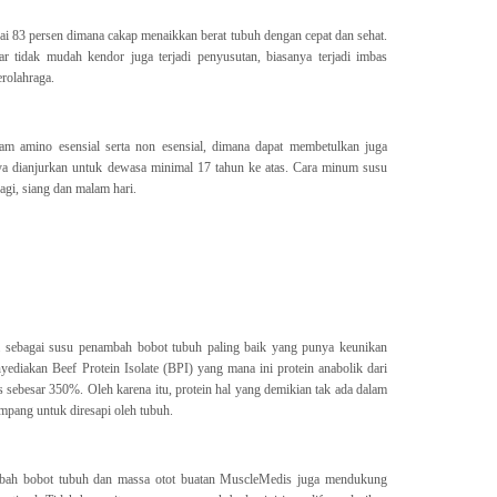
i 83 persen dimana cakap menaikkan berat tubuh dengan cepat dan sehat.
r tidak mudah kendor juga terjadi penyusutan, biasanya terjadi imbas
erolahraga.
am amino esensial serta non esensial, dimana dapat membetulkan juga
ya dianjurkan untuk dewasa minimal 17 tahun ke atas. Cara minum susu
pagi, siang dan malam hari.
 sebagai susu penambah bobot tubuh paling baik yang punya keunikan
yediakan Beef Protein Isolate (BPI) yang mana ini protein anabolik dari
 sebesar 350%. Oleh karena itu, protein hal yang demikian tak ada dalam
ampang untuk diresapi oleh tubuh.
mbah bobot tubuh dan massa otot buatan MuscleMedis juga mendukung