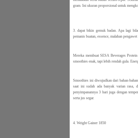
gram. Ini ukuran proporsional untuk mengkon
3. dapat bikin gemuk badan. Apa lagi bila
pemanis buatan, essence, malahan pengawet 
Mereka membuat SESA Beverages Protein S
smoothies enak, tapi lebih rendah gula. Energ
Smoothies ini diwujudkan dari bahan-bahan 
saat ini sudah ada banyak varian rasa, 
penyimpanannya 3 hari juga dengan tempera
serta jus segar.
4. Weight Gainer 1850