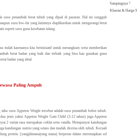
Sampingnya ?
Khasiat & Harga S
a susu penambah berat tubuh yang dijual di pasaran. Hal ini sungguh
maupun susu low-fat yang lazimnya diaplikasikan untuk mengurangi berat
n seperti susu guna kesehatan tulang.
a itulah karenanya kita berinisiatif untuk merangkum serta memberikan
ambah berat badan yang baik dan terbaik yang bisa kau gunakan guna
erat badan yang ideal.
ewasa Paling Ampuh
 tahu susu Appeton Weight tersebut adalah susu penambah bobot tubuh.
dua jenis yakni Appeton Weight Gain Child (3-12 tahun) juga Appeton
ai 2 varian rasa merupakan coklat serta vanilla. Mempunyai kandungan
ga kandungan nutrisi yang setara dan mudah dicerna oleh tubuh. Kecuali
ndung protein {yang|dimana|yang mana) berperan dalam meremajakan sel