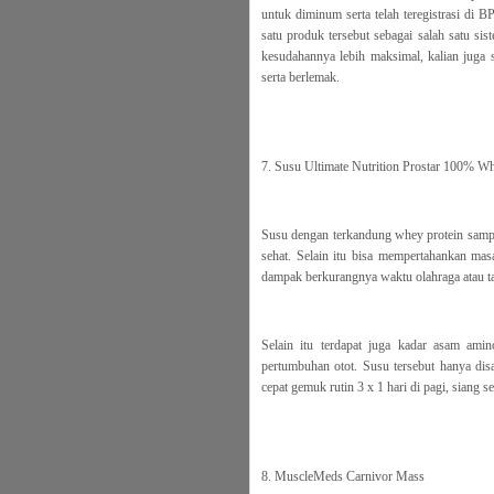
untuk diminum serta telah teregistrasi di
satu produk tersebut sebagai salah satu sis
kesudahannya lebih maksimal, kalian juga
serta berlemak.
7. Susu Ultimate Nutrition Prostar 100% Wh
Susu dengan terkandung whey protein sam
sehat. Selain itu bisa mempertahankan masa
dampak berkurangnya waktu olahraga atau ta
Selain itu terdapat juga kadar asam ami
pertumbuhan otot. Susu tersebut hanya di
cepat gemuk rutin 3 x 1 hari di pagi, siang s
8. MuscleMeds Carnivor Mass