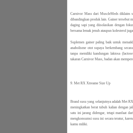
Carnivor Mass dari MuscleMeds diklaim s
dibandingkan produk lain. Gainer tersebut m
daging sapi yang diisolasikan dengan foku
bersama lemak jenuh ataupun kolesterol juga
Suplemen gainer paling baik untuk menai
anabolisme otot supaya berkembang secara
tanpa memiliki kandungan laktosa (lactose-
takaran Carnivor Mass, badan akan memperole
9. Met RX Xtreame Size Up
Brand susu yang selanjutnya adalah Met RX 
meningkatkan berat tubuh kalian dengan j
satu ini jarang didengar, tetapi manfaat da
mengkonsumsi susu ini secara teratur, kare
kamu miliki.