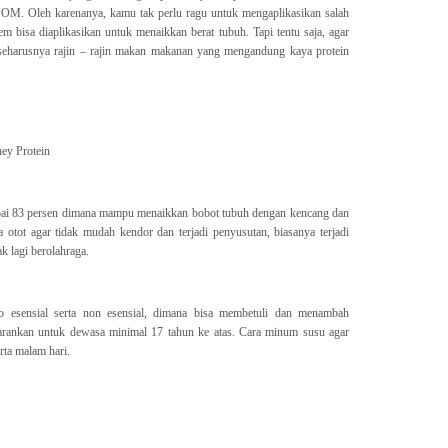
 BPOM. Oleh karenanya, kamu tak perlu ragu untuk mengaplikasikan salah
tem bisa diaplikasikan untuk menaikkan berat tubuh. Tapi tentu saja, agar
 seharusnya rajin – rajin makan makanan yang mengandung kaya protein
ey Protein
pai 83 persen dimana mampu menaikkan bobot tubuh dengan kencang dan
 otot agar tidak mudah kendor dan terjadi penyusutan, biasanya terjadi
k lagi berolahraga.
no esensial serta non esensial, dimana bisa membetuli dan menambah
sarankan untuk dewasa minimal 17 tahun ke atas. Cara minum susu agar
erta malam hari.