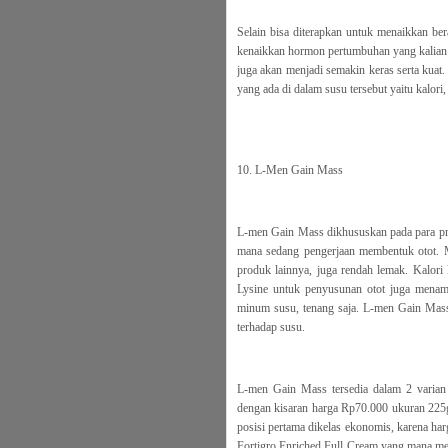
Selain bisa diterapkan untuk menaikkan be
kenaikkan hormon pertumbuhan yang kalian m
juga akan menjadi semakin keras serta kuat
yang ada di dalam susu tersebut yaitu kalori, 
10. L-Men Gain Mass
L-men Gain Mass dikhususkan pada para pri
mana sedang pengerjaan membentuk otot. 
produk lainnya, juga rendah lemak. Kalori 
Lysine untuk penyusunan otot juga menam
minum susu, tenang saja. L-men Gain Mass j
terhadap susu.
L-men Gain Mass tersedia dalam 2 varian r
dengan kisaran harga Rp70.000 ukuran 225
posisi pertama dikelas ekonomis, karena ha
Fortigro Enriched Full Cream yang mana m