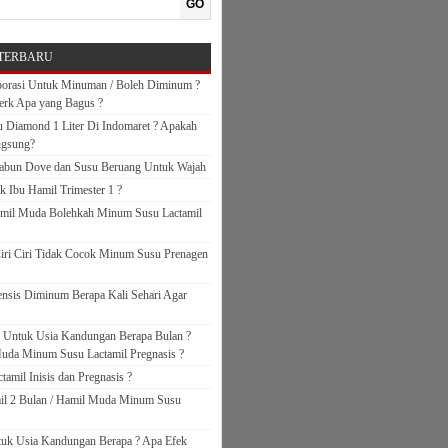
GO
TERBARU
orasi Untuk Minuman / Boleh Diminum ?
erk Apa yang Bagus ?
 Diamond 1 Liter Di Indomaret ? Apakah
ngsung?
abun Dove dan Susu Beruang Untuk Wajah
k Ibu Hamil Trimester 1 ?
amil Muda Bolehkah Minum Susu Lactamil
iri Ciri Tidak Cocok Minum Susu Prenagen
nsis Diminum Berapa Kali Sehari Agar
s Untuk Usia Kandungan Berapa Bulan ?
uda Minum Susu Lactamil Pregnasis ?
amil Inisis dan Pregnasis ?
il 2 Bulan / Hamil Muda Minum Susu
ntuk Usia Kandungan Berapa ? Apa Efek