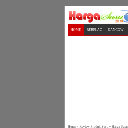
HOME
BEBELAC
DANCOW
Home
»
Review Produk Susu
»
Harga Susu