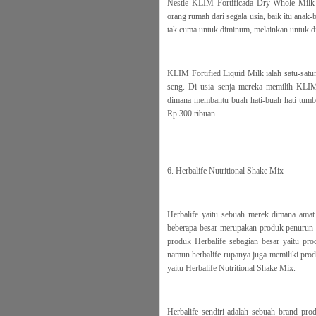
Nestle KLIM Fortificada Dry Whole Milk P
orang rumah dari segala usia, baik itu anak
tak cuma untuk diminum, melainkan untuk 
KLIM Fortified Liquid Milk ialah satu-satu
seng. Di usia senja mereka memilih KLIM
dimana membantu buah hati-buah hati tumbu
Rp.300 ribuan.
6. Herbalife Nutritional Shake Mix
Herbalife yaitu sebuah merek dimana amat 
beberapa besar merupakan produk penurun b
produk Herbalife sebagian besar yaitu p
namun herbalife rupanya juga memiliki pro
yaitu Herbalife Nutritional Shake Mix.
Herbalife sendiri adalah sebuah brand pr