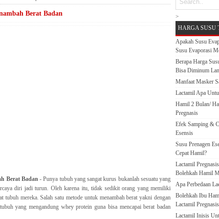
enambah Berat Badan
>
HARGA SUSU 
Apakah Susu Evap
Susu Evaporasi M
Berapa Harga Susu
Bisa Diminum La
Manfaat Masker S
Lactamil Apa Untu
Hamil 2 Bulan/ H
Pregnasis
Efek Samping & C
Esensis
Susu Prenagen Ese
Cepat Hamil?
Lactamil Pregnasi
Bolehkah Hamil M
h Berat Badan
- Punya tubuh yang sangat kurus bukanlah sesuatu yang
Apa Perbedaan Lact
rcaya diri jadi turun. Oleh karena itu, tidak sedikit orang yang memiliki
Bolehkah Ibu Ham
t tubuh mereka. Salah satu metode untuk menambah berat yakni dengan
Lactamil Pregnasis
tubuh yang mengandung whey protein guna bisa mencapai berat badan
Lactamil Inisis U