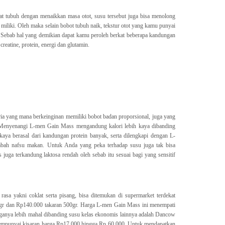
rat tubuh dengan menaikkan masa otot, susu tersebut juga bisa menolong
iliki. Oleh maka selain bobot tubuh naik, tekstur otot yang kamu punyai
. Sebab hal yang demikian dapat kamu peroleh berkat beberapa kandungan
creatine, protein, energi dan glutamin.
a yang mana berkeinginan memiliki bobot badan proporsional, juga yang
Menyenangi L-men Gain Mass mengandung kalori lebih kaya dibanding
kaya berasal dari kandungan protein banyak, serta dilengkapi dengan L-
bah nafsu makan. Untuk Anda yang peka terhadap susu juga tak bisa
uga terkandung laktosa rendah oleh sebab itu sesuai bagi yang sensitif
asa yakni coklat serta pisang, bisa ditemukan di supermarket terdekat
gr dan Rp140.000 takaran 500gr. Harga L-men Gain Mass ini menempati
rganya lebih mahal dibanding susu kelas ekonomis lainnya adalah Dancow
empunyai kisaran harga Rp17.000 hingga Rp 60.000. Untuk mendapatkan