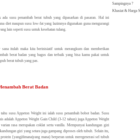
Sampingnya ?
Khasiat & Harga S
k ada susu penambah berat tubuh yang dipasarkan di pasaran. Hal ini
una diet maupun susu low-fat yang lazimnya digunakan guna mengurangi
ng lain seperti susu untuk kesehatan tulang.
 sana itulah maka kita berinisiatif untuk merangkum dan memberikan
ambah berat badan yang bagus dan terbaik yang bisa kamu pakai untuk
uh berat tubuh yang pas.
 Menambah Berat Badan
 tahu susu Appeton Weight ini ialah susu penambah bobot badan. Susu
is adalah Appeton Weight Gain Child (3-12 tahun) juga Appeton Weight
 varian rasa merupakan coklat serta vanilla. Mempunyai kandungan gizi
ndungan gizi yang setara juga gampang diproses oleh tubuh. Selain itu,
protein {yang|dimana|yang mana) berperan untuk meregenerasi sel tubuh