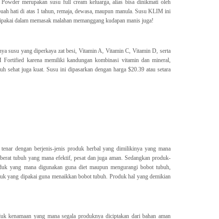
owder merupakan susu full cream keluarga, alias bisa dinikmati oleh
-buah hati di atas 1 tahun, remaja, dewasa, maupun manula. Susu KLIM ini
dipakai dalam memasak malahan memanggang kudapan manis juga!
nya susu yang diperkaya zat besi, Vitamin A, Vitamin C, Vitamin D, serta
 Fortified karena memiliki kandungan kombinasi vitamin dan mineral,
h sehat juga kuat. Susu ini dipasarkan dengan harga $20.39 atau setara
tenar dengan berjenis-jenis produk herbal yang dimilikinya yang mana
erat tubuh yang mana efektif, pesat dan juga aman. Sedangkan produk-
roduk yang mana digunakan guna diet maupun mengurangi bobot tubuh,
duk yang dipakai guna menaikkan bobot tubuh. Produk hal yang demikian
oduk kenamaan yang mana segala produknya diciptakan dari bahan aman