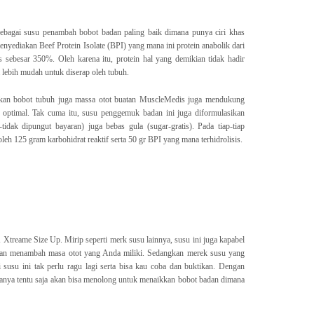
ebagai susu penambah bobot badan paling baik dimana punya ciri khas
enyediakan Beef Protein Isolate (BPI) yang mana ini protein anabolik dari
s sebesar 350%. Oleh karena itu, protein hal yang demikian tidak hadir
 lebih mudah untuk diserap oleh tubuh.
kkan bobot tubuh juga massa otot buatan MuscleMedis juga mendukung
 optimal. Tak cuma itu, susu penggemuk badan ini juga diformulasikan
tidak dipungut bayaran) juga bebas gula (sugar-gratis). Pada tiap-tiap
h 125 gram karbohidrat reaktif serta 50 gr BPI yang mana terhidrolisis.
Xtreame Size Up. Mirip seperti merk susu lainnya, susu ini juga kapabel
alan menambah masa otot yang Anda miliki. Sedangkan merek susu yang
ri susu ini tak perlu ragu lagi serta bisa kau coba dan buktikan. Dengan
nanya tentu saja akan bisa menolong untuk menaikkan bobot badan dimana