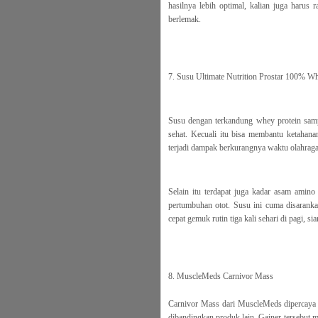
hasilnya lebih optimal, kalian juga harus
berlemak.
7. Susu Ultimate Nutrition Prostar 100% Wh
Susu dengan terkandung whey protein sam
sehat. Kecuali itu bisa membantu ketahana
terjadi dampak berkurangnya waktu olahraga 
Selain itu terdapat juga kadar asam amin
pertumbuhan otot. Susu ini cuma disaran
cepat gemuk rutin tiga kali sehari di pagi, si
8. MuscleMeds Carnivor Mass
Carnivor Mass dari MuscleMeds dipercaya 
dibandingkan produk lain. Gainer tersebut m