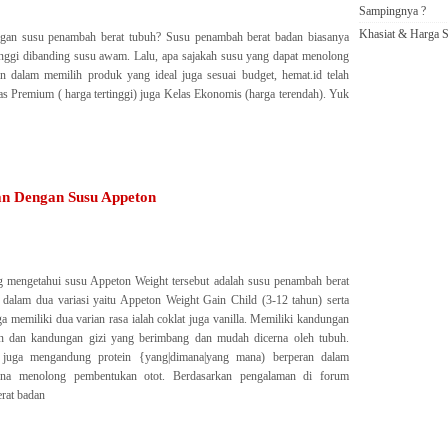
Sampingnya ?
Khasiat & Harga S
ngan susu penambah berat tubuh? Susu penambah berat badan biasanya
 tinggi dibanding susu awam. Lalu, apa sajakah susu yang dapat menolong
dalam memilih produk yang ideal juga sesuai budget, hemat.id telah
s Premium ( harga tertinggi) juga Kelas Ekonomis (harga terendah). Yuk
n Dengan Susu Appeton
 mengetahui susu Appeton Weight tersebut adalah susu penambah berat
dalam dua variasi yaitu Appeton Weight Gain Child (3-12 tahun) serta
 memiliki dua varian rasa ialah coklat juga vanilla. Memiliki kandungan
 dan kandungan gizi yang berimbang dan mudah dicerna oleh tubuh.
 juga mengandung protein {yang|dimana|yang mana) berperan dalam
una menolong pembentukan otot. Berdasarkan pengalaman di forum
rat badan