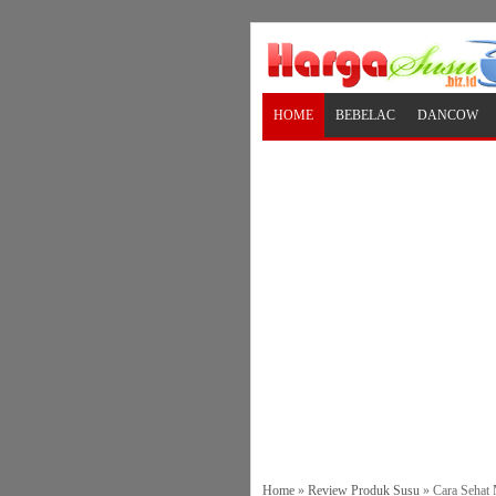
HOME
BEBELAC
DANCOW
Home
»
Review Produk Susu
»
Cara Sehat