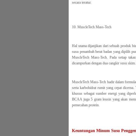
secara teratur.
10. MuscleTech Mass-Tech
Hal utama dijanjikan dari sebuah produk bi
susu penambah berat badan yang dipilih pun
MuscleTech Mass-Tech. Pada setiap takar
dicampurkan dengan dua cangkir susu skim.
MuscleTech Mass-Tech hadir dalam formula ba
serta karbohidrat rumit yang cepat dicerna
khusus sebagai sumber energi yang diper
BCAA juga 5 gram leusin yang akan mempe
pemecahan protein.
Keuntungan Minum Susu Pengge