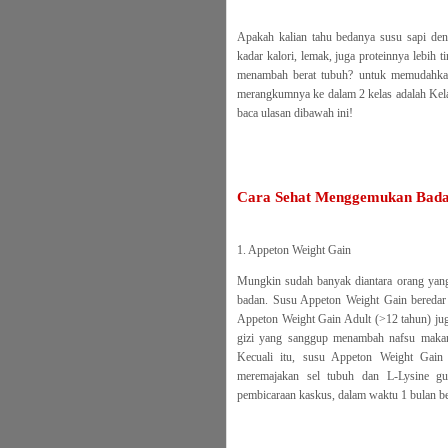
Apakah kalian tahu bedanya susu sapi de
kadar kalori, lemak, juga proteinnya lebih
menambah berat tubuh? untuk memudahkan 
merangkumnya ke dalam 2 kelas adalah Kela
baca ulasan dibawah ini!
Cara Sehat Menggemukan Bada
1. Appeton Weight Gain
Mungkin sudah banyak diantara orang yang
badan. Susu Appeton Weight Gain beredar 
Appeton Weight Gain Adult (>12 tahun) juga
gizi yang sanggup menambah nafsu makan
Kecuali itu, susu Appeton Weight Gain
meremajakan sel tubuh dan L-Lysine g
pembicaraan kaskus, dalam waktu 1 bulan be