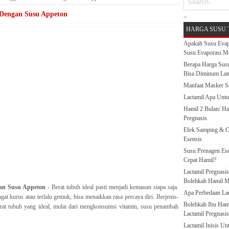
Dengan Susu Appeton
>
HARGA SUSU 
Apakah Susu Evap
Susu Evaporasi M
Berapa Harga Susu
Bisa Diminum La
Manfaat Masker S
Lactamil Apa Untu
Hamil 2 Bulan/ H
Pregnasis
Efek Samping & C
Esensis
Susu Prenagen Ese
Cepat Hamil?
Lactamil Pregnasi
Bolehkah Hamil M
an Susu Appeton
- Berat tubuh ideal pasti menjadi kemauan siapa saja.
Apa Perbedaan Lact
at kurus atau terlalu gemuk, bisa menaikkan rasa percaya diri. Berjenis-
Bolehkah Ibu Ham
erat tubuh yang ideal, mulai dari mengkonsumsi vitamin, susu penambah
Lactamil Pregnasis
Lactamil Inisis U