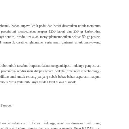
membentuk badan supaya lebih padat dan berisi disarankan untuk meminum
protein ini menyediakan asupan 1250 kalori dan 250 gr karbohidrat
ya sendiri, produk ini akan menyuplaimemberikan sekitar 50 gr protein
al termasuk creatine, glutamine, serta asam glutamat untuk menyokong
bot tubuh tersebut berperan dalam mengantisipasi mulainya penyusutan
 proteinnya sendiri mau dilepas secara berkala (time release technology)
 dikonsumsi untuk rentang panjang sebab bebas bahan aspartam maupun
rious Mass yaitu bubuknya mudah larut dikala dikocok.
k Powder
wder yakni susu full cream keluarga, alias bisa dirasakan oleh orang
 kecil di atas 1 tahun, remaja, dewasa, ataupun manula. Susu KLIM ini tak