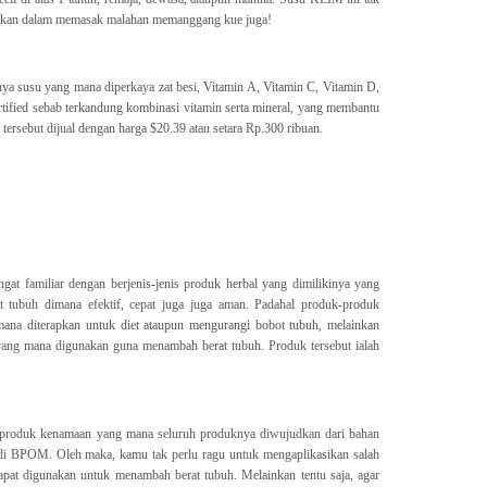
nakan dalam memasak malahan memanggang kue juga!
nya susu yang mana diperkaya zat besi, Vitamin A, Vitamin C, Vitamin D,
tified sebab terkandung kombinasi vitamin serta mineral, yang membantu
tersebut dijual dengan harga $20.39 atau setara Rp.300 ribuan.
gat familiar dengan berjenis-jenis produk herbal yang dimilikinya yang
t tubuh dimana efektif, cepat juga juga aman. Padahal produk-produk
mana diterapkan untuk diet ataupun mengurangi bobot tubuh, melainkan
yang mana digunakan guna menambah berat tubuh. Produk tersebut ialah
k produk kenamaan yang mana seluruh produknya diwujudkan dari bahan
 di BPOM. Oleh maka, kamu tak perlu ragu untuk mengaplikasikan salah
dapat digunakan untuk menambah berat tubuh. Melainkan tentu saja, agar