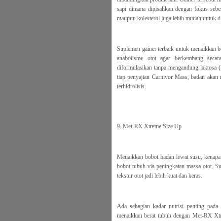
sapi dimana dipisahkan dengan fokus sebes
maupun kolesterol juga lebih mudah untuk di
Suplemen gainer terbaik untuk menaikkan 
anabolisme otot agar berkembang seca
diformulasikan tanpa mengandung laktosa (l
tiap penyajian Carnivor Mass, badan akan
terhidrolisis.
9. Met-RX Xtreme Size Up
Menaikkan bobot badan lewat susu, kenap
bobot tubuh via peningkatan massa otot. S
tekstur otot jadi lebih kuat dan keras.
Ada sebagian kadar nutrisi penting pada 
menaikkan berat tubuh dengan Met-RX Xtr