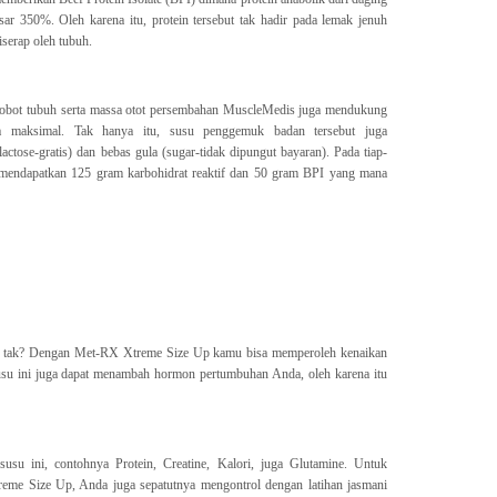
ar 350%. Oleh karena itu, protein tersebut tak hadir pada lemak jenuh
serap oleh tubuh.
bobot tubuh serta massa otot persembahan MuscleMedis juga mendukung
ra maksimal. Tak hanya itu, susu penggemuk badan tersebut juga
actose-gratis) dan bebas gula (sugar-tidak dipungut bayaran). Pada tiap-
 mendapatkan 125 gram karbohidrat reaktif dan 50 gram BPI yang mana
a tak? Dengan Met-RX Xtreme Size Up kamu bisa memperoleh kenaikan
usu ini juga dapat menambah hormon pertumbuhan Anda, oleh karena itu
susu ini, contohnya Protein, Creatine, Kalori, juga Glutamine. Untuk
eme Size Up, Anda juga sepatutnya mengontrol dengan latihan jasmani