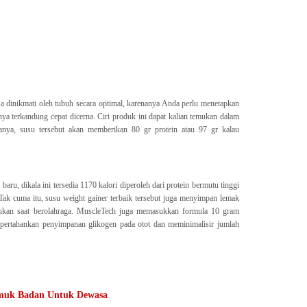
sa dinikmati oleh tubuh secara optimal, karenanya Anda perlu menetapkan
ya terkandung cepat dicerna. Ciri produk ini dapat kalian temukan dalam
anya, susu tersebut akan memberikan 80 gr protein atau 97 gr kalau
ru, dikala ini tersedia 1170 kalori diperoleh dari protein bermutu tinggi
. Tak cuma itu, susu weight gainer terbaik tersebut juga menyimpan lemak
lukan saat berolahraga. MuscleTech juga memasukkan formula 10 gram
rtahankan penyimpanan glikogen pada otot dan meminimalisir jumlah
muk Badan Untuk Dewasa