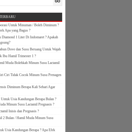
GO
TERBARU
orasi Untuk Minuman / Boleh Diminum ?
erk Apa yang Bagus ?
 Diamond 1 Liter Di Indomaret ? Apakah
ngsung?
abun Dove dan Susu Beruang Untuk Wajah
k Ibu Hamil Trimester 1 ?
amil Muda Bolehkah Minum Susu Lactamil
iri Ciri Tidak Cocok Minum Susu Prenagen
nsis Diminum Berapa Kali Sehari Agar
s Untuk Usia Kandungan Berapa Bulan ?
uda Minum Susu Lactamil Pregnasis ?
amil Inisis dan Pregnasis ?
il 2 Bulan / Hamil Muda Minum Susu
ntuk Usia Kandungan Berapa ? Apa Efek