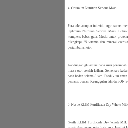
4. Optimum Nutrition Serious Mass
Para atlet ataupun individu ingin serius 
Optimum Nutrition Serious Mass. Bubuk 
kompleks bebas gula. Meski untuk proteinn
dilengkapi 25 vitamin dan mineral esensi
pertumbuhan otot.
Kandungan glutamine pada susu penambah bo
massa otot setelah latihan. Sementara kadar
pada badan selama 8 jam. Produk ini aman
pemanis buatan. Keunggulan lain dari ON Se
5. Nestle KLIM Fortificada Dry Whole Mil
Nestle KLIM Fortificada Dry Whole Milk Po
rumah dari semua usia, baik itu si kecil-si