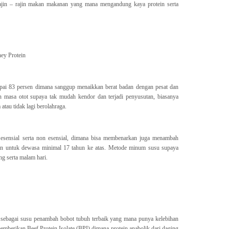
 rajin – rajin makan makanan yang mana mengandung kaya protein serta
ey Protein
pai 83 persen dimana sanggup menaikkan berat badan dengan pesat dan
n masa otot supaya tak mudah kendor dan terjadi penyusutan, biasanya
atau tidak lagi berolahraga.
o esensial serta non esensial, dimana bisa membenarkan juga menambah
kan untuk dewasa minimal 17 tahun ke atas. Metode minum susu supaya
ang serta malam hari.
sebagai susu penambah bobot tubuh terbaik yang mana punya kelebihan
emberikan Beef Protein Isolate (BPI) dimana protein anabolik dari daging