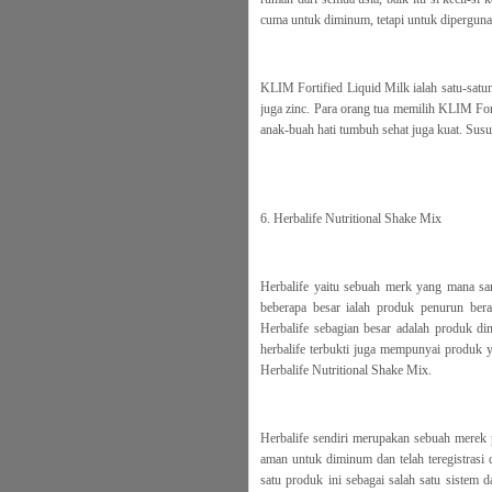
cuma untuk diminum, tetapi untuk dipergu
KLIM Fortified Liquid Milk ialah satu-satu
juga zinc. Para orang tua memilih KLIM For
anak-buah hati tumbuh sehat juga kuat. Susu 
6. Herbalife Nutritional Shake Mix
Herbalife yaitu sebuah merk yang mana san
beberapa besar ialah produk penurun bera
Herbalife sebagian besar adalah produk di
herbalife terbukti juga mempunyai produk 
Herbalife Nutritional Shake Mix.
Herbalife sendiri merupakan sebuah mere
aman untuk diminum dan telah teregistrasi
satu produk ini sebagai salah satu sistem 