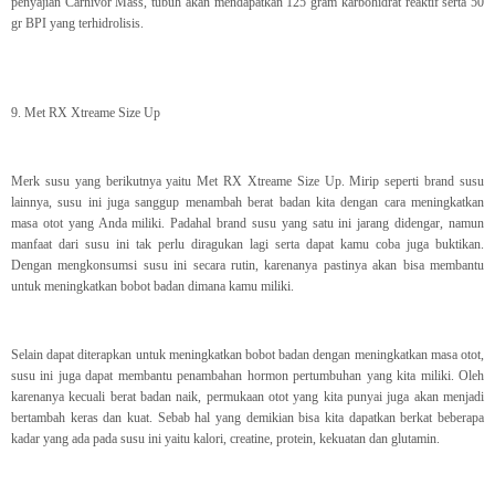
penyajian Carnivor Mass, tubuh akan mendapatkan 125 gram karbohidrat reaktif serta 50
gr BPI yang terhidrolisis.
9. Met RX Xtreame Size Up
Merk susu yang berikutnya yaitu Met RX Xtreame Size Up. Mirip seperti brand susu
lainnya, susu ini juga sanggup menambah berat badan kita dengan cara meningkatkan
masa otot yang Anda miliki. Padahal brand susu yang satu ini jarang didengar, namun
manfaat dari susu ini tak perlu diragukan lagi serta dapat kamu coba juga buktikan.
Dengan mengkonsumsi susu ini secara rutin, karenanya pastinya akan bisa membantu
untuk meningkatkan bobot badan dimana kamu miliki.
Selain dapat diterapkan untuk meningkatkan bobot badan dengan meningkatkan masa otot,
susu ini juga dapat membantu penambahan hormon pertumbuhan yang kita miliki. Oleh
karenanya kecuali berat badan naik, permukaan otot yang kita punyai juga akan menjadi
bertambah keras dan kuat. Sebab hal yang demikian bisa kita dapatkan berkat beberapa
kadar yang ada pada susu ini yaitu kalori, creatine, protein, kekuatan dan glutamin.