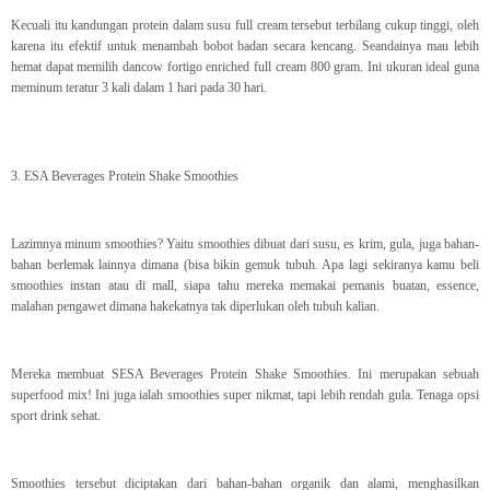
Kecuali itu kandungan protein dalam susu full cream tersebut terbilang cukup tinggi, oleh
karena itu efektif untuk menambah bobot badan secara kencang. Seandainya mau lebih
hemat dapat memilih dancow fortigo enriched full cream 800 gram. Ini ukuran ideal guna
meminum teratur 3 kali dalam 1 hari pada 30 hari.
3. ESA Beverages Protein Shake Smoothies
Lazimnya minum smoothies? Yaitu smoothies dibuat dari susu, es krim, gula, juga bahan-
bahan berlemak lainnya dimana (bisa bikin gemuk tubuh. Apa lagi sekiranya kamu beli
smoothies instan atau di mall, siapa tahu mereka memakai pemanis buatan, essence,
malahan pengawet dimana hakekatnya tak diperlukan oleh tubuh kalian.
Mereka membuat SESA Beverages Protein Shake Smoothies. Ini merupakan sebuah
superfood mix! Ini juga ialah smoothies super nikmat, tapi lebih rendah gula. Tenaga opsi
sport drink sehat.
Smoothies tersebut diciptakan dari bahan-bahan organik dan alami, menghasilkan