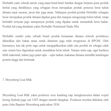
Herbalife yaitu sebuah merek yang mana betul-betul familiar dengan berjenis-jenis produk
herbal yang dimilikinya yang sebagian besar merupakan produk penurun berat tubuh
dimana tepat sasaran, pesat dan juga aman. Walaupun produk-produk Herbalife sebagian
besar merupakan produk dimana dipakai guna diet maupun mengurangi bobot tubuh, tetapi
herbalife ternyata juga mempunyai produk yang dipakai untuk menambah berat badan.
Produk hal yang demikian yakni Herbalife Nutritional Shake Mix.
Herbalife sendiri yaitu sebuah brand produk kenamaan dimana seluruh produknya
dihasilkan dari bahan aman untuk diminum juga telah teregistrasi di BPOM. Oleh
karenanya, kau tak perlu ragu untuk mengaplikasikan salah satu produk ini sebagai salah
satu sistem bisa digunakan untuk menaikkan berat tubuh. Namun tentu saja, agar hasilnya
lebih maksimal, kalian juga patut rajin – rajin makan makanan dimana memiliki kandungan
protein tinggi dan berlemak.
7. Meyenberg Goat Milk
Meyenberg Goat Milk yakni produsen susu kambing siap mengkonsumsi dalam wujud
kering (bubuk) juga cair UHT dengan metode diuapkan. Produsen tersebut didirikan oleh
putra John Baptiste Meyenberg pada tahun 1934.