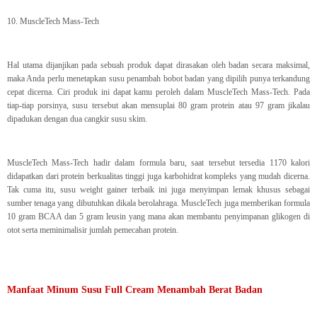
10. MuscleTech Mass-Tech
Hal utama dijanjikan pada sebuah produk dapat dirasakan oleh badan secara maksimal,
maka Anda perlu menetapkan susu penambah bobot badan yang dipilih punya terkandung
cepat dicerna. Ciri produk ini dapat kamu peroleh dalam MuscleTech Mass-Tech. Pada
tiap-tiap porsinya, susu tersebut akan mensuplai 80 gram protein atau 97 gram jikalau
dipadukan dengan dua cangkir susu skim.
MuscleTech Mass-Tech hadir dalam formula baru, saat tersebut tersedia 1170 kalori
didapatkan dari protein berkualitas tinggi juga karbohidrat kompleks yang mudah dicerna.
Tak cuma itu, susu weight gainer terbaik ini juga menyimpan lemak khusus sebagai
sumber tenaga yang dibutuhkan dikala berolahraga. MuscleTech juga memberikan formula
10 gram BCAA dan 5 gram leusin yang mana akan membantu penyimpanan glikogen di
otot serta meminimalisir jumlah pemecahan protein.
Manfaat Minum Susu Full Cream Menambah Berat Badan