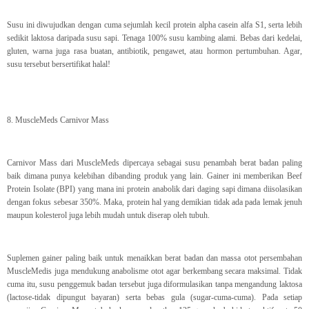
Susu ini diwujudkan dengan cuma sejumlah kecil protein alpha casein alfa S1, serta lebih
sedikit laktosa daripada susu sapi. Tenaga 100% susu kambing alami. Bebas dari kedelai,
gluten, warna juga rasa buatan, antibiotik, pengawet, atau hormon pertumbuhan. Agar,
susu tersebut bersertifikat halal!
8. MuscleMeds Carnivor Mass
Carnivor Mass dari MuscleMeds dipercaya sebagai susu penambah berat badan paling
baik dimana punya kelebihan dibanding produk yang lain. Gainer ini memberikan Beef
Protein Isolate (BPI) yang mana ini protein anabolik dari daging sapi dimana diisolasikan
dengan fokus sebesar 350%. Maka, protein hal yang demikian tidak ada pada lemak jenuh
maupun kolesterol juga lebih mudah untuk diserap oleh tubuh.
Suplemen gainer paling baik untuk menaikkan berat badan dan massa otot persembahan
MuscleMedis juga mendukung anabolisme otot agar berkembang secara maksimal. Tidak
cuma itu, susu penggemuk badan tersebut juga diformulasikan tanpa mengandung laktosa
(lactose-tidak dipungut bayaran) serta bebas gula (sugar-cuma-cuma). Pada setiap