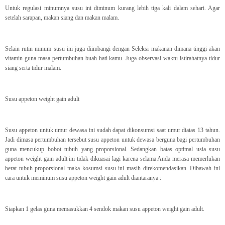
Untuk regulasi minumnya susu ini diminum kurang lebih tiga kali dalam sehari. Agar
setelah sarapan, makan siang dan makan malam.
Selain rutin minum susu ini juga diimbangi dengan Seleksi makanan dimana tinggi akan
vitamin guna masa pertumbuhan buah hati kamu. Juga observasi waktu istirahatnya tidur
siang serta tidur malam.
Susu appeton weight gain adult
Susu appeton untuk umur dewasa ini sudah dapat dikonsumsi saat umur diatas 13 tahun.
Jadi dimasa pertumbuhan tersebut susu appeton untuk dewasa berguna bagi pertumbuhan
guna mencukup bobot tubuh yang proporsional. Sedangkan batas optimal usia susu
appeton weight gain adult ini tidak dikuasai lagi karena selama Anda merasa memerlukan
berat tubuh proporsional maka kosumsi susu ini masih direkomendasikan. Dibawah ini
cara untuk meminum susu appeton weight gain adult diantaranya :
Siapkan 1 gelas guna memasukkan 4 sendok makan susu appeton weight gain adult.