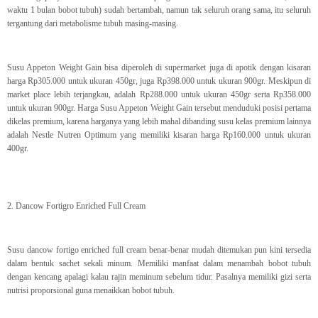
waktu 1 bulan bobot tubuh) sudah bertambah, namun tak seluruh orang sama, itu seluruh
tergantung dari metabolisme tubuh masing-masing.
Susu Appeton Weight Gain bisa diperoleh di supermarket juga di apotik dengan kisaran
harga Rp305.000 untuk ukuran 450gr, juga Rp398.000 untuk ukuran 900gr. Meskipun di
market place lebih terjangkau, adalah Rp288.000 untuk ukuran 450gr serta Rp358.000
untuk ukuran 900gr. Harga Susu Appeton Weight Gain tersebut menduduki posisi pertama
dikelas premium, karena harganya yang lebih mahal dibanding susu kelas premium lainnya
adalah Nestle Nutren Optimum yang memiliki kisaran harga Rp160.000 untuk ukuran
400gr.
2. Dancow Fortigro Enriched Full Cream
Susu dancow fortigo enriched full cream benar-benar mudah ditemukan pun kini tersedia
dalam bentuk sachet sekali minum. Memiliki manfaat dalam menambah bobot tubuh
dengan kencang apalagi kalau rajin meminum sebelum tidur. Pasalnya memiliki gizi serta
nutrisi proporsional guna menaikkan bobot tubuh.