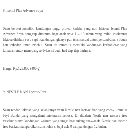
8. Isomil Plus Advance Soya
Susu berikut memiliki kandungan tinggi protein kedelai yang non laktosa. Isomil Plus
Advance Soya sanggup diminum bagi anak usia 1 – 10 tahun yang miliki intoleransi
laktosa didalam susu sapi. Kandungan gizinya pun telah sesuai untuk pertumbuhan si buah
hati terhadap umur tersebut. Susu itu termasuk memiliki kandungan karbohidrat yang
lumayan untuk menopang aktivitas si buah hati tiap-tiap harinya.
Harga: Rp.123.800 (400 g)
9. NESTLE NAN Lactose-Free
Susu rendah laktosa yang selanjutnya yaitu Nestle nan lactose free yang cocok untuk si
bayi Bunda yang mengalami intoleransi laktosa. Di didalam Nestle nan raksasa free
tersebut punya kandungan kalsium yang tinggi bagi tulang anak-anak. Nestle nan lactose
free berikut mampu dikonsumsi oleh si bayi usia 0 sampai dengan 12 bulan.