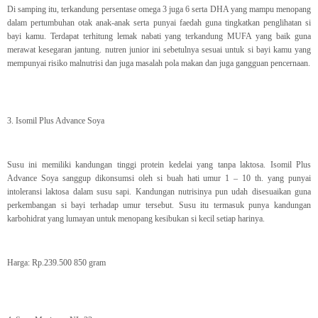
Di samping itu, terkandung persentase omega 3 juga 6 serta DHA yang mampu menopang
dalam pertumbuhan otak anak-anak serta punyai faedah guna tingkatkan penglihatan si
bayi kamu. Terdapat terhitung lemak nabati yang terkandung MUFA yang baik guna
merawat kesegaran jantung. nutren junior ini sebetulnya sesuai untuk si bayi kamu yang
mempunyai risiko malnutrisi dan juga masalah pola makan dan juga gangguan pencernaan.
3. Isomil Plus Advance Soya
Susu ini memiliki kandungan tinggi protein kedelai yang tanpa laktosa. Isomil Plus
Advance Soya sanggup dikonsumsi oleh si buah hati umur 1 – 10 th. yang punyai
intoleransi laktosa dalam susu sapi. Kandungan nutrisinya pun udah disesuaikan guna
perkembangan si bayi terhadap umur tersebut. Susu itu termasuk punya kandungan
karbohidrat yang lumayan untuk menopang kesibukan si kecil setiap harinya.
Harga: Rp.239.500 850 gram