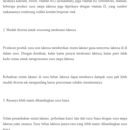
layaknya kalsium, fosfor, vitamin B12 (kobalamin), juga vitamin B2 (riboflavin). Bahkan,
beberapa product susu tanpa laktosa juga diperkaya dengan vitamin D, yang sumber
makanannya cenderung sedikit kendati berperan vital.
2. Mudah dicerna untuk seseorang intoleransi laktosa
Produsen produk susu non laktosa memberikan enzim laktase guna mencerna laktosa di di
dalam susu. Dengan demikian, kalau kamu punyai intoleransi laktosa, kamu pasti tidak
kudu cemas untuk mengonsumsi susu tanpa laktosa.
Kehadiran enzim laktase di susu bebas laktosa dapat membawa dampak susu jadi lebih
mudah dicerna tak mengundang kasus pencernaan sehabis meminumnya.
3. Rasanya lebih manis dibandingkan susu biasa
Selain penambahan enzim laktase, perbedaan kunci lain dari susu biasa dengan susu tanpa
laktosa yaitu rasanya. Susu bebas laktosa punya rasa yang lebih manis dibandingkan susu
biasa.