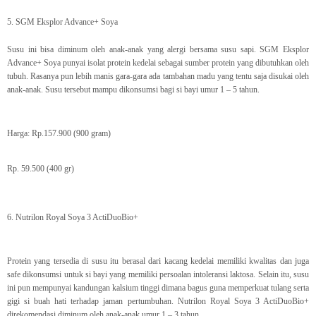
5. SGM Eksplor Advance+ Soya
Susu ini bisa diminum oleh anak-anak yang alergi bersama susu sapi. SGM Eksplor
Advance+ Soya punyai isolat protein kedelai sebagai sumber protein yang dibutuhkan oleh
tubuh. Rasanya pun lebih manis gara-gara ada tambahan madu yang tentu saja disukai oleh
anak-anak. Susu tersebut mampu dikonsumsi bagi si bayi umur 1 – 5 tahun.
Harga: Rp.157.900 (900 gram)
Rp. 59.500 (400 gr)
6. Nutrilon Royal Soya 3 ActiDuoBio+
Protein yang tersedia di susu itu berasal dari kacang kedelai memiliki kwalitas dan juga
safe dikonsumsi untuk si bayi yang memiliki persoalan intoleransi laktosa. Selain itu, susu
ini pun mempunyai kandungan kalsium tinggi dimana bagus guna memperkuat tulang serta
gigi si buah hati terhadap jaman pertumbuhan. Nutrilon Royal Soya 3 ActiDuoBio+
direkomendasi diminum oleh anak-anak umur 1 – 3 tahun.