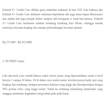
Enfamil A+ Gentle Care dibikin guna tambahan makanan di luar ASI. Ada baiknya jika
Enfamil A+ Gentle Care diminum sekiranya diperlukan dan juga hanya dapat dikonsumsi
atas arahan dan juga petujuk dokter ataupun ahli kesegaran si buah hati lainnya. Enfamil
A+ Gentle Care membantu tumbuh kembang kembang bayi Moms sehingga meraih
nutrisinya bersama lengkap dan mampu perkembangan bersama optimal.
Rp.172.000 - Rp.412.000}
2. NUTREN Junior
Lalu ada merk susu rendah laktosa yakni nutren junior yang diperuntukkan untuk si kecil
berusia 1 sampai 10 tahun. Di di dalam susu nutren junior tersebut punyai kadar gizi yang
lengkap dan seimbang. terdapat persentase kalsium yang tinggi dan disempurnakan dengan
50% protein whey yang tinggi sistein. Selain itu terhitung terkandung antioksidan yang
sanggup membantu tingkatkan energi tahan pada anak kamu.