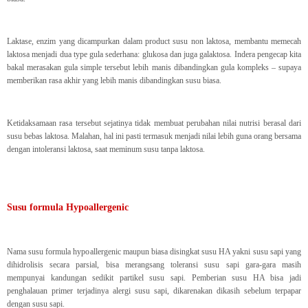
Laktase, enzim yang dicampurkan dalam product susu non laktosa, membantu memecah
laktosa menjadi dua type gula sederhana: glukosa dan juga galaktosa. Indera pengecap kita
bakal merasakan gula simple tersebut lebih manis dibandingkan gula kompleks – supaya
memberikan rasa akhir yang lebih manis dibandingkan susu biasa.
Ketidaksamaan rasa tersebut sejatinya tidak membuat perubahan nilai nutrisi berasal dari
susu bebas laktosa. Malahan, hal ini pasti termasuk menjadi nilai lebih guna orang bersama
dengan intoleransi laktosa, saat meminum susu tanpa laktosa.
Susu formula Hypoallergenic
Nama susu formula hypoallergenic maupun biasa disingkat susu HA yakni susu sapi yang
dihidrolisis secara parsial, bisa merangsang toleransi susu sapi gara-gara masih
mempunyai kandungan sedikit partikel susu sapi. Pemberian susu HA bisa jadi
penghalauan primer terjadinya alergi susu sapi, dikarenakan dikasih sebelum terpapar
dengan susu sapi.