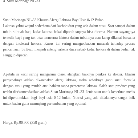
4. Susu Morinaga NL-33
Susu Morinaga NL-33 Khusus Alergi Laktosa Bayi Usia 0-12 Bulan
Laktosa yakni wujud sederhana dari karbohidrat yang ada dalam susu. Saat sampai dalam
tubuh si buah hati, kadar laktosa bakal dipecah supaya bisa dicerna. Namun sayangnya
tersedia bayi yang tak bisa mencerna laktosa dalam tubuhnya atau kerap dikenal bersama
dengan intolerasi laktosa. Kasus ini sering mengakibatkan masalah terhadap proses
pencernaan. Si Kecil menjadi enteng terkena diare sebab kadar laktosa di dalam badan tak
sanggup dipecah.
Apabila si kecil sering mengalami diare, alangkah baiknya periksa ke dokter. Jikalau
penyebabnya adalah dikarenakan alergi laktosa, maka sebaiknya ganti susu formula
dengan susu yang rendah atau bahkan tanpa persentase laktosa. Salah satu product yang
terlalu direkomendasikan adalah Susu Morinaga NL-33. Jenis susu untuk keperluan medis
ini diperuntukkan bagi bayi usia 0-12 bulan. Nutrisi yang ada didalamnya sangat baik
untuk badan guna menunjang pertumbuhan yang optimal.
Harga: Rp.90.900 (350 gram)