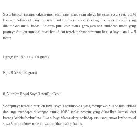
Susu berikut mampu dikonsumsi oleh anak-anak yang alergi bersama susu sapi. SGM
Eksplor Advance+ Soya punyai isolat protein kedelai sebagai sumber protein yang
dibutuhkan untuk badan. Rasanya pun lebih manis gara-gara ada tambahan madu yang
pastinya disukai untuk si buah hati. Susu tersebut dapat diminum bagi si bayi usia 1 – 5
tahun.
Harga: Rp.157.900 (900 gram)
Rp. 59.500 (400 gram)
6. Nutrilon Royal Soya 3 ActiDuoBio+
Selanjutnya tersedia nutrilon royal soya 3 actiduobio+ yang merupakan SuFor non laktosa
dan juga mendapat dukungan untuk 100% isolat protein yang dihasilkan berasal dari
kacang kedelai berkualitas. Jika si bayi Moms alergi terhadap susu sapi, maka krylon royal
soya 3 actiduobio+ tersebut yaitu pilihan paling bagus.