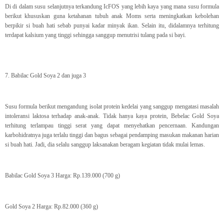
Di di dalam susu selanjutnya terkandung IcFOS yang lebih kaya yang mana susu formula
berikut khususkan guna ketahanan tubuh anak Moms serta meningkatkan kebolehan
berpikir si buah hati sebab punyai kadar minyak ikan. Selain itu, didalamnya terhitung
terdapat kalsium yang tinggi sehingga sanggup menutrisi tulang pada si bayi.
7. Babilac Gold Soya 2 dan juga 3
Susu formula berikut mengandung isolat protein kedelai yang sanggup mengatasi masalah
intoleransi laktosa terhadap anak-anak. Tidak hanya kaya protein, Bebelac Gold Soya
terhitung terlampau tinggi serat yang dapat menyehatkan pencernaan. Kandungan
karbohidratnya juga terlalu tinggi dan bagus sebagai pendamping masukan makanan harian
si buah hati. Jadi, dia selalu sanggup laksanakan beragam kegiatan tidak mulai lemas.
Babilac Gold Soya 3 Harga: Rp.139.000 (700 g)
Gold Soya 2 Harga: Rp.82.000 (360 g)