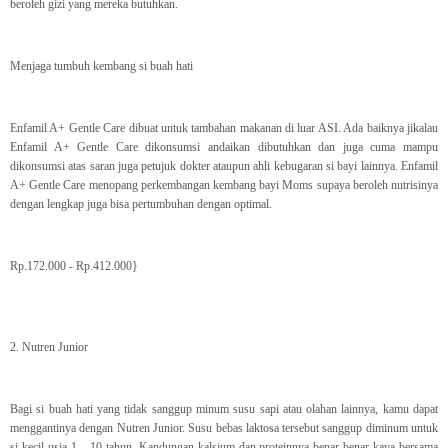
beroleh gizi yang mereka butuhkan.
Menjaga tumbuh kembang si buah hati
Enfamil A+ Gentle Care dibuat untuk tambahan makanan di luar ASI. Ada baiknya jikalau
Enfamil A+ Gentle Care dikonsumsi andaikan dibutuhkan dan juga cuma mampu
dikonsumsi atas saran juga petujuk dokter ataupun ahli kebugaran si bayi lainnya. Enfamil
A+ Gentle Care menopang perkembangan kembang bayi Moms supaya beroleh nutrisinya
dengan lengkap juga bisa pertumbuhan dengan optimal.
Rp.172.000 - Rp.412.000}
2. Nutren Junior
Bagi si buah hati yang tidak sanggup minum susu sapi atau olahan lainnya, kamu dapat
menggantinya dengan Nutren Junior. Susu bebas laktosa tersebut sanggup diminum untuk
si kecil usia 1 – 10 tahun. Kandungan kalsium dan proteinnya benar-benar kaya bersama