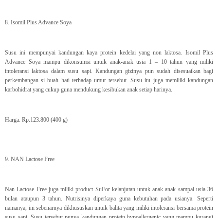
8. Isomil Plus Advance Soya
Susu ini mempunyai kandungan kaya protein kedelai yang non laktosa. Isomil Plus
Advance Soya mampu dikonsumsi untuk anak-anak usia 1 – 10 tahun yang miliki
intoleransi laktosa dalam susu sapi. Kandungan gizinya pun sudah disesuaikan bagi
perkembangan si buah hati terhadap umur tersebut. Susu itu juga memiliki kandungan
karbohidrat yang cukup guna mendukung kesibukan anak setiap harinya.
Harga: Rp.123.800 (400 g)
9. NAN Lactose Free
Nan Lactose Free juga miliki product SuFor kelanjutan untuk anak-anak sampai usia 36
bulan ataupun 3 tahun. Nutrisinya diperkaya guna kebutuhan pada usianya. Seperti
namanya, ini sebenarnya dikhususkan untuk balita yang miliki intoleransi bersama protein
susu sapi. Susu tersebut punya kandungan protein hypoallergenic yang mampu kurangi