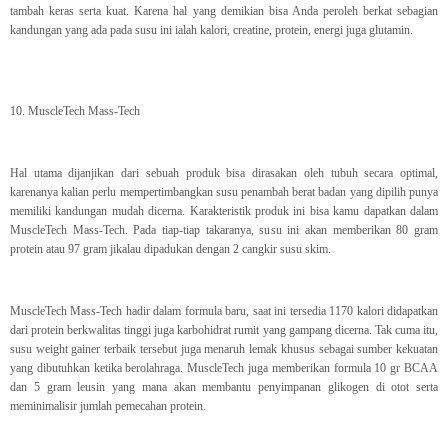
tambah keras serta kuat. Karena hal yang demikian bisa Anda peroleh berkat sebagian
kandungan yang ada pada susu ini ialah kalori, creatine, protein, energi juga glutamin.
10. MuscleTech Mass-Tech
Hal utama dijanjikan dari sebuah produk bisa dirasakan oleh tubuh secara optimal,
karenanya kalian perlu mempertimbangkan susu penambah berat badan yang dipilih punya
memiliki kandungan mudah dicerna. Karakteristik produk ini bisa kamu dapatkan dalam
MuscleTech Mass-Tech. Pada tiap-tiap takaranya, susu ini akan memberikan 80 gram
protein atau 97 gram jikalau dipadukan dengan 2 cangkir susu skim.
MuscleTech Mass-Tech hadir dalam formula baru, saat ini tersedia 1170 kalori didapatkan
dari protein berkwalitas tinggi juga karbohidrat rumit yang gampang dicerna. Tak cuma itu,
susu weight gainer terbaik tersebut juga menaruh lemak khusus sebagai sumber kekuatan
yang dibutuhkan ketika berolahraga. MuscleTech juga memberikan formula 10 gr BCAA
dan 5 gram leusin yang mana akan membantu penyimpanan glikogen di otot serta
meminimalisir jumlah pemecahan protein.