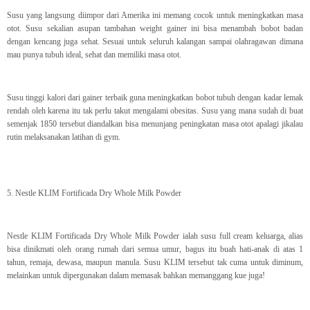
Susu yang langsung diimpor dari Amerika ini memang cocok untuk meningkatkan masa
otot. Susu sekalian asupan tambahan weight gainer ini bisa menambah bobot badan
dengan kencang juga sehat. Sesuai untuk seluruh kalangan sampai olahragawan dimana
mau punya tubuh ideal, sehat dan memiliki masa otot.
Susu tinggi kalori dari gainer terbaik guna meningkatkan bobot tubuh dengan kadar lemak
rendah oleh karena itu tak perlu takut mengalami obesitas. Susu yang mana sudah di buat
semenjak 1850 tersebut diandalkan bisa menunjang peningkatan masa otot apalagi jikalau
rutin melaksanakan latihan di gym.
5. Nestle KLIM Fortificada Dry Whole Milk Powder
Nestle KLIM Fortificada Dry Whole Milk Powder ialah susu full cream keluarga, alias
bisa dinikmati oleh orang rumah dari semua umur, bagus itu buah hati-anak di atas 1
tahun, remaja, dewasa, maupun manula. Susu KLIM tersebut tak cuma untuk diminum,
melainkan untuk dipergunakan dalam memasak bahkan memanggang kue juga!