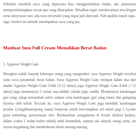
Sebelum membeli susu yang dipercaya bisa menggemukkan badan, ada pantasnya
mempertimbangkan sesuai apa yang diharapkan. Misalkan ingin membesarkan area lengan
serta menyusun otot, ada susu tersendiri yang dapat jadi alternatif. Nah apabila masih ragu-
ragu, berikut ini metode mendapatkan susu yang pas.
Manfaat Susu Full Cream Menaikkan Berat Badan
1. Appeton Weight Gain
Mungkin sudah banyak beberapa orang yang mengetahui susu Appeton Weight tersebut
yaitu susu penambah berat badan. Susu Appeton Weight Gain terdapat dalam dua tipe
adalah Appeton Weight Gain Child (3-12 tahun) juga Appeton Weight Gain Adult (>12
tahun) juga mempunyai 2 varian rasa adalah cokelat juga vanilla. Mempunyai kandungan
gizi yang cakap menambah nafsu makan serta kandungan gizi yang setara dan gampang
dicerna oleh tubuh. Kecuali itu, susu Appeton Weight Gain juga memiliki kandungan
protein {yang|dimana|yang mana) berperan untuk meremajakan sel tubuh juga L-Lysine
guna menolong penyusunan otot. Berdasarkan pengalaman di forum diskusi kaskus,
dalam waktu 1 bulan bobot tubuh) telah bertambah, namun tak seluruh orang sama, itu
semua tergantung dari metabolisme tubuh masing-masing.