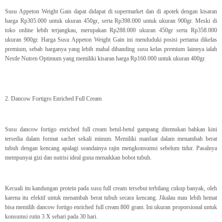
Susu Appeton Weight Gain dapat didapat di supermarket dan di apotek dengan kisaran
harga Rp305.000 untuk ukuran 450gr, serta Rp398.000 untuk ukuran 900gr. Meski di
toko online lebih terjangkau, merupakan Rp288.000 ukuran 450gr serta Rp358.000
ukuran 900gr. Harga Susu Appeton Weight Gain ini menduduki posisi pertama dikelas
premium, sebab harganya yang lebih mahal dibanding susu kelas premium lainnya ialah
Nestle Nutren Optimum yang memiliki kisaran harga Rp160.000 untuk ukuran 400gr.
2. Dancow Fortigro Enriched Full Cream
Susu dancow fortigo enriched full cream betul-betul gampang ditemukan bahkan kini
tersedia dalam format sachet sekali minum. Memiliki manfaat dalam menambah berat
tubuh dengan kencang apalagi seandainya rajin mengkonsumsi sebelum tidur. Pasalnya
mempunyai gizi dan nutrisi ideal guna menaikkan bobot tubuh.
Kecuali itu kandungan protein pada susu full cream tersebut terbilang cukup banyak, oleh
karena itu efektif untuk menambah berat tubuh secara kencang. Jikalau mau lebih hemat
bisa memilih dancow fortigo enriched full cream 800 gram. Ini ukuran proporsional untuk
konsumsi rutin 3 X sehari pada 30 hari.