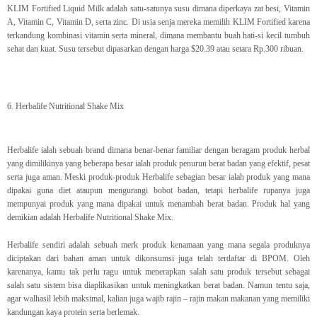
KLIM Fortified Liquid Milk adalah satu-satunya susu dimana diperkaya zat besi, Vitamin
A, Vitamin C, Vitamin D, serta zinc. Di usia senja mereka memilih KLIM Fortified karena
terkandung kombinasi vitamin serta mineral, dimana membantu buah hati-si kecil tumbuh
sehat dan kuat. Susu tersebut dipasarkan dengan harga $20.39 atau setara Rp.300 ribuan.
6. Herbalife Nutritional Shake Mix
Herbalife ialah sebuah brand dimana benar-benar familiar dengan beragam produk herbal
yang dimilikinya yang beberapa besar ialah produk penurun berat badan yang efektif, pesat
serta juga aman. Meski produk-produk Herbalife sebagian besar ialah produk yang mana
dipakai guna diet ataupun mengurangi bobot badan, tetapi herbalife rupanya juga
mempunyai produk yang mana dipakai untuk menambah berat badan. Produk hal yang
demikian adalah Herbalife Nutritional Shake Mix.
Herbalife sendiri adalah sebuah merk produk kenamaan yang mana segala produknya
diciptakan dari bahan aman untuk dikonsumsi juga telah terdaftar di BPOM. Oleh
karenanya, kamu tak perlu ragu untuk menerapkan salah satu produk tersebut sebagai
salah satu sistem bisa diaplikasikan untuk meningkatkan berat badan. Namun tentu saja,
agar walhasil lebih maksimal, kalian juga wajib rajin – rajin makan makanan yang memiliki
kandungan kaya protein serta berlemak.