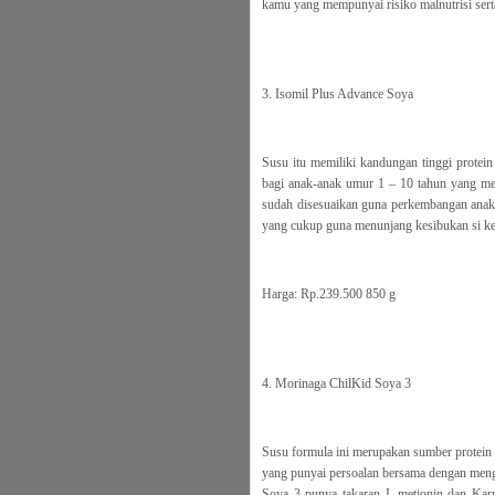
kamu yang mempunyai risiko malnutrisi ser
3. Isomil Plus Advance Soya
Susu itu memiliki kandungan tinggi protei
bagi anak-anak umur 1 – 10 tahun yang mem
sudah disesuaikan guna perkembangan anak-
yang cukup guna menunjang kesibukan si keci
Harga: Rp.239.500 850 g
4. Morinaga ChilKid Soya 3
Susu formula ini merupakan sumber protein 
yang punyai persoalan bersama dengan men
Soya 3 punya takaran L-metionin dan Karni