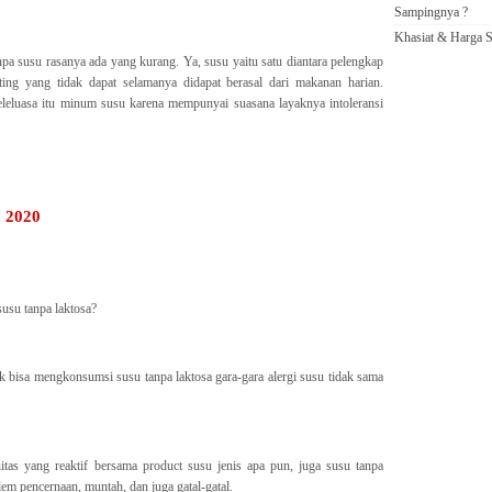
Sampingnya ?
Khasiat & Harga S
npa susu rasanya ada yang kurang. Ya, susu yaitu satu diantara pelengkap
ing yang tidak dapat selamanya didapat berasal dari makanan harian.
leluasa itu minum susu karena mempunyai suasana layaknya intoleransi
 2020
usu tanpa laktosa?
ak bisa mengkonsumsi susu tanpa laktosa gara-gara alergi susu tidak sama
itas yang reaktif bersama product susu jenis apa pun, juga susu tanpa
blem pencernaan, muntah, dan juga gatal-gatal.