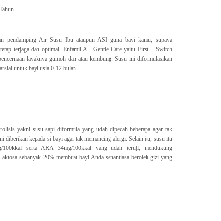
 Tahun
nan pendamping Air Susu Ibu ataupun ASI guna bayi kamu, supaya
tap terjaga dan optimal. Enfamil A+ Gentle Care yaitu First – Switch
pencernaan layaknya gumoh dan atau kembung. Susu ini diformulasikan
rsial untuk bayi usia 0-12 bulan.
olisis yakni susu sapi diformula yang udah dipecah beberapa agar tak
ini diberikan kepada si bayi agar tak memancing alergi. Selain itu, susu itu
/100kkal serta ARA 34mg/100kkal yang udah teruji, mendukung
 Laktosa sebanyak 20% membuat bayi Anda senantiasa beroleh gizi yang