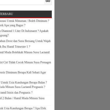
GO
TERBARU
orasi Untuk Minuman / Boleh Diminum ?
erk Apa yang Bagus ?
 Diamond 1 Liter Di Indomaret ? Apakah
ngsung?
abun Dove dan Susu Beruang Untuk Wajah
k Ibu Hamil Trimester 1 ?
amil Muda Bolehkah Minum Susu Lactamil
iri Ciri Tidak Cocok Minum Susu Prenagen
nsis Diminum Berapa Kali Sehari Agar
s Untuk Usia Kandungan Berapa Bulan ?
uda Minum Susu Lactamil Pregnasis ?
amil Inisis dan Pregnasis ?
il 2 Bulan / Hamil Muda Minum Susu
ntuk Usia Kandungan Berapa ? Apa Efek