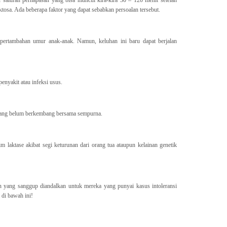
 saluran pernapasan yang bisa muncul kira-kira 30 – 120 menit setelah
sa. Ada beberapa faktor yang dapat sebabkan persoalan tersebut.
 pertambahan umur anak-anak. Namun, keluhan ini baru dapat berjalan
enyakit atau infeksi usus.
s yang belum berkembang bersama sempurna.
im laktase akibat segi keturunan dari orang tua ataupun kelainan genetik
an yang sanggup diandalkan untuk mereka yang punyai kasus intoleransi
 di bawah ini!