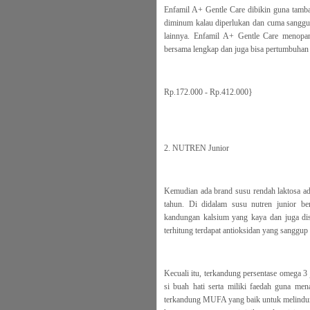
Enfamil A+ Gentle Care dibikin guna tamb
diminum kalau diperlukan dan cuma sanggup 
lainnya. Enfamil A+ Gentle Care menop
bersama lengkap dan juga bisa pertumbuhan
Rp.172.000 - Rp.412.000}
2. NUTREN Junior
Kemudian ada brand susu rendah laktosa ada
tahun. Di didalam susu nutren junior be
kandungan kalsium yang kaya dan juga di
terhitung terdapat antioksidan yang sanggu
Kecuali itu, terkandung persentase omega 
si buah hati serta miliki faedah guna men
terkandung MUFA yang baik untuk melindung