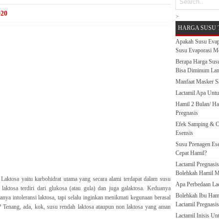
020
>
HARGA SUSU 
Apakah Susu Evap
Susu Evaporasi M
Berapa Harga Susu
Bisa Diminum La
Manfaat Masker S
Lactamil Apa Untu
Hamil 2 Bulan/ H
Pregnasis
Efek Samping & C
Esensis
Susu Prenagen Ese
Cepat Hamil?
Lactamil Pregnasi
Bolehkah Hamil M
Laktosa yaitu karbohidrat utama yang secara alami terdapat dalam susu
Apa Perbedaan Lact
ktosa terdiri dari glukosa (atau gula) dan juga galaktosa. Keduanya
Bolehkah Ibu Ham
nya intoleransi laktosa, tapi selalu inginkan menikmati kegunaan berasal
Lactamil Pregnasis
u? Tenang, ada, kok, susu rendah laktosa ataupun non laktosa yang aman
Lactamil Inisis U