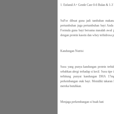
1. Enfamil A+ Gentle Care 0-6 Bulan & 1-3
SuFor dibuat guna jadi tambahan maka
pertumbuhan juga pertumbuhan bayi Anda te
Formula guna bayi bersama masalah awal 
dengan protein kasein dan whey terhidrosa pa
Kandungan Nutrisi
Susu yang punya kandungan protein terhidr
sebabkan alergi terhadap si kecil. Susu tipe 
terhitung punyai kandungan DHA 17mg
perkembangan otak bayi. Memiliki takaran
mereka butuhkan.
Menjaga perkembangan si buah hati