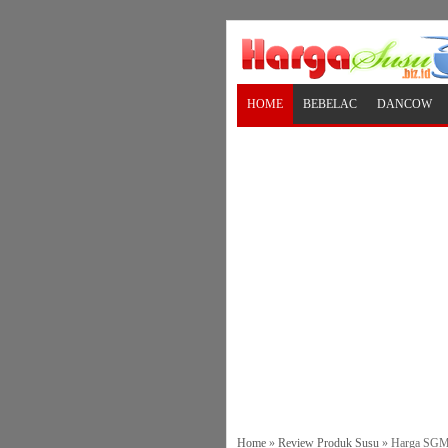
HOME
BEBELAC
DANCOW
Home
»
Review Produk Susu
»
Harga SGM 