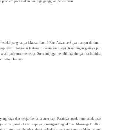
ta problem pola makan dan juga gangguan pencernaan.
n kedelai yang tanpa laktosa. Isomil Plus Advance Soya mampu diminum
punyai intoleransi laktosa di dalam susu sapi. Kandungan gizinya pun
anak pada umur tersebut. Susu ini juga memiliki kandungan karbohidrat
l setiap harinya.
yang kaya dan sejajar bersama susu sapi. Pastinya cocok untuk anak-anak
gonsumsi product susu sapi yang mengandung laktosa. Morinaga ChilKid
tin untuk menghambat alergi terhadap susu sapi serta problem lainnya