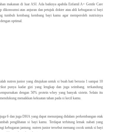
ahan makanan di luar ASI. Ada baiknya apabila Enfamil A+ Gentle Care
dikonsumsi atas anjuran dan petujuk dokter atau ahli kebugaran si bayi
ang tumbuh kembang kembang bayi kamu agar memperoleh nutrisinya
 dengan optimal.
lah nutren junior yang ditujukan untuk si buah hati berusia 1 sampai 10
rikut punya kadar gizi yang lengkap dan juga seimbang. terkandung
sempurnakan dengan 50% protein whey yang banyak sistein. Selain itu
p mendukung menaikkan kekuatan tahan pada si kecil kamu.
3 juga 6 dan juga DHA yang dapat menunjang didalam perkembangan otak
ambah penglihatan si bayi kamu. Terdapat terhitung lemak nabati yang
i kebugaran jantung. nutren junior tersebut memang cocok untuk si bayi