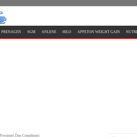
PRENAGEN
SGM
ANLENE
HILO
APPETON WEIGHT GAIN
NUTR
resinutri Dan Complinutri