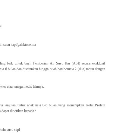
i.
in susu sapi/galaktosemia
ling baik untuk bayi. Pemberian Air Susu Ibu (ASI) secara eksklusif
sia 6 bulan dan disarankan hingga buah hati berusia 2 (dua) tahun dengan
kter atau tenaga medis lainnya.
i lanjutan untuk anak usia 0-6 bulan yang menerapkan Isolat Protein
 dapat diberikan kepada :
tein susu sapi