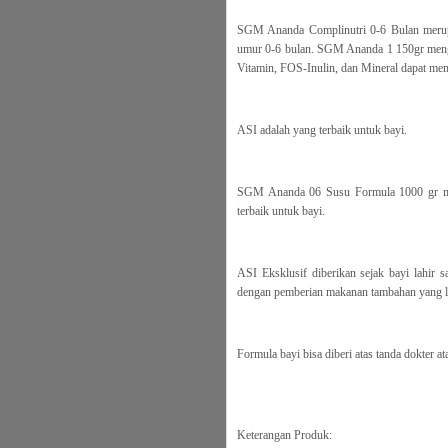
SGM Ananda Complinutri 0-6 Bulan merupak
umur 0-6 bulan. SGM Ananda 1 150gr men
Vitamin, FOS-Inulin, dan Mineral dapat memb
ASI adalah yang terbaik untuk bayi.
SGM Ananda 06 Susu Formula 1000 gr meru
terbaik untuk bayi.
ASI Eksklusif diberikan sejak bayi lahir 
dengan pemberian makanan tambahan yang l
Formula bayi bisa diberi atas tanda dokter at
Keterangan Produk: