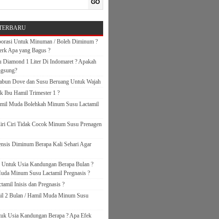
GO
TERBARU
orasi Untuk Minuman / Boleh Diminum ?
erk Apa yang Bagus ?
 Diamond 1 Liter Di Indomaret ? Apakah
ngsung?
abun Dove dan Susu Beruang Untuk Wajah
k Ibu Hamil Trimester 1 ?
amil Muda Bolehkah Minum Susu Lactamil
iri Ciri Tidak Cocok Minum Susu Prenagen
nsis Diminum Berapa Kali Sehari Agar
s Untuk Usia Kandungan Berapa Bulan ?
uda Minum Susu Lactamil Pregnasis ?
amil Inisis dan Pregnasis ?
il 2 Bulan / Hamil Muda Minum Susu
ntuk Usia Kandungan Berapa ? Apa Efek