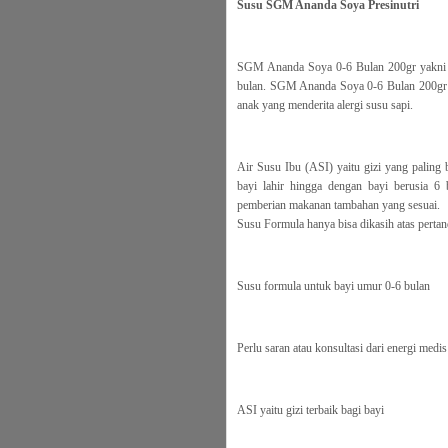
Susu SGM Ananda Soya Presinutri
SGM Ananda Soya 0-6 Bulan 200gr yakni su
bulan. SGM Ananda Soya 0-6 Bulan 200gr ta
anak yang menderita alergi susu sapi.
Air Susu Ibu (ASI) yaitu gizi yang paling 
bayi lahir hingga dengan bayi berusia 6
pemberian makanan tambahan yang sesuai.
Susu Formula hanya bisa dikasih atas pertan
Susu formula untuk bayi umur 0-6 bulan
Perlu saran atau konsultasi dari energi medis
ASI yaitu gizi terbaik bagi bayi